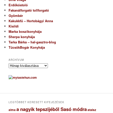
Erdőkóstoló
Fakanálforgató tollforgató
Gyömbér
Kakukkfű – Hortobágyi Anna
Kisildi
Marka boszikonyhája
Sherpa konyhája
Tarka Bárka – hal-gasztro-blog
TücsökBogár Konyhája
ARCHÍVUM
A
r
c
h
í
v
u
m
LEGTÖBBET KERESETT KIFEJEZÉSEK
a nagyik tepszijéből Sasó módra
ataisz
alma