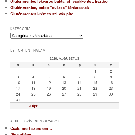
Gluténmentes lekváros bukta, ch csökkentett lisztből
Gluténmentes, paleo “cukros” fánkocskák
Gluténmentes krémes szilvás pite
KATEGÓRIA
K
a
t
EZ TÖRTÉNT NÁLAM…
e
g
2026. AUGUSZTUS
ó
h
k
s
c
p
s
v
r
1
2
i
3
4
5
6
7
8
9
a
10
11
12
13
14
15
16
17
18
19
20
21
22
23
24
25
26
27
28
29
30
31
« ápr
AKIKET SZÍVESEN OLVASOK
Csak, mert szeretem…
Dina világa