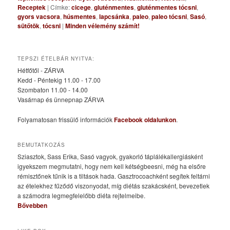
Receptek
|
Címke:
cicege
,
gluténmentes
,
gluténmentes tócsni
,
gyors vacsora
,
húsmentes
,
lapcsánka
,
paleo
,
paleo tócsni
,
Sasó
,
sütőtök
,
tócsni
|
Minden vélemény számít!
TEPSZI ÉTELBÁR NYITVA:
Hétfőtől - ZÁRVA
Kedd - Péntekig 11.00 - 17.00
Szombaton 11.00 - 14.00
Vasárnap és ünnepnap ZÁRVA
Folyamatosan frissülő információk
Facebook oldalunkon
.
BEMUTATKOZÁS
Sziasztok, Sass Erika, Sasó vagyok, gyakorló táplálékallergiásként
igyekszem megmutatni, hogy nem kell kétségbeesni, még ha elsőre
rémisztőnek tűnik is a tiltások hada. Gasztrocoachként segítek feltárni
az ételekhez fűződő viszonyodat, míg diétás szakácsként, bevezetlek
a számodra legmegfelelőbb diéta rejtelmeibe.
Bővebben