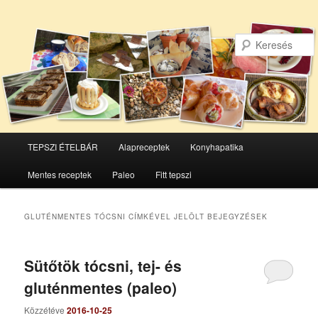
Főmenü
TEPSZI ÉTELBÁR
Alapreceptek
Konyhapatika
Tovább
Tovább
Mentes receptek
Paleo
Fitt tepszi
az
a
elsődleges
másodlagos
GLUTÉNMENTES TÓCSNI
CÍMKÉVEL JELÖLT BEJEGYZÉSEK
tartalomra
tartalomra
Sütőtök tócsni, tej- és
gluténmentes (paleo)
Közzétéve
2016-10-25