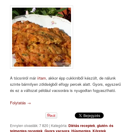
A tócsniról már
írtam
, akkor épp cukkiniből készült, de nálunk
szinte bármilyen zöldségből elfogy percek alatt. Gyors, egyszerű
és ez a változat például vacsorára is nyugodtan fogyasztható.
Folytatás
→
Ennyien olvasták: 7 820
|
Kategória:
Diétás receptek
,
glutén- és
tejmentes receptek
,
Gyors vacsora
,
Húsmentes
,
Köretek
,