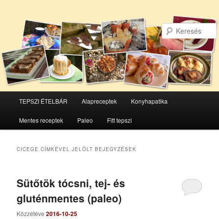
Főmenü
TEPSZI ÉTELBÁR
Alapreceptek
Konyhapatika
Tovább
Tovább
Mentes receptek
Paleo
Fitt tepszi
az
a
elsődleges
másodlagos
CICEGE
CÍMKÉVEL JELÖLT BEJEGYZÉSEK
tartalomra
tartalomra
Sütőtök tócsni, tej- és
gluténmentes (paleo)
Közzétéve
2016-10-25