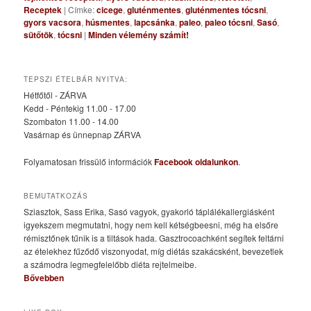
Receptek
|
Címke:
cicege
,
gluténmentes
,
gluténmentes tócsni
,
gyors vacsora
,
húsmentes
,
lapcsánka
,
paleo
,
paleo tócsni
,
Sasó
,
sütőtök
,
tócsni
|
Minden vélemény számít!
TEPSZI ÉTELBÁR NYITVA:
Hétfőtől - ZÁRVA
Kedd - Péntekig 11.00 - 17.00
Szombaton 11.00 - 14.00
Vasárnap és ünnepnap ZÁRVA
Folyamatosan frissülő információk
Facebook oldalunkon
.
BEMUTATKOZÁS
Sziasztok, Sass Erika, Sasó vagyok, gyakorló táplálékallergiásként
igyekszem megmutatni, hogy nem kell kétségbeesni, még ha elsőre
rémisztőnek tűnik is a tiltások hada. Gasztrocoachként segítek feltárni
az ételekhez fűződő viszonyodat, míg diétás szakácsként, bevezetlek
a számodra legmegfelelőbb diéta rejtelmeibe.
Bővebben