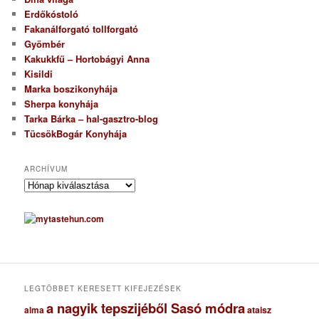
Erdőkóstoló
Fakanálforgató tollforgató
Gyömbér
Kakukkfű – Hortobágyi Anna
Kisildi
Marka boszikonyhája
Sherpa konyhája
Tarka Bárka – hal-gasztro-blog
TücsökBogár Konyhája
ARCHÍVUM
A
r
c
h
í
v
u
m
LEGTÖBBET KERESETT KIFEJEZÉSEK
a nagyik tepszijéből Sasó módra
ataisz
alma