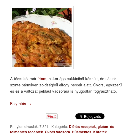
A tócsniról már
írtam
, akkor épp cukkiniből készült, de nálunk
szinte bármilyen zöldségből elfogy percek alatt. Gyors, egyszerű
és ez a változat például vacsorára is nyugodtan fogyasztható.
Folytatás
→
Ennyien olvasták: 7 821
|
Kategória:
Diétás receptek
,
glutén- és
tejmentes receptek
,
Gyors vacsora
,
Húsmentes
,
Köretek
,