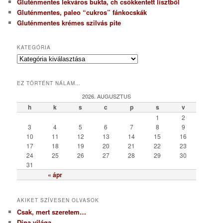
Gluténmentes lekváros bukta, ch csökkentett lisztből
Gluténmentes, paleo “cukros” fánkocskák
Gluténmentes krémes szilvás pite
KATEGÓRIA
K
a
t
EZ TÖRTÉNT NÁLAM…
e
g
2026. AUGUSZTUS
ó
h
k
s
c
p
s
v
r
1
2
i
3
4
5
6
7
8
9
a
10
11
12
13
14
15
16
17
18
19
20
21
22
23
24
25
26
27
28
29
30
31
« ápr
AKIKET SZÍVESEN OLVASOK
Csak, mert szeretem…
Dina világa