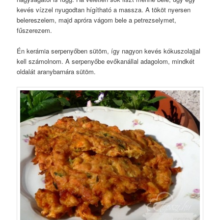
kevés vízzel nyugodtan hígítható a massza. A tököt nyersen
belereszelem, majd apróra vágom bele a petrezselymet,
fűszerezem.
Én kerámia serpenyőben sütöm, így nagyon kevés kókuszolajjal
kell számolnom. A serpenyőbe evőkanállal adagolom, mindkét
oldalát aranybarnára sütöm.