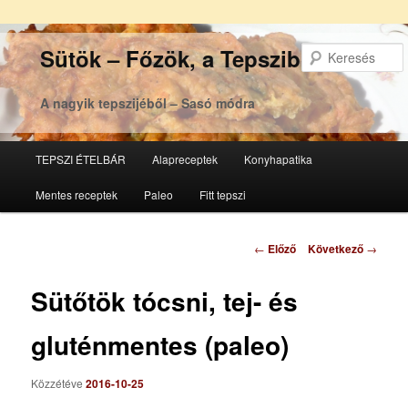
Sütök – Főzök, a Tepsziből
A nagyik tepszijéből – Sasó módra
Főmenü
TEPSZI ÉTELBÁR
Alapreceptek
Konyhapatika
Tovább
Tovább
Mentes receptek
Paleo
Fitt tepszi
az
a
elsődleges
másodlagos
Bejegyzés
←
Előző
Következő
→
navigáció
tartalomra
tartalomra
Sütőtök tócsni, tej- és
gluténmentes (paleo)
Közzétéve
2016-10-25