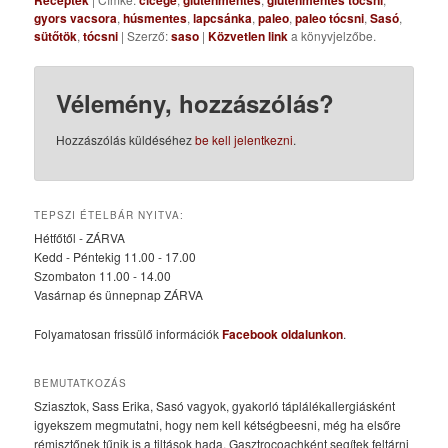
gyors vacsora
,
húsmentes
,
lapcsánka
,
paleo
,
paleo tócsni
,
Sasó
,
sütőtök
,
tócsni
| Szerző:
saso
|
Közvetlen link
a könyvjelzőbe.
Vélemény, hozzászólás?
Hozzászólás küldéséhez
be kell jelentkezni
.
TEPSZI ÉTELBÁR NYITVA:
Hétfőtől - ZÁRVA
Kedd - Péntekig 11.00 - 17.00
Szombaton 11.00 - 14.00
Vasárnap és ünnepnap ZÁRVA
Folyamatosan frissülő információk
Facebook oldalunkon
.
BEMUTATKOZÁS
Sziasztok, Sass Erika, Sasó vagyok, gyakorló táplálékallergiásként
igyekszem megmutatni, hogy nem kell kétségbeesni, még ha elsőre
rémisztőnek tűnik is a tiltások hada. Gasztrocoachként segítek feltárni