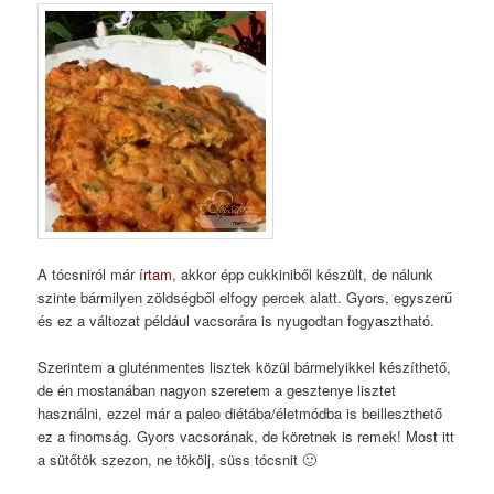
A tócsniról már
írtam
, akkor épp cukkiniből készült, de nálunk
szinte bármilyen zöldségből elfogy percek alatt. Gyors, egyszerű
és ez a változat például vacsorára is nyugodtan fogyasztható.
Szerintem a gluténmentes lisztek közül bármelyikkel készíthető,
de én mostanában nagyon szeretem a gesztenye lisztet
használni, ezzel már a paleo diétába/életmódba is beilleszthető
ez a finomság. Gyors vacsorának, de köretnek is remek! Most itt
a sütőtök szezon, ne tökölj, süss tócsnit 🙂