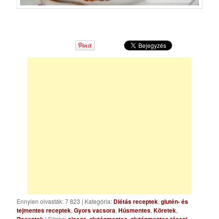
Ennyien olvasták: 7 823
|
Kategória:
Diétás receptek
,
glutén- és
tejmentes receptek
,
Gyors vacsora
,
Húsmentes
,
Köretek
,
Receptek
| Címke:
cicege
,
gluténmentes
,
gluténmentes tócsni
,