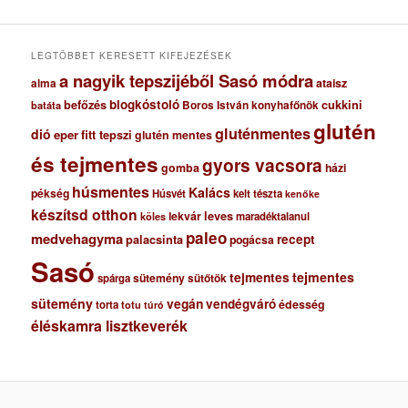
v
u
m
LEGTÖBBET KERESETT KIFEJEZÉSEK
a nagyik tepszijéből Sasó módra
ataisz
alma
blogkóstoló
befőzés
cukkini
Boros István konyhafőnök
batáta
glutén
gluténmentes
dió
eper
fitt tepszi
glutén mentes
és tejmentes
gyors vacsora
gomba
házi
húsmentes
Kalács
pékség
Húsvét
kelt tészta
kenőke
készítsd otthon
lekvár
leves
maradéktalanul
köles
paleo
medvehagyma
recept
palacsinta
pogácsa
Sasó
tejmentes
tejmentes
sütemény
spárga
sütőtök
sütemény
vegán
vendégváró
édesség
torta
totu
túró
éléskamra lisztkeverék