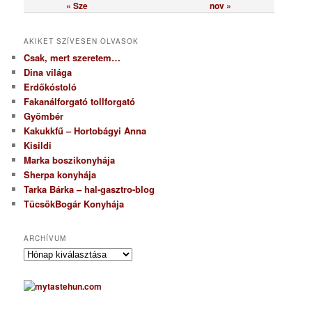
« Sze
nov »
AKIKET SZÍVESEN OLVASOK
Csak, mert szeretem…
Dina világa
Erdőkóstoló
Fakanálforgató tollforgató
Gyömbér
Kakukkfű – Hortobágyi Anna
Kisildi
Marka boszikonyhája
Sherpa konyhája
Tarka Bárka – hal-gasztro-blog
TücsökBogár Konyhája
ARCHÍVUM
A
r
c
h
í