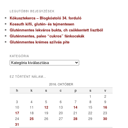
LEGUTÓBBI BEJEGYZÉSEK
Kókusztekercs – Blogkóstoló 34. forduló
Kossuth kifli, glutén- és tejmentesen
Gluténmentes lekváros bukta, ch csökkentett lisztből
Gluténmentes, paleo “cukros” fánkocskák
Gluténmentes krémes szilvás pite
KATEGÓRIA
K
a
t
EZ TÖRTÉNT NÁLAM…
e
g
2016. OKTÓBER
ó
h
k
s
c
p
s
v
r
1
2
i
3
4
5
6
7
8
9
a
10
11
12
13
14
15
16
17
18
19
20
21
22
23
24
25
26
27
28
29
30
31