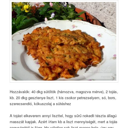
Hozzávalók: 40 dkg sütőtök (hámozva, magozva mérve), 2 tojás,
kb. 20 dkg gesztenye liszt, 1 kis csokor petrezselyem, só, bors,
szerecsendió, kókuszolaj a sütéshez
A tojást elkeverem annyi liszttel, hogy sűrű nokedli tészta állagú
masszát kapjak. Azért írtam kb a liszt mennyiségét, mert a tojás
nagyságától is függ. Ha véletlen sok liszt menne bele, úgy egy