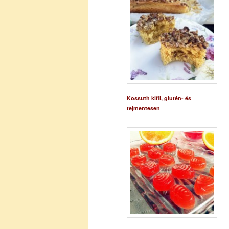
Kossuth kifli, glutén- és
tejmentesen