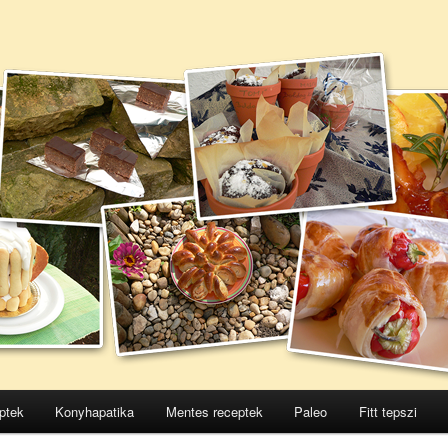
ptek
Konyhapatika
Mentes receptek
Paleo
Fitt tepszi