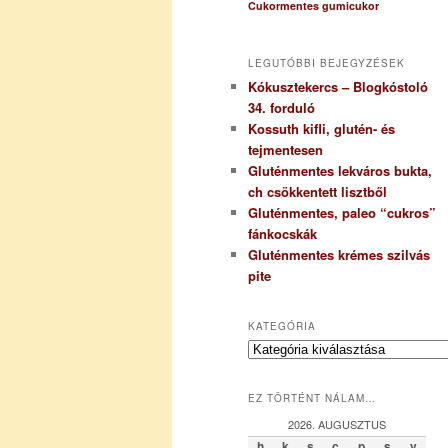
Cukormentes gumicukor
LEGUTÓBBI BEJEGYZÉSEK
Kókusztekercs – Blogkóstoló
34. forduló
Kossuth kifli, glutén- és
tejmentesen
Gluténmentes lekváros bukta,
ch csökkentett lisztből
Gluténmentes, paleo “cukros”
fánkocskák
Gluténmentes krémes szilvás
pite
KATEGÓRIA
K
a
t
EZ TÖRTÉNT NÁLAM…
e
g
2026. AUGUSZTUS
ó
h
k
s
c
p
s
v