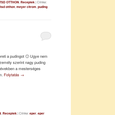
TSD OTTHON
,
Receptek
|
Címke:
tsd otthon
,
meyer citrom
,
puding
ereti a pudingot 🙂 Ugye nem
emély szerint nagy puding
t években a mesterséges
am.
Folytatás
→
N
,
Receptek
|
Címke:
eper
,
eper