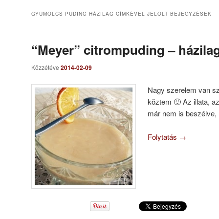
GYÜMÖLCS PUDING HÁZILAG
CÍMKÉVEL JELÖLT BEJEGYZÉSEK
“Meyer” citrompuding – házila
Közzétéve
2014-02-09
Nagy szerelem van sz
köztem 🙂 Az illata, az
már nem is beszélve,
Folytatás
→