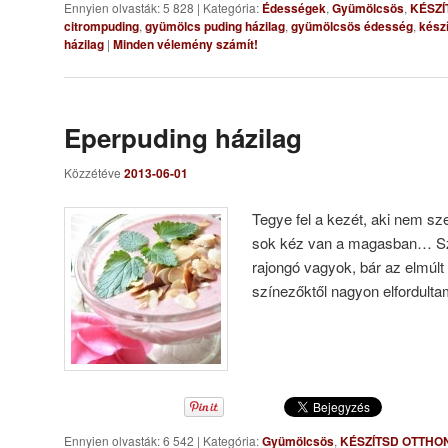
Ennyien olvasták: 5 828
|
Kategória:
Édességek
,
Gyümölcsös
,
KÉSZÍ
citrompuding
,
gyümölcs puding házilag
,
gyümölcsös édesség
,
készí
házilag
|
Minden vélemény számít!
Eperpuding házilag
Közzétéve
2013-06-01
Tegye fel a kezét, aki nem sz
sok kéz van a magasban… Sz
rajongó vagyok, bár az elmúl
színezőktől nagyon elfordult
Ennyien olvasták: 6 542
|
Kategória:
Gyümölcsös
,
KÉSZÍTSD OTTHO