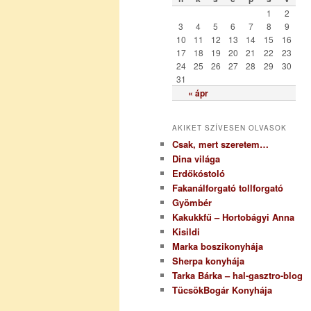
r
1
2
i
3
4
5
6
7
8
9
a
10
11
12
13
14
15
16
17
18
19
20
21
22
23
24
25
26
27
28
29
30
31
« ápr
AKIKET SZÍVESEN OLVASOK
Csak, mert szeretem…
Dina világa
Erdőkóstoló
Fakanálforgató tollforgató
Gyömbér
Kakukkfű – Hortobágyi Anna
Kisildi
Marka boszikonyhája
Sherpa konyhája
Tarka Bárka – hal-gasztro-blog
TücsökBogár Konyhája