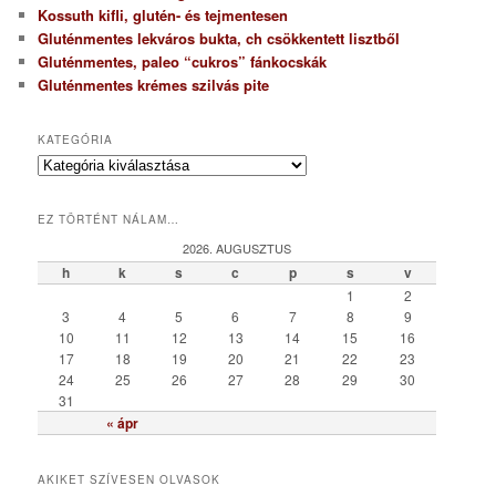
Kossuth kifli, glutén- és tejmentesen
Gluténmentes lekváros bukta, ch csökkentett lisztből
Gluténmentes, paleo “cukros” fánkocskák
Gluténmentes krémes szilvás pite
KATEGÓRIA
K
a
t
EZ TÖRTÉNT NÁLAM…
e
g
2026. AUGUSZTUS
ó
h
k
s
c
p
s
v
r
1
2
i
3
4
5
6
7
8
9
a
10
11
12
13
14
15
16
17
18
19
20
21
22
23
24
25
26
27
28
29
30
31
« ápr
AKIKET SZÍVESEN OLVASOK