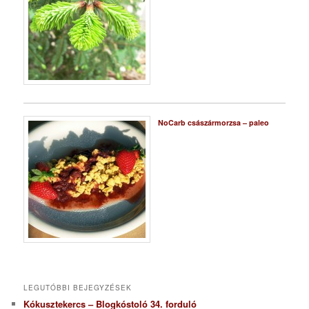
NoCarb császármorzsa – paleo
LEGUTÓBBI BEJEGYZÉSEK
Kókusztekercs – Blogkóstoló 34. forduló