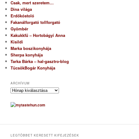
Csak, mert szeretem…
Dina világa
Erdőkóstoló
Fakanálforgató tollforgató
Gyömbér
Kakukkfű – Hortobágyi Anna
Kisildi
Marka boszikonyhája
Sherpa konyhája
Tarka Bárka – hal-gasztro-blog
TücsökBogár Konyhája
ARCHÍVUM
A
r
c
h
í
v
u
m
LEGTÖBBET KERESETT KIFEJEZÉSEK