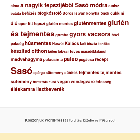
a nagyik tepszijéből Sasó módra
ataisz
alma
blogkóstoló
befőzés
cukkini
Boros István konyhafőnök
batáta
glutén
gluténmentes
dió
eper
fitt tepszi
glutén mentes
és tejmentes
gyors vacsora
gomba
házi
húsmentes
Kalács
pékség
Húsvét
kelt tészta
kenőke
készítsd otthon
lekvár
leves
maradéktalanul
köles
paleo
medvehagyma
recept
palacsinta
pogácsa
Sasó
tejmentes
tejmentes
sütemény
spárga
sütőtök
sütemény
vegán
vendégváró
édesség
torta
totu
túró
éléskamra lisztkeverék
Köszönjük WordPress! |
Fordítás:
DjZoNe
és
FYGureout