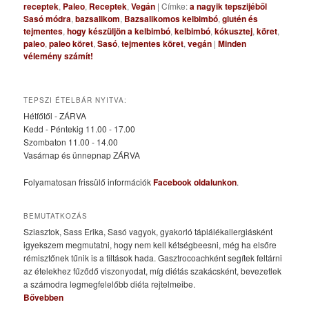
receptek
,
Paleo
,
Receptek
,
Vegán
|
Címke:
a nagyik tepszijéből
Sasó módra
,
bazsalikom
,
Bazsalikomos kelbimbó
,
glutén és
tejmentes
,
hogy készüljön a kelbimbó
,
kelbimbó
,
kókusztej
,
köret
,
paleo
,
paleo köret
,
Sasó
,
tejmentes köret
,
vegán
|
Minden
vélemény számít!
TEPSZI ÉTELBÁR NYITVA:
Hétfőtől - ZÁRVA
Kedd - Péntekig 11.00 - 17.00
Szombaton 11.00 - 14.00
Vasárnap és ünnepnap ZÁRVA
Folyamatosan frissülő információk
Facebook oldalunkon
.
BEMUTATKOZÁS
Sziasztok, Sass Erika, Sasó vagyok, gyakorló táplálékallergiásként
igyekszem megmutatni, hogy nem kell kétségbeesni, még ha elsőre
rémisztőnek tűnik is a tiltások hada. Gasztrocoachként segítek feltárni
az ételekhez fűződő viszonyodat, míg diétás szakácsként, bevezetlek
a számodra legmegfelelőbb diéta rejtelmeibe.
Bővebben