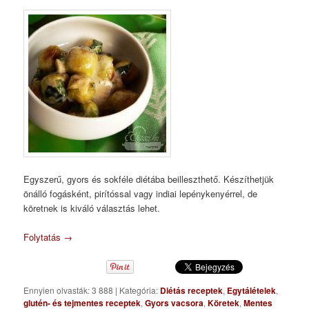
Egyszerű, gyors és sokféle diétába beilleszthető. Készíthetjük
önálló fogásként, pirítóssal vagy indiai lepénykenyérrel, de
köretnek is kiváló választás lehet.
Folytatás
→
Ennyien olvasták: 3 888
|
Kategória:
Diétás receptek
,
Egytálételek
,
glutén- és tejmentes receptek
,
Gyors vacsora
,
Köretek
,
Mentes