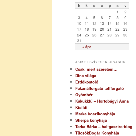
ó
h
k
s
c
p
s
v
r
1
2
i
3
4
5
6
7
8
9
a
10
11
12
13
14
15
16
17
18
19
20
21
22
23
24
25
26
27
28
29
30
31
« ápr
AKIKET SZÍVESEN OLVASOK
Csak, mert szeretem…
Dina világa
Erdőkóstoló
Fakanálforgató tollforgató
Gyömbér
Kakukkfű – Hortobágyi Anna
Kisildi
Marka boszikonyhája
Sherpa konyhája
Tarka Bárka – hal-gasztro-blog
TücsökBogár Konyhája