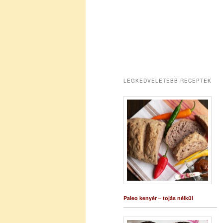
LEGKEDVELETEBB RECEPTEK
Paleo kenyér – tojás nélkül