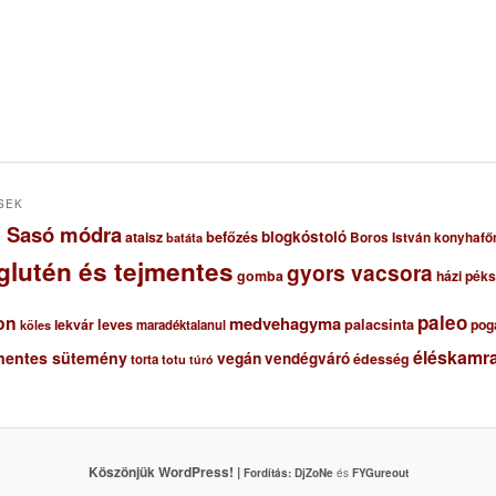
SEK
ől Sasó módra
blogkóstoló
ataisz
befőzés
Boros István konyhafő
batáta
glutén és tejmentes
gyors vacsora
gomba
házi pék
paleo
on
medvehagyma
lekvár
leves
palacsinta
pog
maradéktalanul
köles
éléskamra
mentes sütemény
vegán
vendégváró
édesség
torta
totu
túró
Köszönjük WordPress! |
Fordítás:
DjZoNe
és
FYGureout