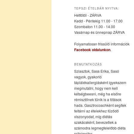
az
a
TEPSZI ÉTELBÁR NYITVA:
Hétfőtől - ZÁRVA
elsődleges
másodlagos
Kedd - Péntekig 11.00 - 17.00
Szombaton 11.00 - 14.00
Vasárnap és ünnepnap ZÁRVA
tartalomra
tartalomra
Folyamatosan frissülő információk
Facebook oldalunkon
.
BEMUTATKOZÁS
Sziasztok, Sass Erika, Sasó
vagyok, gyakorló
táplálékallergiásként igyekszem
megmutatni, hogy nem kell
kétségbeesni, még ha elsőre
rémisztőnek tűnik is a tiltások
hada. Gasztrocoachként segítek
feltárni az ételekhez fűződő
viszonyodat, míg diétás
szakácsként, bevezetlek a
számodra legmegfelelőbb diéta
rejtelmeibe.