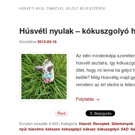
HÚSVÉTI NYÚL
CÍMKÉVEL JELÖLT BEJEGYZÉSEK
Húsvéti nyulak – kókuszgolyó h
Közzétéve
2013-03-16
Az idén mindenképp szerettem
húsvéti asztalra, így kókuszg
ötlet, hogy mi lenne ha golyó 
belőle? Még Húsvétig majd gy
remélem az ért elsőre is fel
Folytatás
→
Ennyien olvasták: 6 603
|
Kategória:
Húsvét
,
Receptek
,
Sütemények
,
nyúl
,
húsvétra
,
kekszes
,
kekszgolyó
,
kókusz
,
kókuszgolyó
,
SAD
,
Sa