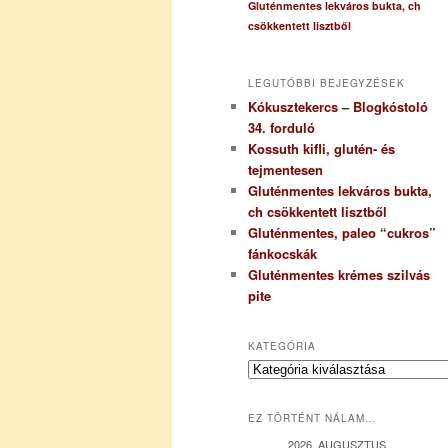
Gluténmentes lekváros bukta, ch
csökkentett lisztből
LEGUTÓBBI BEJEGYZÉSEK
Kókusztekercs – Blogkóstoló
34. forduló
Kossuth kifli, glutén- és
tejmentesen
Gluténmentes lekváros bukta,
ch csökkentett lisztből
Gluténmentes, paleo “cukros”
fánkocskák
Gluténmentes krémes szilvás
pite
KATEGÓRIA
K
a
t
EZ TÖRTÉNT NÁLAM…
e
g
2026. AUGUSZTUS