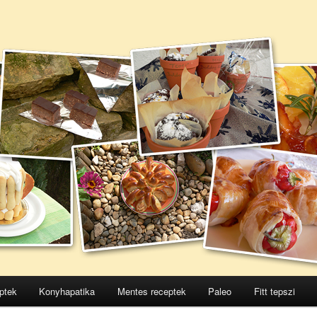
ptek
Konyhapatika
Mentes receptek
Paleo
Fitt tepszi