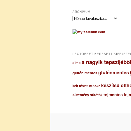
ARCHÍVUM
A
r
c
h
í
v
u
LEGTÖBBET KERESETT KIFEJEZÉ
m
a nagyik tepszijéb
alma
gluténmentes
glutén mentes
készítsd otth
kelt tészta
kenőke
tejmentes
tej
sütemény
sütőtök