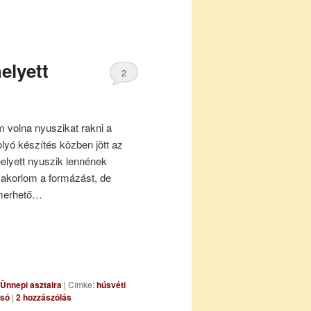
elyett
2
 volna nyuszikat rakni a
olyó készítés közben jött az
helyett nyuszik lennének
akorlom a formázást, de
ismerhető…
Ünnepi asztalra
|
Címke:
húsvéti
só
|
2
hozzászólás