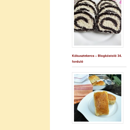
Kókusztekercs – Blogkóstoló 34.
forduló