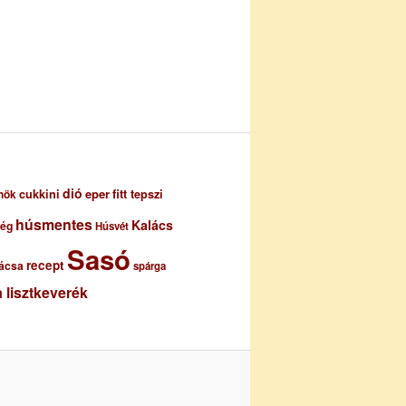
dió
eper
cukkini
fitt tepszi
nök
húsmentes
Kalács
ség
Húsvét
Sasó
recept
ácsa
spárga
 lisztkeverék