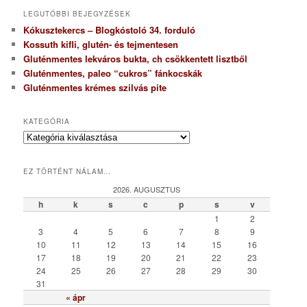
LEGUTÓBBI BEJEGYZÉSEK
Kókusztekercs – Blogkóstoló 34. forduló
Kossuth kifli, glutén- és tejmentesen
Gluténmentes lekváros bukta, ch csökkentett lisztből
Gluténmentes, paleo “cukros” fánkocskák
Gluténmentes krémes szilvás pite
KATEGÓRIA
K
a
t
EZ TÖRTÉNT NÁLAM…
e
g
2026. AUGUSZTUS
ó
h
k
s
c
p
s
v
r
1
2
i
3
4
5
6
7
8
9
a
10
11
12
13
14
15
16
17
18
19
20
21
22
23
24
25
26
27
28
29
30
31
« ápr