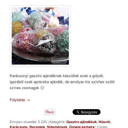
Karácsonyi gasztro ajándéknak készültek ezek a golyók,
igazából csak aprócska ajándék, de amolyan kis szívhez szóló
színes csomagok 🙂
Folytatás
→
Ennyien olvasták: 5 235
|
Kategória:
Gasztro ajándékok
,
Húsvét
,
Karácsony
,
Receptek
,
Sütemények
,
Ünnepi asztalra
|
Címke: