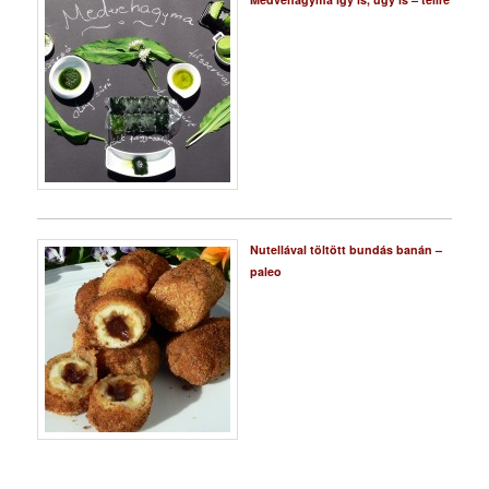
Nutellával töltött bundás banán –
paleo