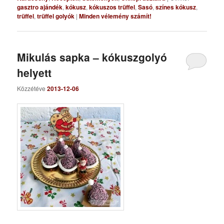
gasztro ajándék
,
kókusz
,
kókuszos trüffel
,
Sasó
,
színes kókusz
,
trüffel
,
trüffel golyók
|
Minden vélemény számít!
Mikulás sapka – kókuszgolyó
helyett
Közzétéve
2013-12-06