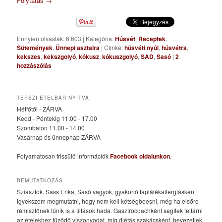
Folytatás
→
Ennyien olvasták: 6 603
|
Kategória:
Húsvét
,
Receptek
,
Sütemények
,
Ünnepi asztalra
|
Címke:
húsvéti nyúl
,
húsvétra
,
kekszes
,
kekszgolyó
,
kókusz
,
kókuszgolyó
,
SAD
,
Sasó
|
2
hozzászólás
TEPSZI ÉTELBÁR NYITVA:
Hétfőtől - ZÁRVA
Kedd - Péntekig 11.00 - 17.00
Szombaton 11.00 - 14.00
Vasárnap és ünnepnap ZÁRVA
Folyamatosan frissülő információk
Facebook oldalunkon
.
BEMUTATKOZÁS
Sziasztok, Sass Erika, Sasó vagyok, gyakorló táplálékallergiásként
igyekszem megmutatni, hogy nem kell kétségbeesni, még ha elsőre
rémisztőnek tűnik is a tiltások hada. Gasztrocoachként segítek feltárni
az ételekhez fűződő viszonyodat, míg diétás szakácsként, bevezetlek