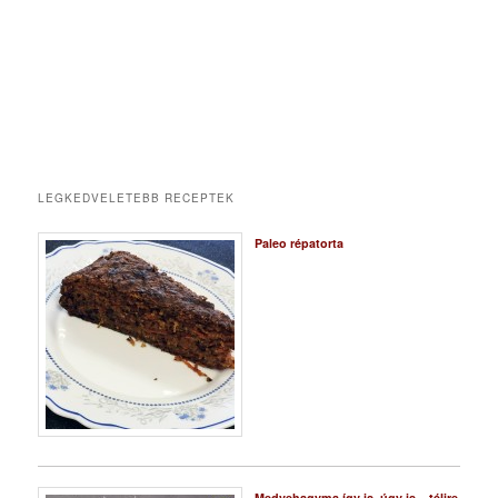
LEGKEDVELETEBB RECEPTEK
Paleo répatorta
Medvehagyma így is, úgy is – télire