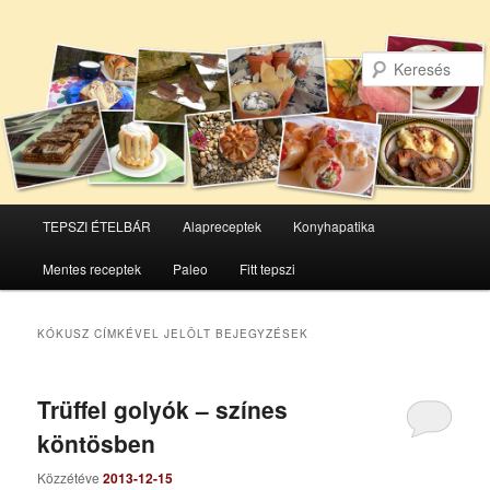
Főmenü
TEPSZI ÉTELBÁR
Alapreceptek
Konyhapatika
Tovább
Tovább
Mentes receptek
Paleo
Fitt tepszi
az
a
elsődleges
másodlagos
KÓKUSZ
CÍMKÉVEL JELÖLT BEJEGYZÉSEK
tartalomra
tartalomra
Trüffel golyók – színes
köntösben
Közzétéve
2013-12-15