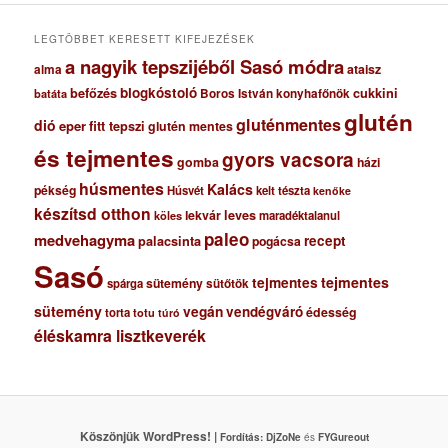
u
m
LEGTÖBBET KERESETT KIFEJEZÉSEK
a nagyik tepszijéből Sasó módra
ataisz
alma
blogkóstoló
befőzés
cukkini
Boros István konyhafőnök
batáta
glutén
gluténmentes
dió
eper
fitt tepszi
glutén mentes
és tejmentes
gyors vacsora
gomba
házi
húsmentes
Kalács
pékség
Húsvét
kelt tészta
kenőke
készítsd otthon
lekvár
leves
maradéktalanul
köles
paleo
medvehagyma
recept
palacsinta
pogácsa
Sasó
tejmentes
tejmentes
sütemény
spárga
sütőtök
sütemény
vegán
vendégváró
édesség
torta
totu
túró
éléskamra lisztkeverék
Köszönjük WordPress! |
Fordítás:
DjZoNe
és
FYGureout