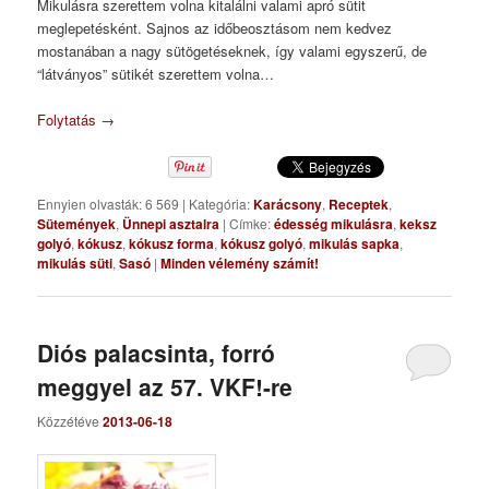
Mikulásra szerettem volna kitalálni valami apró sütit
meglepetésként. Sajnos az időbeosztásom nem kedvez
mostanában a nagy sütögetéseknek, így valami egyszerű, de
“látványos” sütikét szerettem volna…
Folytatás
→
Ennyien olvasták: 6 569
|
Kategória:
Karácsony
,
Receptek
,
Sütemények
,
Ünnepi asztalra
|
Címke:
édesség mikulásra
,
keksz
golyó
,
kókusz
,
kókusz forma
,
kókusz golyó
,
mikulás sapka
,
mikulás süti
,
Sasó
|
Minden vélemény számít!
Diós palacsinta, forró
meggyel az 57. VKF!-re
Közzétéve
2013-06-18