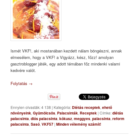
Ismét VKF!, aki mostanában kezdett nálam böngészni, annak
elmesélem, hogy a VKF! a Vigyázz, kész, főzz! amolyan
gasztroblogger játék, egy adott témában főz mindenki valami
kedvére valót.
Folytatás
→
Ennyien olvasták: 4 138
|
Kategória:
Diétás receptek
,
ehető
növényeink
,
Gyümölcsös
,
Palacsinták
,
Receptek
|
Címke:
diétás
palacsinta
,
diós palacsinta
,
kókusz
,
meggyes
,
palacsinta
,
reform
palacsinta
,
Sasó
,
VKF57
|
Minden vélemény számít!