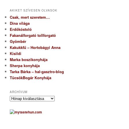
AKIKET SZÍVESEN OLVASOK
Csak, mert szeretem…
Dina világa
Erdőkóstoló
Fakanálforgató tollforgató
Gyömbér
Kakukkfű – Hortobágyi Anna
Kisildi
Marka boszikonyhája
Sherpa konyhája
Tarka Bárka – hal-gasztro-blog
TücsökBogár Konyhája
ARCHÍVUM
A
r
c
h
í
v