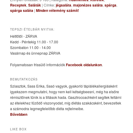
Receptek
,
Saláták
|
Címke:
jégsaláta
,
majonézes saláta
,
spárga
,
spárga saláta
|
Minden vélemény számít!
TEPSZI ÉTELBÁR NYITVA:
Hétfőtől - ZÁRVA
Kedd - Péntekig 11.00 - 17.00
Szombaton 11.00 - 14.00
Vasárnap és ünnepnap ZÁRVA
Folyamatosan frissülő információk
Facebook oldalunkon
.
BEMUTATKOZÁS
Sziasztok, Sass Erika, Sasó vagyok, gyakorló táplálékallergiásként
igyekszem megmutatni, hogy nem kell kétségbeesni, még ha elsőre
rémisztőnek tűnik is a tiltások hada. Gasztrocoachként segítek feltárni
az ételekhez fűződő viszonyodat, míg diétás szakácsként, bevezetlek
a számodra legmegfelelőbb diéta rejtelmeibe.
Bővebben
LIKE BOX