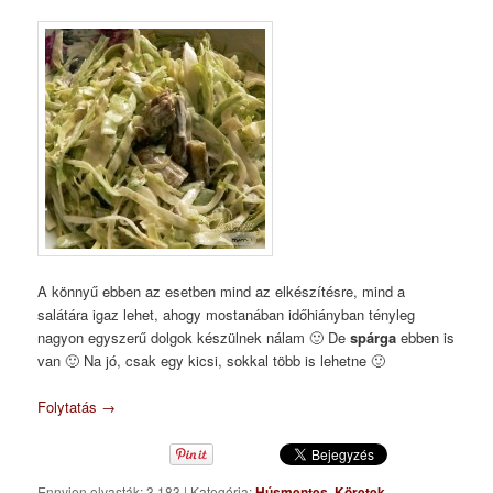
A könnyű ebben az esetben mind az elkészítésre, mind a
salátára igaz lehet, ahogy mostanában időhiányban tényleg
nagyon egyszerű dolgok készülnek nálam 🙂 De
spárga
ebben is
van 🙂 Na jó, csak egy kicsi, sokkal több is lehetne 🙂
Folytatás
→
Ennyien olvasták: 3 183
|
Kategória:
Húsmentes
,
Köretek
,