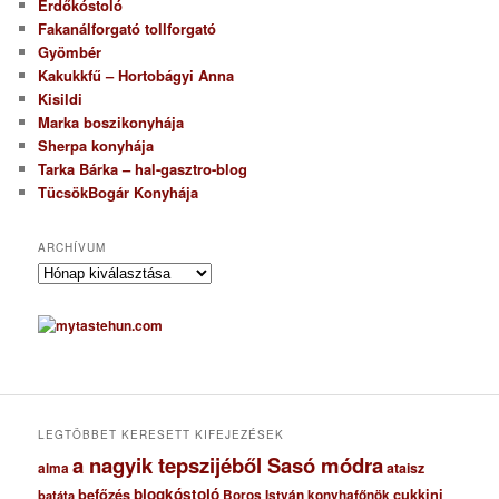
Erdőkóstoló
Fakanálforgató tollforgató
Gyömbér
Kakukkfű – Hortobágyi Anna
Kisildi
Marka boszikonyhája
Sherpa konyhája
Tarka Bárka – hal-gasztro-blog
TücsökBogár Konyhája
ARCHÍVUM
A
r
c
h
í
v
u
m
LEGTÖBBET KERESETT KIFEJEZÉSEK
a nagyik tepszijéből Sasó módra
ataisz
alma
blogkóstoló
befőzés
cukkini
Boros István konyhafőnök
batáta