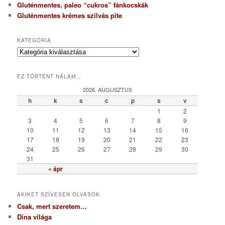
Gluténmentes, paleo “cukros” fánkocskák
Gluténmentes krémes szilvás pite
KATEGÓRIA
K
a
t
EZ TÖRTÉNT NÁLAM…
e
g
2026. AUGUSZTUS
ó
h
k
s
c
p
s
v
r
1
2
i
3
4
5
6
7
8
9
a
10
11
12
13
14
15
16
17
18
19
20
21
22
23
24
25
26
27
28
29
30
31
« ápr
AKIKET SZÍVESEN OLVASOK
Csak, mert szeretem…
Dina világa