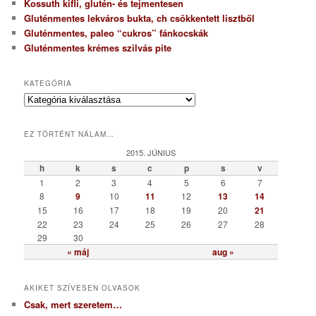
Kossuth kifli, glutén- és tejmentesen
Gluténmentes lekváros bukta, ch csökkentett lisztből
Gluténmentes, paleo “cukros” fánkocskák
Gluténmentes krémes szilvás pite
KATEGÓRIA
K
a
t
EZ TÖRTÉNT NÁLAM…
e
g
2015. JÚNIUS
ó
h
k
s
c
p
s
v
r
1
2
3
4
5
6
7
i
8
9
10
11
12
13
14
a
15
16
17
18
19
20
21
22
23
24
25
26
27
28
29
30
« máj
aug »
AKIKET SZÍVESEN OLVASOK
Csak, mert szeretem…