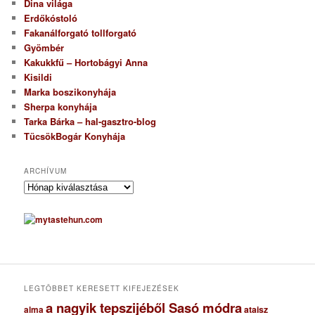
Dina világa
Erdőkóstoló
Fakanálforgató tollforgató
Gyömbér
Kakukkfű – Hortobágyi Anna
Kisildi
Marka boszikonyhája
Sherpa konyhája
Tarka Bárka – hal-gasztro-blog
TücsökBogár Konyhája
ARCHÍVUM
A
r
c
h
í
v
u
m
LEGTÖBBET KERESETT KIFEJEZÉSEK
a nagyik tepszijéből Sasó módra
ataisz
alma