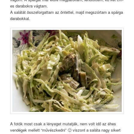
es darabokra vágtam.
A salátát összeforgattam az öntettel, majd megszórtam a spárga
darabokkal.
A fotók most csak a lényeget mutatják, nem volt idő az éhes
vendégek mellett “művészkedni” 🙂 viszont a saláta nagy sikert