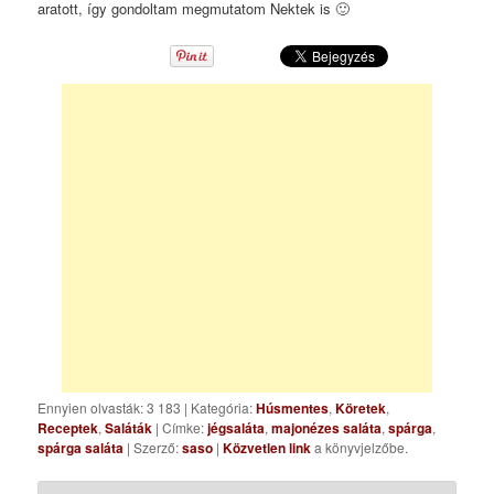
aratott, így gondoltam megmutatom Nektek is 🙂
Ennyien olvasták: 3 183
|
Kategória:
Húsmentes
,
Köretek
,
Receptek
,
Saláták
| Címke:
jégsaláta
,
majonézes saláta
,
spárga
,
spárga saláta
| Szerző:
saso
|
Közvetlen link
a könyvjelzőbe.