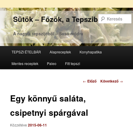
Sütök – Főzök, a Tepsziből
A nagyik tepszijéből – Sasó módra
Főmenü
TEPSZI ÉTELBÁR
Alapreceptek
Konyhapatika
Tovább
Tovább
Mentes receptek
Paleo
Fitt tepszi
az
a
elsődleges
másodlagos
Bejegyzés
←
Előző
Következő
→
navigáció
tartalomra
tartalomra
Egy könnyű saláta,
csipetnyi spárgával
Közzétéve
2015-06-11