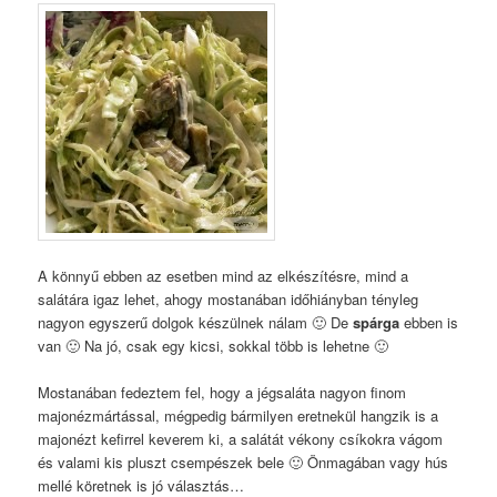
A könnyű ebben az esetben mind az elkészítésre, mind a
salátára igaz lehet, ahogy mostanában időhiányban tényleg
nagyon egyszerű dolgok készülnek nálam 🙂 De
spárga
ebben is
van 🙂 Na jó, csak egy kicsi, sokkal több is lehetne 🙂
Mostanában fedeztem fel, hogy a jégsaláta nagyon finom
majonézmártással, mégpedig bármilyen eretnekül hangzik is a
majonézt kefirrel keverem ki, a salátát vékony csíkokra vágom
és valami kis pluszt csempészek bele 🙂 Önmagában vagy hús
mellé köretnek is jó választás…