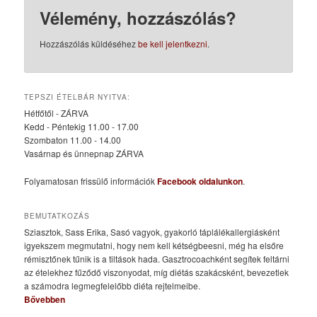
Vélemény, hozzászólás?
Hozzászólás küldéséhez
be kell jelentkezni
.
TEPSZI ÉTELBÁR NYITVA:
Hétfőtől - ZÁRVA
Kedd - Péntekig 11.00 - 17.00
Szombaton 11.00 - 14.00
Vasárnap és ünnepnap ZÁRVA
Folyamatosan frissülő információk
Facebook oldalunkon
.
BEMUTATKOZÁS
Sziasztok, Sass Erika, Sasó vagyok, gyakorló táplálékallergiásként
igyekszem megmutatni, hogy nem kell kétségbeesni, még ha elsőre
rémisztőnek tűnik is a tiltások hada. Gasztrocoachként segítek feltárni
az ételekhez fűződő viszonyodat, míg diétás szakácsként, bevezetlek
a számodra legmegfelelőbb diéta rejtelmeibe.
Bővebben