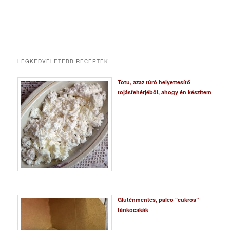
LEGKEDVELETEBB RECEPTEK
Totu, azaz túró helyettesítő
tojásfehérjéből, ahogy én készítem
Gluténmentes, paleo “cukros”
fánkocskák