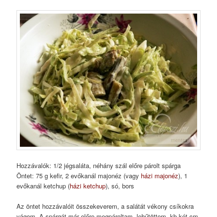
Hozzávalók: 1/2 jégsaláta, néhány szál előre párolt spárga
Öntet: 75 g kefir, 2 evőkanál majonéz (vagy
házi majonéz
), 1
evőkanál ketchup (
házi ketchup
), só, bors
Az öntet hozzávalóit összekeverem, a salátát vékony csíkokra
vágom. A spárgát már előre megpároltam, lehűtöttem, kb két cm-