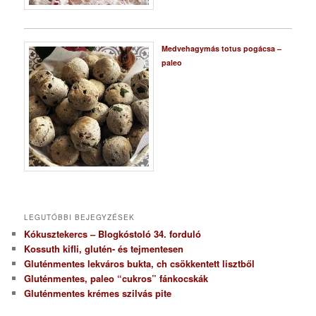
Medvehagymás totus pogácsa –
paleo
LEGUTÓBBI BEJEGYZÉSEK
Kókusztekercs – Blogkóstoló 34. forduló
Kossuth kifli, glutén- és tejmentesen
Gluténmentes lekváros bukta, ch csökkentett lisztből
Gluténmentes, paleo “cukros” fánkocskák
Gluténmentes krémes szilvás pite