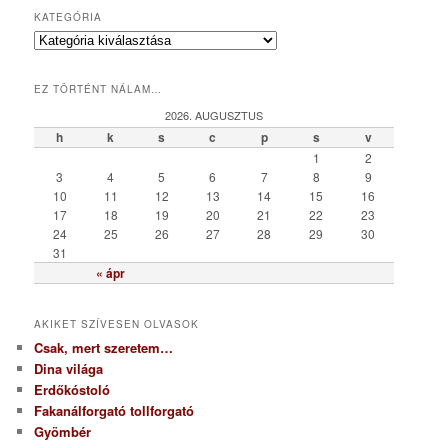
KATEGÓRIA
K
a
t
EZ TÖRTÉNT NÁLAM…
e
g
2026. AUGUSZTUS
ó
h
k
s
c
p
s
v
r
1
2
i
3
4
5
6
7
8
9
a
10
11
12
13
14
15
16
17
18
19
20
21
22
23
24
25
26
27
28
29
30
31
« ápr
AKIKET SZÍVESEN OLVASOK
Csak, mert szeretem…
Dina világa
Erdőkóstoló
Fakanálforgató tollforgató
Gyömbér