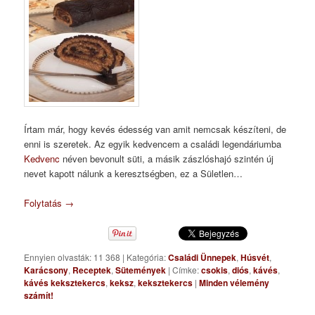
Írtam már, hogy kevés édesség van amit nemcsak készíteni, de
enni is szeretek. Az egyik kedvencem a családi legendáriumba
Kedvenc
néven bevonult süti, a másik zászlóshajó szintén új
nevet kapott nálunk a keresztségben, ez a Sületlen…
Folytatás
→
Ennyien olvasták: 11 368
|
Kategória:
Családi Ünnepek
,
Húsvét
,
Karácsony
,
Receptek
,
Sütemények
|
Címke:
csokis
,
diós
,
kávés
,
kávés keksztekercs
,
keksz
,
keksztekercs
|
Minden vélemény
számít!