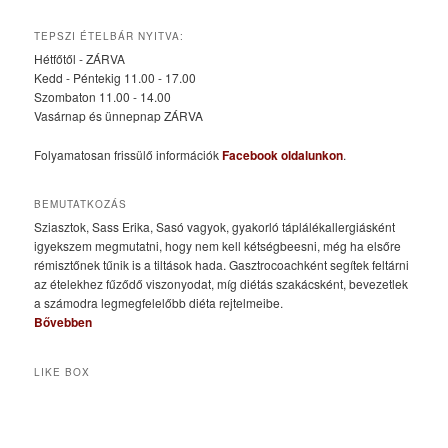
TEPSZI ÉTELBÁR NYITVA:
Hétfőtől - ZÁRVA
Kedd - Péntekig 11.00 - 17.00
Szombaton 11.00 - 14.00
Vasárnap és ünnepnap ZÁRVA
Folyamatosan frissülő információk
Facebook oldalunkon
.
BEMUTATKOZÁS
Sziasztok, Sass Erika, Sasó vagyok, gyakorló táplálékallergiásként
igyekszem megmutatni, hogy nem kell kétségbeesni, még ha elsőre
rémisztőnek tűnik is a tiltások hada. Gasztrocoachként segítek feltárni
az ételekhez fűződő viszonyodat, míg diétás szakácsként, bevezetlek
a számodra legmegfelelőbb diéta rejtelmeibe.
Bővebben
LIKE BOX