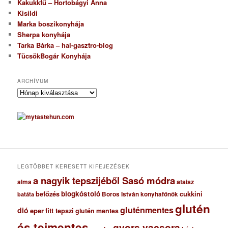
Kakukkfű – Hortobágyi Anna
Kisildi
Marka boszikonyhája
Sherpa konyhája
Tarka Bárka – hal-gasztro-blog
TücsökBogár Konyhája
ARCHÍVUM
A
r
c
h
í
v
u
m
LEGTÖBBET KERESETT KIFEJEZÉSEK
a nagyik tepszijéből Sasó módra
ataisz
alma
blogkóstoló
befőzés
cukkini
Boros István konyhafőnök
batáta
glutén
gluténmentes
dió
eper
fitt tepszi
glutén mentes
és tejmentes
gyors vacsora