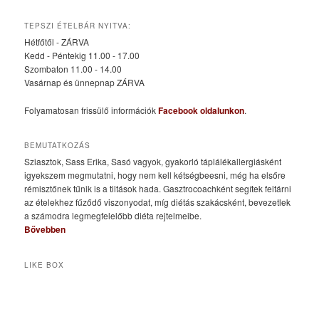
TEPSZI ÉTELBÁR NYITVA:
Hétfőtől - ZÁRVA
Kedd - Péntekig 11.00 - 17.00
Szombaton 11.00 - 14.00
Vasárnap és ünnepnap ZÁRVA
Folyamatosan frissülő információk
Facebook oldalunkon
.
BEMUTATKOZÁS
Sziasztok, Sass Erika, Sasó vagyok, gyakorló táplálékallergiásként
igyekszem megmutatni, hogy nem kell kétségbeesni, még ha elsőre
rémisztőnek tűnik is a tiltások hada. Gasztrocoachként segítek feltárni
az ételekhez fűződő viszonyodat, míg diétás szakácsként, bevezetlek
a számodra legmegfelelőbb diéta rejtelmeibe.
Bővebben
LIKE BOX