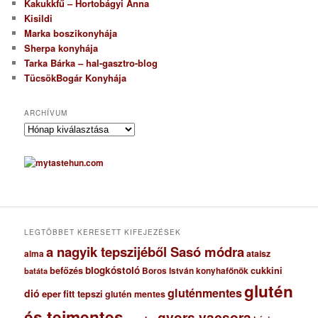
Kakukkfű – Hortobágyi Anna
Kisildi
Marka boszikonyhája
Sherpa konyhája
Tarka Bárka – hal-gasztro-blog
TücsökBogár Konyhája
ARCHÍVUM
A
r
c
h
í
v
u
m
LEGTÖBBET KERESETT KIFEJEZÉSEK
a nagyik tepszijéből Sasó módra
ataisz
alma
blogkóstoló
befőzés
cukkini
Boros István konyhafőnök
batáta
glutén
gluténmentes
dió
eper
fitt tepszi
glutén mentes
és tejmentes
gyors vacsora