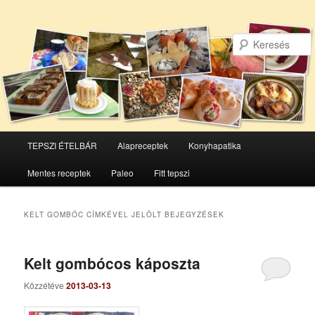
Főmenü
TEPSZI ÉTELBÁR
Alapreceptek
Konyhapatika
Tovább
Tovább
Mentes receptek
Paleo
Fitt tepszi
az
a
elsődleges
másodlagos
KELT GOMBÓC
CÍMKÉVEL JELÖLT BEJEGYZÉSEK
tartalomra
tartalomra
Kelt gombócos káposzta
Közzétéve
2013-03-13