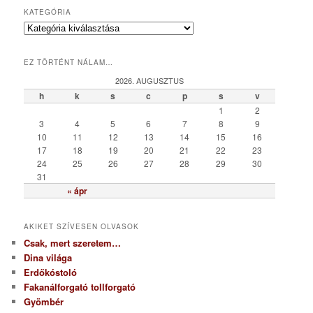
KATEGÓRIA
K
a
t
EZ TÖRTÉNT NÁLAM…
e
g
2026. AUGUSZTUS
ó
h
k
s
c
p
s
v
r
1
2
i
3
4
5
6
7
8
9
a
10
11
12
13
14
15
16
17
18
19
20
21
22
23
24
25
26
27
28
29
30
31
« ápr
AKIKET SZÍVESEN OLVASOK
Csak, mert szeretem…
Dina világa
Erdőkóstoló
Fakanálforgató tollforgató
Gyömbér