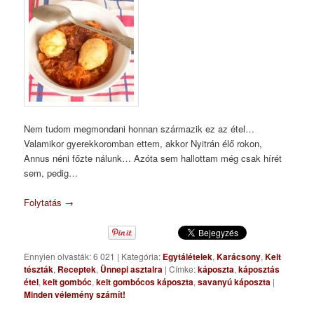
Nem tudom megmondani honnan származik ez az étel…
Valamikor gyerekkoromban ettem, akkor Nyitrán élő rokon,
Annus néni főzte nálunk… Azóta sem hallottam még csak hírét
sem, pedig…
Folytatás
→
Ennyien olvasták: 6 021
|
Kategória:
Egytálételek
,
Karácsony
,
Kelt
tészták
,
Receptek
,
Ünnepi asztalra
|
Címke:
káposzta
,
káposztás
étel
,
kelt gombóc
,
kelt gombócos káposzta
,
savanyú káposzta
|
Minden vélemény számít!