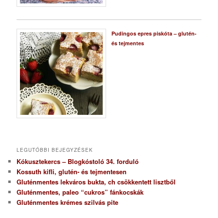
Pudingos epres piskóta – glutén-
és tejmentes
LEGUTÓBBI BEJEGYZÉSEK
Kókusztekercs – Blogkóstoló 34. forduló
Kossuth kifli, glutén- és tejmentesen
Gluténmentes lekváros bukta, ch csökkentett lisztből
Gluténmentes, paleo “cukros” fánkocskák
Gluténmentes krémes szilvás pite