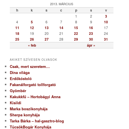
g
2013. MÁRCIUS
ó
h
k
s
c
p
s
v
r
1
2
3
i
4
5
6
7
8
9
10
a
11
12
13
14
15
16
17
18
19
20
21
22
23
24
25
26
27
28
29
30
31
« feb
ápr »
AKIKET SZÍVESEN OLVASOK
Csak, mert szeretem…
Dina világa
Erdőkóstoló
Fakanálforgató tollforgató
Gyömbér
Kakukkfű – Hortobágyi Anna
Kisildi
Marka boszikonyhája
Sherpa konyhája
Tarka Bárka – hal-gasztro-blog
TücsökBogár Konyhája