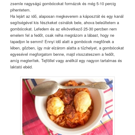
zsemle nagyságú gombócokat formázok és még 5-10 percig
pihentetem.
Ha lejárt az idő, alaposan megkeverem a káposztát és egy kanál
segítségével kis fészkeket csinálok bele, ahova beleültetem a
gombócokat. Lefedem és az elkövetkező 25-30 percben nem
emelem fel a fedőt, csak néha megrázom a lábast, hogy ne
tapadjon le semmi! Ennyi idő alatt a gombócok megfőnek a
lében, gőzben, így már elzárom alatta a tűzhelyet, a gombócokat
egyesével megforgatom benne, majd visszateszem a fedőt,
amíg megterítek. Tejföllel vagy anélkül egy nagyon tartalmas és
laktató ebéd.