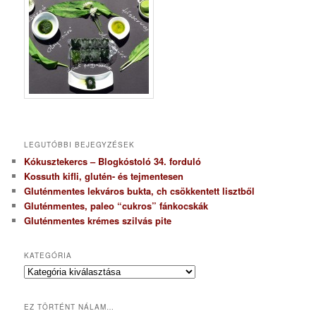
LEGUTÓBBI BEJEGYZÉSEK
Kókusztekercs – Blogkóstoló 34. forduló
Kossuth kifli, glutén- és tejmentesen
Gluténmentes lekváros bukta, ch csökkentett lisztből
Gluténmentes, paleo “cukros” fánkocskák
Gluténmentes krémes szilvás pite
KATEGÓRIA
K
a
t
EZ TÖRTÉNT NÁLAM…
e