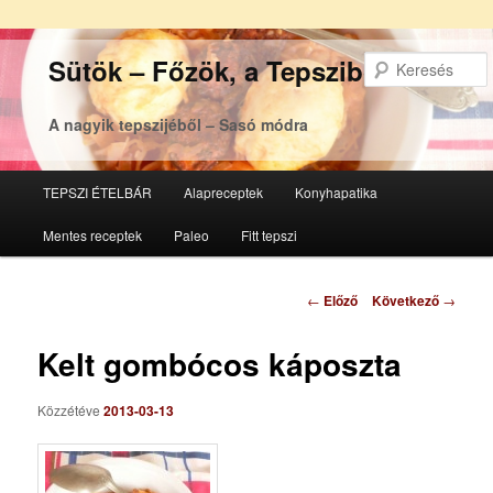
Sütök – Főzök, a Tepsziből
A nagyik tepszijéből – Sasó módra
Főmenü
TEPSZI ÉTELBÁR
Alapreceptek
Konyhapatika
Tovább
Tovább
Mentes receptek
Paleo
Fitt tepszi
az
a
elsődleges
másodlagos
Bejegyzés
←
Előző
Következő
→
navigáció
tartalomra
tartalomra
Kelt gombócos káposzta
Közzétéve
2013-03-13