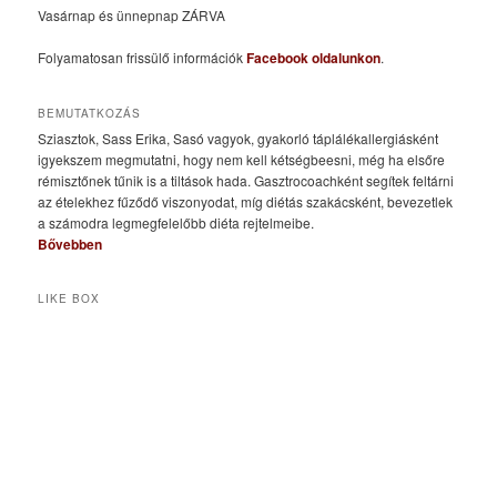
Vasárnap és ünnepnap ZÁRVA
Folyamatosan frissülő információk
Facebook oldalunkon
.
BEMUTATKOZÁS
Sziasztok, Sass Erika, Sasó vagyok, gyakorló táplálékallergiásként
igyekszem megmutatni, hogy nem kell kétségbeesni, még ha elsőre
rémisztőnek tűnik is a tiltások hada. Gasztrocoachként segítek feltárni
az ételekhez fűződő viszonyodat, míg diétás szakácsként, bevezetlek
a számodra legmegfelelőbb diéta rejtelmeibe.
Bővebben
LIKE BOX