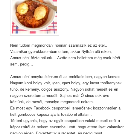
Nem tudom megmondani honnan származik ez az étel…
Valamikor gyerekkoromban ettem, akkor Nyitrán élő rokon,
Annus néni főzte nálunk… Azóta sem hallottam még csak hírét
sem, pedig…
Annus néni annyira élénken él az emlékeimben, nagyon kedves
Nagyim korú hölgy volt, igen, igazi hölgy, egy kicsit törékenynek
tűnő, de kemény, dolgos asszony. Nagyon sokat mesélt és én
nagyon szerettem a meséit. Sajnos már Ő sincs sok éve
köztünk, de meséi, mosolya megmaradt nekem.
És most egy Facebook csoportbeli ismerősnek köszönhetően a
kelt gombócos káposztája is tovább él általam.
Történt ugyanis, hogy az egyik csoportban valaki mesélt erről a
káposztáról és nekem eszembe jutott, hogy ettem ilyet valamikor
nagyon régen. Egyeztettük a receptet, én pedig most