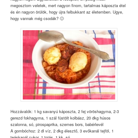
megosztom veletek, mert nagyon finom, tartalmas káposzta étel
és én nagyon örülök, hogy újra felbukkant az életemben. Ugye,
hogy vannak még csodák? 🙂
Hozzávalók: 1 kg savanyú káposzta, 2 fej vöröshagyma, 2-3
gerezd fokhagyma, 1 szál füstölt kolbász, 20 dkg húsos
szalonna, só, pirospaprika, szemes bors, babérlevél
A gombóchoz: 2 dl víz, 2 dkg élesztő, 3 evőkanál tejföl, 1
teáskanál cukor, 1 tojás, 1 kk. só