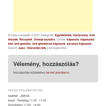
Ennyien olvasták: 6 020
|
Kategória:
Egytálételek
,
Karácsony
,
Kelt
tészták
,
Receptek
,
Ünnepi asztalra
| Címke:
káposzta
,
káposztás
étel
,
kelt gombóc
,
kelt gombócos káposzta
,
savanyú káposzta
|
Szerző:
saso
|
Közvetlen link
a könyvjelzőbe.
Vélemény, hozzászólás?
Hozzászólás küldéséhez
be kell jelentkezni
.
TEPSZI ÉTELBÁR NYITVA:
Hétfőtől - ZÁRVA
Kedd - Péntekig 11.00 - 17.00
Szombaton 11.00 - 14.00