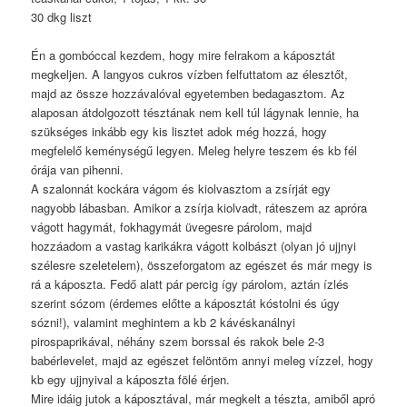
30 dkg liszt
Én a gombóccal kezdem, hogy mire felrakom a káposztát
megkeljen. A langyos cukros vízben felfuttatom az élesztőt,
majd az össze hozzávalóval egyetemben bedagasztom. Az
alaposan átdolgozott tésztának nem kell túl lágynak lennie, ha
szükséges inkább egy kis lisztet adok még hozzá, hogy
megfelelő keménységű legyen. Meleg helyre teszem és kb fél
órája van pihenni.
A szalonnát kockára vágom és kiolvasztom a zsírját egy
nagyobb lábasban. Amikor a zsírja kiolvadt, ráteszem az apróra
vágott hagymát, fokhagymát üvegesre párolom, majd
hozzáadom a vastag karikákra vágott kolbászt (olyan jó ujjnyi
szélesre szeletelem), összeforgatom az egészet és már megy is
rá a káposzta. Fedő alatt pár percig így párolom, aztán ízlés
szerint sózom (érdemes előtte a káposztát kóstolni és úgy
sózni!), valamint meghintem a kb 2 kávéskanálnyi
pirospaprikával, néhány szem borssal és rakok bele 2-3
babérlevelet, majd az egészet felöntöm annyi meleg vízzel, hogy
kb egy ujjnyival a káposzta fölé érjen.
Mire idáig jutok a káposztával, már megkelt a tészta, amiből apró