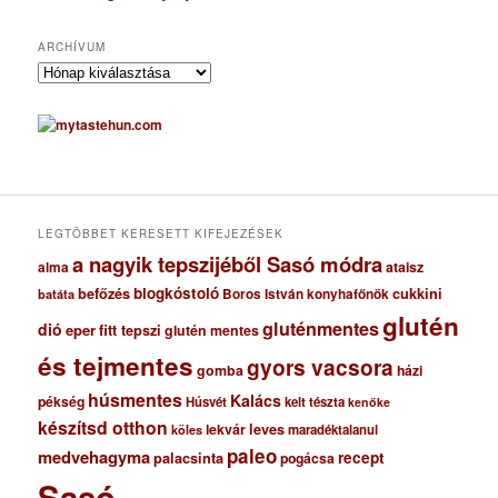
ARCHÍVUM
A
r
c
h
í
v
u
m
LEGTÖBBET KERESETT KIFEJEZÉSEK
a nagyik tepszijéből Sasó módra
ataisz
alma
blogkóstoló
befőzés
cukkini
Boros István konyhafőnök
batáta
glutén
gluténmentes
dió
eper
fitt tepszi
glutén mentes
és tejmentes
gyors vacsora
gomba
házi
húsmentes
Kalács
pékség
Húsvét
kelt tészta
kenőke
készítsd otthon
lekvár
leves
maradéktalanul
köles
paleo
medvehagyma
recept
palacsinta
pogácsa
Sasó