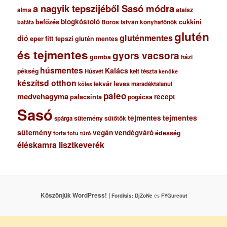
a nagyik tepszijéből Sasó módra
ataisz
alma
blogkóstoló
befőzés
cukkini
Boros István konyhafőnök
batáta
glutén
gluténmentes
dió
eper
fitt tepszi
glutén mentes
és tejmentes
gyors vacsora
gomba
házi
húsmentes
Kalács
pékség
Húsvét
kelt tészta
kenőke
készítsd otthon
lekvár
leves
maradéktalanul
köles
paleo
medvehagyma
recept
palacsinta
pogácsa
Sasó
tejmentes
tejmentes
sütemény
spárga
sütőtök
sütemény
vegán
vendégváró
édesség
torta
totu
túró
éléskamra lisztkeverék
Köszönjük WordPress! |
Fordítás:
DjZoNe
és
FYGureout