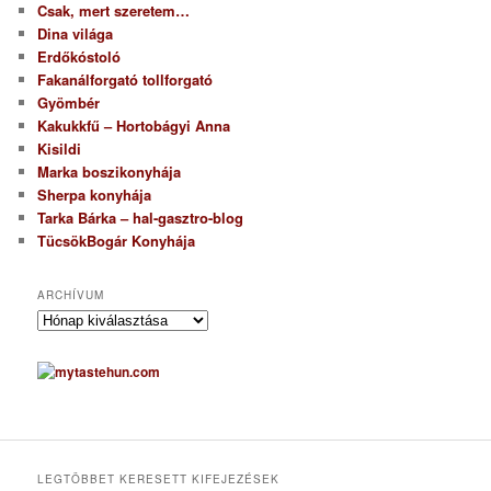
Csak, mert szeretem…
Dina világa
Erdőkóstoló
Fakanálforgató tollforgató
Gyömbér
Kakukkfű – Hortobágyi Anna
Kisildi
Marka boszikonyhája
Sherpa konyhája
Tarka Bárka – hal-gasztro-blog
TücsökBogár Konyhája
ARCHÍVUM
A
r
c
h
í
v
u
m
LEGTÖBBET KERESETT KIFEJEZÉSEK