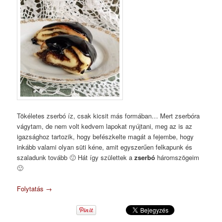
Tökéletes zserbó íz, csak kicsit más formában… Mert zserbóra
vágytam, de nem volt kedvem lapokat nyújtani, meg az is az
igazsághoz tartozik, hogy befészkelte magát a fejembe, hogy
inkább valami olyan süti kéne, amit egyszerűen felkapunk és
szaladunk tovább 🙂 Hát így születtek a
zserbó
háromszögeim
🙂
Folytatás
→