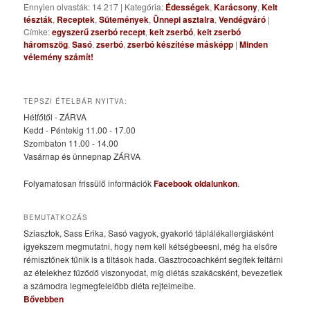
Ennyien olvasták: 14 217
|
Kategória:
Édességek
,
Karácsony
,
Kelt
tészták
,
Receptek
,
Sütemények
,
Ünnepi asztalra
,
Vendégváró
|
Címke:
egyszerű zserbó recept
,
kelt zserbó
,
kelt zserbó
háromszög
,
Sasó
,
zserbó
,
zserbó készítése másképp
|
Minden
vélemény számít!
TEPSZI ÉTELBÁR NYITVA:
Hétfőtől - ZÁRVA
Kedd - Péntekig 11.00 - 17.00
Szombaton 11.00 - 14.00
Vasárnap és ünnepnap ZÁRVA
Folyamatosan frissülő információk
Facebook oldalunkon
.
BEMUTATKOZÁS
Sziasztok, Sass Erika, Sasó vagyok, gyakorló táplálékallergiásként
igyekszem megmutatni, hogy nem kell kétségbeesni, még ha elsőre
rémisztőnek tűnik is a tiltások hada. Gasztrocoachként segítek feltárni
az ételekhez fűződő viszonyodat, míg diétás szakácsként, bevezetlek
a számodra legmegfelelőbb diéta rejtelmeibe.
Bővebben