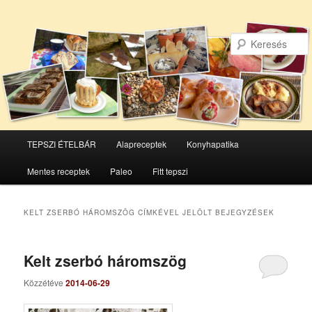
Főmenü
TEPSZI ÉTELBÁR
Alapreceptek
Konyhapatika
Tovább
Tovább
Mentes receptek
Paleo
Fitt tepszi
az
a
elsődleges
másodlagos
KELT ZSERBÓ HÁROMSZÖG
CÍMKÉVEL JELÖLT BEJEGYZÉSEK
tartalomra
tartalomra
Kelt zserbó háromszög
Közzétéve
2014-06-29