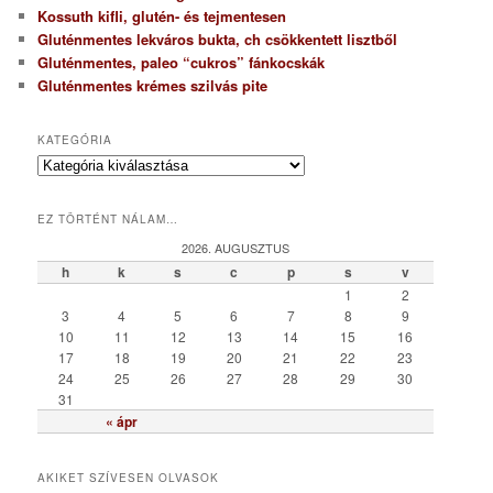
Kossuth kifli, glutén- és tejmentesen
Gluténmentes lekváros bukta, ch csökkentett lisztből
Gluténmentes, paleo “cukros” fánkocskák
Gluténmentes krémes szilvás pite
KATEGÓRIA
K
a
t
EZ TÖRTÉNT NÁLAM…
e
g
2026. AUGUSZTUS
ó
h
k
s
c
p
s
v
r
1
2
i
3
4
5
6
7
8
9
a
10
11
12
13
14
15
16
17
18
19
20
21
22
23
24
25
26
27
28
29
30
31
« ápr
AKIKET SZÍVESEN OLVASOK