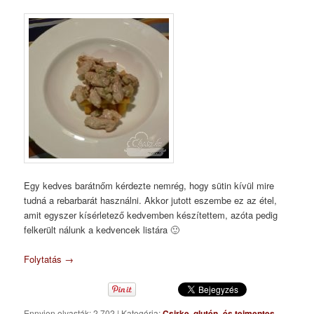
Egy kedves barátnőm kérdezte nemrég, hogy sütin kívül mire
tudná a rebarbarát használni. Akkor jutott eszembe ez az étel,
amit egyszer kísérletező kedvemben készítettem, azóta pedig
felkerült nálunk a kedvencek listára 🙂
Folytatás
→
Ennyien olvasták: 2 702
|
Kategória:
Csirke
,
glutén- és tejmentes