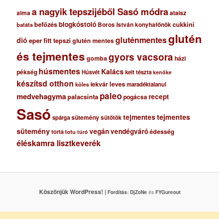
a nagyik tepszijéből Sasó módra
ataisz
alma
blogkóstoló
befőzés
cukkini
Boros István konyhafőnök
batáta
glutén
gluténmentes
dió
eper
fitt tepszi
glutén mentes
és tejmentes
gyors vacsora
gomba
házi
húsmentes
Kalács
pékség
Húsvét
kelt tészta
kenőke
készítsd otthon
lekvár
leves
maradéktalanul
köles
paleo
medvehagyma
recept
palacsinta
pogácsa
Sasó
tejmentes
tejmentes
sütemény
spárga
sütőtök
sütemény
vegán
vendégváró
édesség
torta
totu
túró
éléskamra lisztkeverék
Köszönjük WordPress! |
Fordítás:
DjZoNe
és
FYGureout