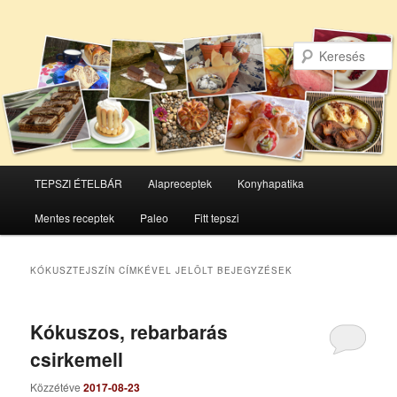
Főmenü
TEPSZI ÉTELBÁR
Alapreceptek
Konyhapatika
Tovább
Tovább
Mentes receptek
Paleo
Fitt tepszi
az
a
elsődleges
másodlagos
KÓKUSZTEJSZÍN
CÍMKÉVEL JELÖLT BEJEGYZÉSEK
tartalomra
tartalomra
Kókuszos, rebarbarás
csirkemell
Közzétéve
2017-08-23