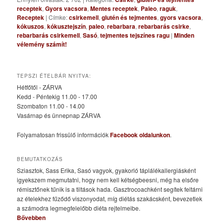
receptek
,
Gyors vacsora
,
Mentes receptek
,
Paleo
,
raguk
,
Receptek
|
Címke:
csirkemell
,
glutén és tejmentes
,
gyors vacsora
,
kókuszos
,
kókusztejszín
,
paleo
,
rebarbara
,
rebarbarás csirke
,
rebarbarás csirkemell
,
Sasó
,
tejmentes tejszínes ragu
|
Minden
vélemény számít!
TEPSZI ÉTELBÁR NYITVA:
Hétfőtől - ZÁRVA
Kedd - Péntekig 11.00 - 17.00
Szombaton 11.00 - 14.00
Vasárnap és ünnepnap ZÁRVA
Folyamatosan frissülő információk
Facebook oldalunkon
.
BEMUTATKOZÁS
Sziasztok, Sass Erika, Sasó vagyok, gyakorló táplálékallergiásként
igyekszem megmutatni, hogy nem kell kétségbeesni, még ha elsőre
rémisztőnek tűnik is a tiltások hada. Gasztrocoachként segítek feltárni
az ételekhez fűződő viszonyodat, míg diétás szakácsként, bevezetlek
a számodra legmegfelelőbb diéta rejtelmeibe.
Bővebben