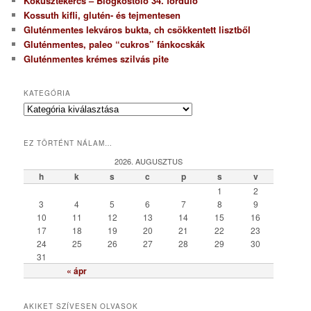
Kókusztekercs – Blogkóstoló 34. forduló
Kossuth kifli, glutén- és tejmentesen
Gluténmentes lekváros bukta, ch csökkentett lisztből
Gluténmentes, paleo “cukros” fánkocskák
Gluténmentes krémes szilvás pite
KATEGÓRIA
K
a
t
EZ TÖRTÉNT NÁLAM…
e
g
2026. AUGUSZTUS
ó
h
k
s
c
p
s
v
r
1
2
i
3
4
5
6
7
8
9
a
10
11
12
13
14
15
16
17
18
19
20
21
22
23
24
25
26
27
28
29
30
31
« ápr
AKIKET SZÍVESEN OLVASOK