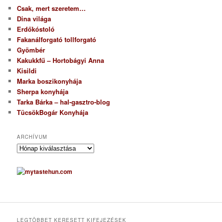
Csak, mert szeretem…
Dina világa
Erdőkóstoló
Fakanálforgató tollforgató
Gyömbér
Kakukkfű – Hortobágyi Anna
Kisildi
Marka boszikonyhája
Sherpa konyhája
Tarka Bárka – hal-gasztro-blog
TücsökBogár Konyhája
ARCHÍVUM
A
r
c
h
í
v
u
m
LEGTÖBBET KERESETT KIFEJEZÉSEK