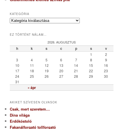
KATEGÓRIA
K
a
t
EZ TÖRTÉNT NÁLAM…
e
g
2026. AUGUSZTUS
ó
h
k
s
c
p
s
v
r
1
2
i
3
4
5
6
7
8
9
a
10
11
12
13
14
15
16
17
18
19
20
21
22
23
24
25
26
27
28
29
30
31
« ápr
AKIKET SZÍVESEN OLVASOK
Csak, mert szeretem…
Dina világa
Erdőkóstoló
Fakanálforgató tollforgató