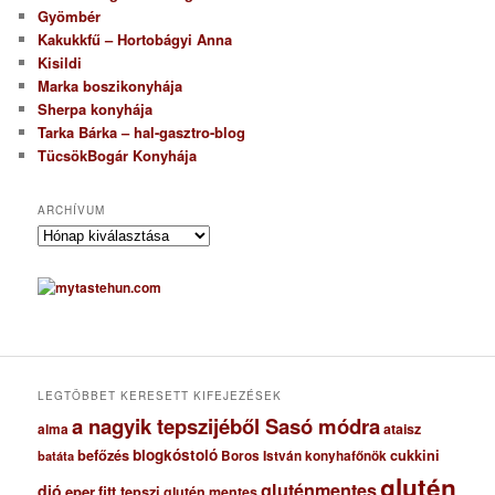
Gyömbér
Kakukkfű – Hortobágyi Anna
Kisildi
Marka boszikonyhája
Sherpa konyhája
Tarka Bárka – hal-gasztro-blog
TücsökBogár Konyhája
ARCHÍVUM
A
r
c
h
í
v
u
m
LEGTÖBBET KERESETT KIFEJEZÉSEK
a nagyik tepszijéből Sasó módra
ataisz
alma
blogkóstoló
befőzés
cukkini
Boros István konyhafőnök
batáta
glutén
gluténmentes
dió
eper
fitt tepszi
glutén mentes