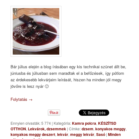
Bár július elején a blog írásában egy kis technikai szünet állt be,
júniusba és júliusban sem maradtak el a befőzések, így pótlom
az érdekesebb lekvárjaim leírását, hiszen ha minden jól megy
jövőre is lesz nyár 🙂
Folytatás
→
Ennyien olvasták: 5 774
|
Kategória:
Kamra polcra
,
KÉSZÍTSD
OTTHON
,
Lekvárok, dzsemmek
|
Címke:
dzsem
,
konyakos meggy
,
konyakos meggy deszert
,
lekvár
,
meggy lekvár
,
Sasó
|
Minden