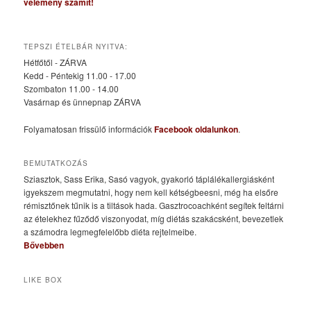
vélemény számít!
TEPSZI ÉTELBÁR NYITVA:
Hétfőtől - ZÁRVA
Kedd - Péntekig 11.00 - 17.00
Szombaton 11.00 - 14.00
Vasárnap és ünnepnap ZÁRVA
Folyamatosan frissülő információk
Facebook oldalunkon
.
BEMUTATKOZÁS
Sziasztok, Sass Erika, Sasó vagyok, gyakorló táplálékallergiásként
igyekszem megmutatni, hogy nem kell kétségbeesni, még ha elsőre
rémisztőnek tűnik is a tiltások hada. Gasztrocoachként segítek feltárni
az ételekhez fűződő viszonyodat, míg diétás szakácsként, bevezetlek
a számodra legmegfelelőbb diéta rejtelmeibe.
Bővebben
LIKE BOX