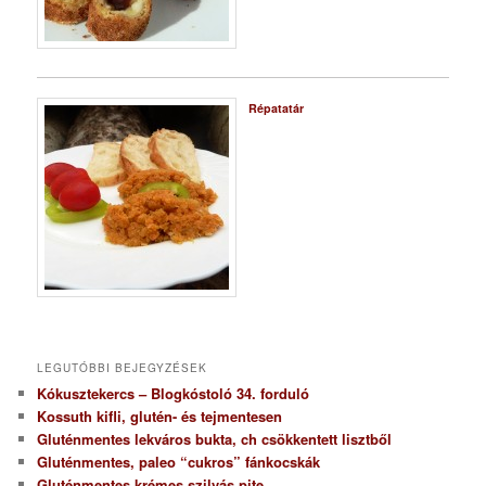
Répatatár
LEGUTÓBBI BEJEGYZÉSEK
Kókusztekercs – Blogkóstoló 34. forduló
Kossuth kifli, glutén- és tejmentesen
Gluténmentes lekváros bukta, ch csökkentett lisztből
Gluténmentes, paleo “cukros” fánkocskák
Gluténmentes krémes szilvás pite