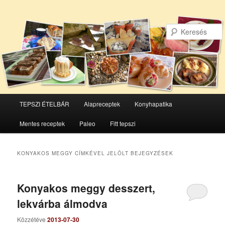
Főmenü
TEPSZI ÉTELBÁR
Alapreceptek
Konyhapatika
Tovább
Tovább
Mentes receptek
Paleo
Fitt tepszi
az
a
elsődleges
másodlagos
KONYAKOS MEGGY
CÍMKÉVEL JELÖLT BEJEGYZÉSEK
tartalomra
tartalomra
Konyakos meggy desszert,
lekvárba álmodva
Közzétéve
2013-07-30