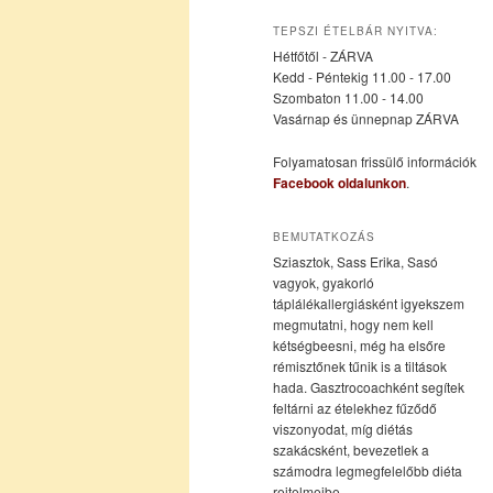
az
a
TEPSZI ÉTELBÁR NYITVA:
Hétfőtől - ZÁRVA
elsődleges
másodlagos
Kedd - Péntekig 11.00 - 17.00
Szombaton 11.00 - 14.00
Vasárnap és ünnepnap ZÁRVA
tartalomra
tartalomra
Folyamatosan frissülő információk
Facebook oldalunkon
.
BEMUTATKOZÁS
Sziasztok, Sass Erika, Sasó
vagyok, gyakorló
táplálékallergiásként igyekszem
megmutatni, hogy nem kell
kétségbeesni, még ha elsőre
rémisztőnek tűnik is a tiltások
hada. Gasztrocoachként segítek
feltárni az ételekhez fűződő
viszonyodat, míg diétás
szakácsként, bevezetlek a
számodra legmegfelelőbb diéta
rejtelmeibe.