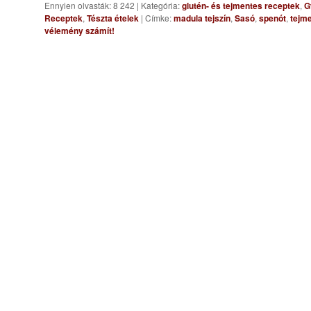
Ennyien olvasták: 8 242
|
Kategória:
glutén- és tejmentes receptek
,
G
Receptek
,
Tészta ételek
|
Címke:
madula tejszín
,
Sasó
,
spenót
,
tejm
vélemény számít!