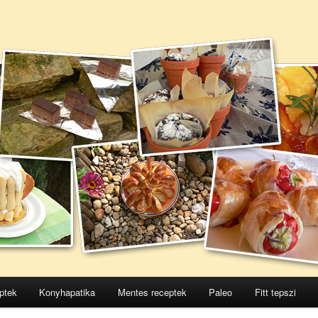
ptek
Konyhapatika
Mentes receptek
Paleo
Fitt tepszi