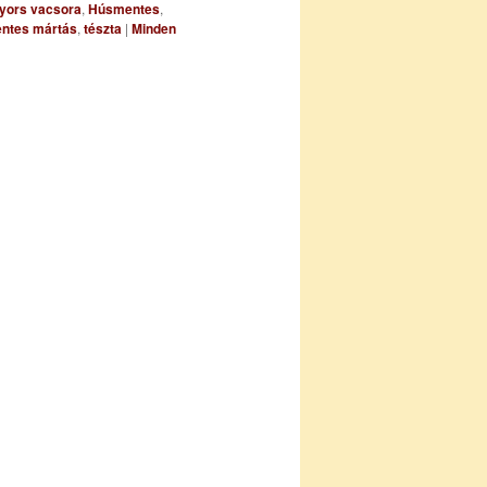
yors vacsora
,
Húsmentes
,
entes mártás
,
tészta
|
Minden