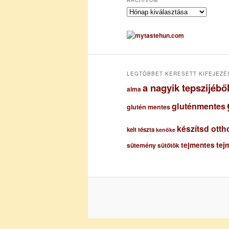
A
r
c
h
í
v
u
LEGTÖBBET KERESETT KIFEJEZÉ
m
a nagyik tepszijéb
alma
gluténmentes
glutén mentes
készítsd otth
kelt tészta
kenőke
tejmentes
tej
sütemény
sütőtök