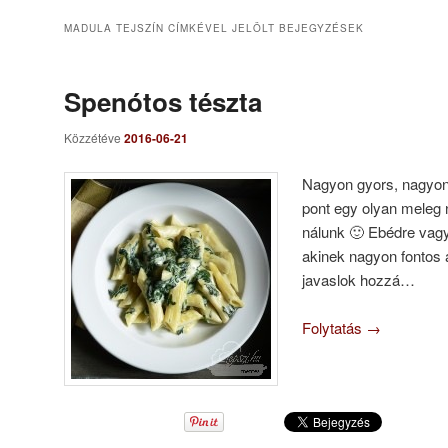
MADULA TEJSZÍN
CÍMKÉVEL JELÖLT BEJEGYZÉSEK
Spenótos tészta
Közzétéve
2016-06-21
Nagyon gyors, nagyon 
pont egy olyan meleg n
nálunk 🙂 Ebédre vagy
akinek nagyon fontos
javaslok hozzá…
Folytatás
→