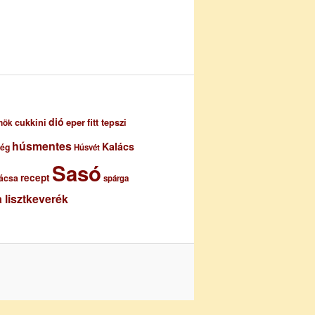
dió
eper
cukkini
fitt tepszi
nök
húsmentes
Kalács
ség
Húsvét
Sasó
recept
ácsa
spárga
 lisztkeverék