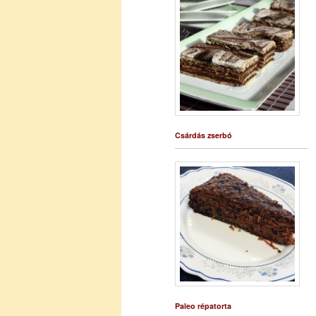
Csárdás zserbó
Paleo répatorta