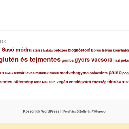
SEK
ől Sasó módra
blogkóstoló
ataisz
befőzés
Boros István konyhafő
batáta
glutén és tejmentes
gyors vacsora
gomba
házi pék
paleo
on
medvehagyma
lekvár
leves
palacsinta
pog
maradéktalanul
köles
éléskamra
mentes sütemény
vegán
vendégváró
édesség
torta
totu
túró
Köszönjük WordPress! |
Fordítás:
DjZoNe
és
FYGureout