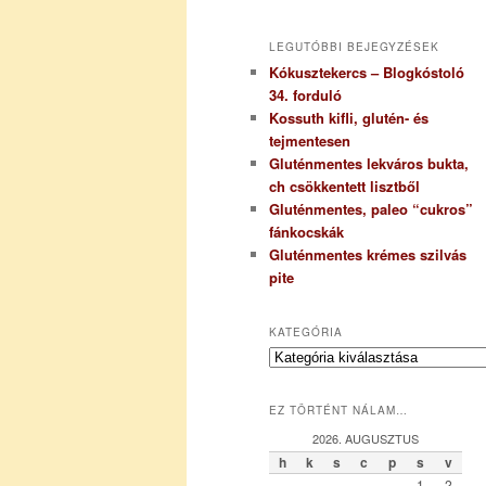
LEGUTÓBBI BEJEGYZÉSEK
Kókusztekercs – Blogkóstoló
34. forduló
Kossuth kifli, glutén- és
tejmentesen
Gluténmentes lekváros bukta,
ch csökkentett lisztből
Gluténmentes, paleo “cukros”
fánkocskák
Gluténmentes krémes szilvás
pite
KATEGÓRIA
K
a
t
EZ TÖRTÉNT NÁLAM…
e
g
2026. AUGUSZTUS
ó
h
k
s
c
p
s
v
r
1
2