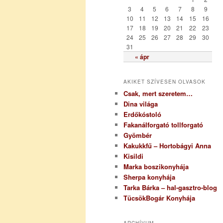
i
3
4
5
6
7
8
9
a
10
11
12
13
14
15
16
17
18
19
20
21
22
23
24
25
26
27
28
29
30
31
« ápr
AKIKET SZÍVESEN OLVASOK
Csak, mert szeretem…
Dina világa
Erdőkóstoló
Fakanálforgató tollforgató
Gyömbér
Kakukkfű – Hortobágyi Anna
Kisildi
Marka boszikonyhája
Sherpa konyhája
Tarka Bárka – hal-gasztro-blog
TücsökBogár Konyhája
ARCHÍVUM