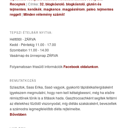
Receptek
|
Címke:
32. blogkóstoló
,
blogkóstoló
,
glutén és
tejmentes
,
kenőkék
,
magkence
,
magpástétom
,
paleo
,
tejmentes
reggeli
|
Minden vélemény számít!
TEPSZI ÉTELBÁR NYITVA:
Hétfőtől - ZÁRVA
Kedd - Péntekig 11.00 - 17.00
Szombaton 11.00 - 14.00
Vasárnap és ünnepnap ZÁRVA
Folyamatosan frissülő információk
Facebook oldalunkon
.
BEMUTATKOZÁS
Sziasztok, Sass Erika, Sasó vagyok, gyakorló táplálékallergiásként
igyekszem megmutatni, hogy nem kell kétségbeesni, még ha elsőre
rémisztőnek tűnik is a tiltások hada. Gasztrocoachként segítek feltárni
az ételekhez fűződő viszonyodat, míg diétás szakácsként, bevezetlek
a számodra legmegfelelőbb diéta rejtelmeibe.
Bővebben