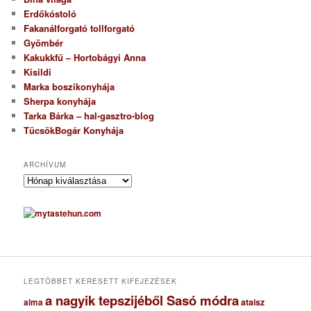
Erdőkóstoló
Fakanálforgató tollforgató
Gyömbér
Kakukkfű – Hortobágyi Anna
Kisildi
Marka boszikonyhája
Sherpa konyhája
Tarka Bárka – hal-gasztro-blog
TücsökBogár Konyhája
ARCHÍVUM
A
r
c
h
í
v
u
m
LEGTÖBBET KERESETT KIFEJEZÉSEK
a nagyik tepszijéből Sasó módra
ataisz
alma