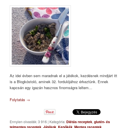
Az idei évben sem maradnak el a játékok, kezdésnek mindjárt itt
is a Blogkóstoló, aminek 32. fordulójához érkeztünk. Ennek
kapcsán egy igazán hasznos finomságra leltem…
Folytatás
→
Ennyien olvasták: 3 916
|
Kategória:
Diétás receptek
,
glutén- és
tejmentes receptek
,
Játékok
,
Kenőkék
,
Mentes receptek
,