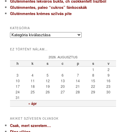
Gluténmentes lekváros bukta, ch csökkentett lisztből
Gluténmentes, paleo “cukros” fánkocskák
Gluténmentes krémes szilvás pite
KATEGÓRIA
K
a
t
EZ TÖRTÉNT NÁLAM…
e
g
2026. AUGUSZTUS
ó
h
k
s
c
p
s
v
r
1
2
i
3
4
5
6
7
8
9
a
10
11
12
13
14
15
16
17
18
19
20
21
22
23
24
25
26
27
28
29
30
31
« ápr
AKIKET SZÍVESEN OLVASOK
Csak, mert szeretem…
Dina világa