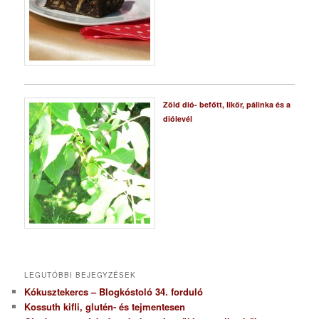
Zöld dió- befőtt, likőr, pálinka és a
diólevél
LEGUTÓBBI BEJEGYZÉSEK
Kókusztekercs – Blogkóstoló 34. forduló
Kossuth kifli, glutén- és tejmentesen