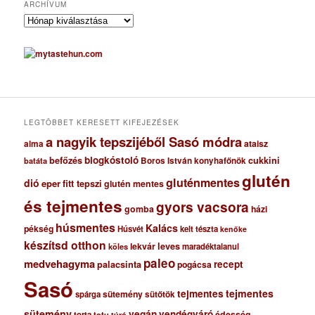
ARCHÍVUM
A
r
c
h
í
v
u
m
LEGTÖBBET KERESETT KIFEJEZÉSEK
a nagyik tepszijéből Sasó módra
ataisz
alma
blogkóstoló
befőzés
cukkini
Boros István konyhafőnök
batáta
glutén
gluténmentes
dió
eper
fitt tepszi
glutén mentes
és tejmentes
gyors vacsora
gomba
házi
húsmentes
Kalács
pékség
Húsvét
kelt tészta
kenőke
készítsd otthon
lekvár
leves
maradéktalanul
köles
paleo
medvehagyma
recept
palacsinta
pogácsa
Sasó
tejmentes
tejmentes
sütemény
spárga
sütőtök
sütemény
vegán
vendégváró
édesség
torta
totu
túró