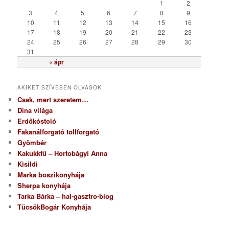
r
1
2
i
3
4
5
6
7
8
9
a
10
11
12
13
14
15
16
17
18
19
20
21
22
23
24
25
26
27
28
29
30
31
« ápr
AKIKET SZÍVESEN OLVASOK
Csak, mert szeretem…
Dina világa
Erdőkóstoló
Fakanálforgató tollforgató
Gyömbér
Kakukkfű – Hortobágyi Anna
Kisildi
Marka boszikonyhája
Sherpa konyhája
Tarka Bárka – hal-gasztro-blog
TücsökBogár Konyhája