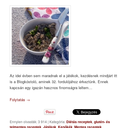
Az idei évben sem maradnak el a játékok, kezdésnek mindjárt itt
is a Blogkóstoló, aminek 32. fordulójához érkeztünk. Ennek
kapcsán egy igazán hasznos finomságra leltem…
Folytatás
→
Ennyien olvasták: 3 914
|
Kategória:
Diétás receptek
,
glutén- és
tejmentes receptek
,
Játékok
,
Kenőkék
,
Mentes receptek
,