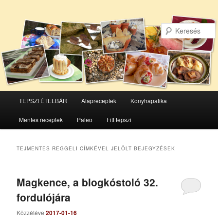
Főmenü
TEPSZI ÉTELBÁR
Alapreceptek
Konyhapatika
Tovább
Tovább
Mentes receptek
Paleo
Fitt tepszi
az
a
elsődleges
másodlagos
TEJMENTES REGGELI
CÍMKÉVEL JELÖLT BEJEGYZÉSEK
tartalomra
tartalomra
Magkence, a blogkóstoló 32.
fordulójára
Közzétéve
2017-01-16