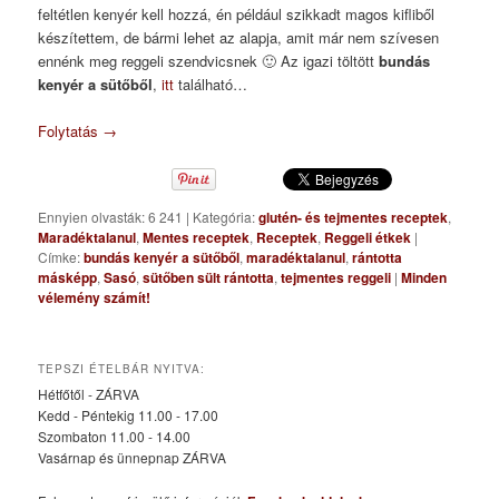
feltétlen kenyér kell hozzá, én például szikkadt magos kifliből
készítettem, de bármi lehet az alapja, amit már nem szívesen
ennénk meg reggeli szendvicsnek 🙂 Az igazi töltött
bundás
kenyér a sütőből
,
itt
található…
Folytatás
→
Ennyien olvasták: 6 241
|
Kategória:
glutén- és tejmentes receptek
,
Maradéktalanul
,
Mentes receptek
,
Receptek
,
Reggeli étkek
|
Címke:
bundás kenyér a sütőből
,
maradéktalanul
,
rántotta
másképp
,
Sasó
,
sütőben sült rántotta
,
tejmentes reggeli
|
Minden
vélemény számít!
TEPSZI ÉTELBÁR NYITVA:
Hétfőtől - ZÁRVA
Kedd - Péntekig 11.00 - 17.00
Szombaton 11.00 - 14.00
Vasárnap és ünnepnap ZÁRVA