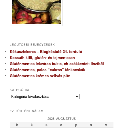
LEGUTÓBBI BEJEGYZÉSEK
Kókusztekercs – Blogkóstoló 34. forduló
Kossuth kifli, glutén- és tejmentesen
Gluténmentes lekváros bukta, ch csökkentett lisztből
Gluténmentes, paleo “cukros” fánkocskák
Gluténmentes krémes szilvás pite
KATEGÓRIA
K
a
t
EZ TÖRTÉNT NÁLAM…
e
g
2026. AUGUSZTUS
ó
h
k
s
c
p
s
v