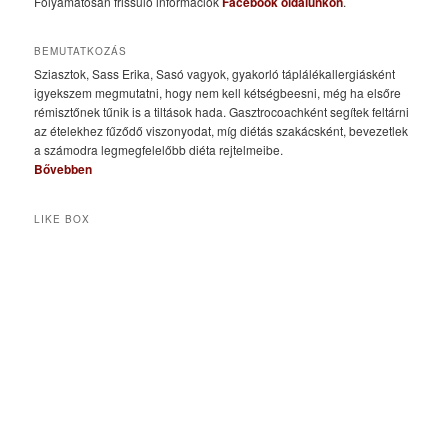
Folyamatosan frissülő információk
Facebook oldalunkon
.
BEMUTATKOZÁS
Sziasztok, Sass Erika, Sasó vagyok, gyakorló táplálékallergiásként
igyekszem megmutatni, hogy nem kell kétségbeesni, még ha elsőre
rémisztőnek tűnik is a tiltások hada. Gasztrocoachként segítek feltárni
az ételekhez fűződő viszonyodat, míg diétás szakácsként, bevezetlek
a számodra legmegfelelőbb diéta rejtelmeibe.
Bővebben
LIKE BOX