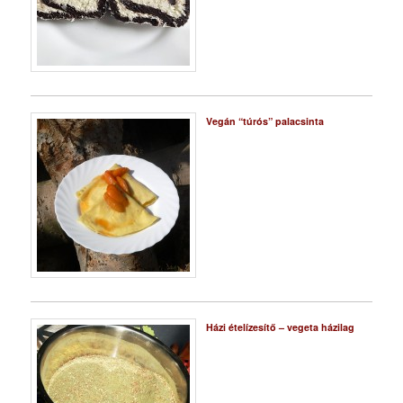
Vegán “túrós” palacsinta
Házi ételízesítő – vegeta házilag