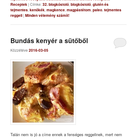
Receptek
|
Címke:
32. blogkóstoló
,
blogkóstoló
,
glutén és
tejmentes
,
kenőkék
,
magkence
,
magpástétom
,
paleo
,
tejmentes
reggeli
|
Minden vélemény számít!
Bundás kenyér a sütőből
Közzétéve
2016-03-05
Talán nem is jó a címe ennek a fenséges reggelinek, mert nem