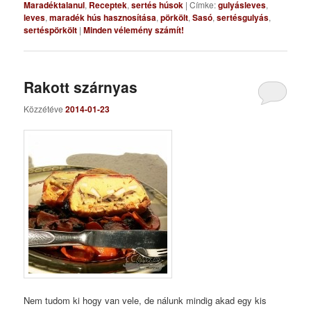
Maradéktalanul
,
Receptek
,
sertés húsok
|
Címke:
gulyásleves
,
leves
,
maradék hús hasznosítása
,
pörkölt
,
Sasó
,
sertésgulyás
,
sertéspörkölt
|
Minden vélemény számít!
Rakott szárnyas
Közzétéve
2014-01-23
Nem tudom ki hogy van vele, de nálunk mindig akad egy kis