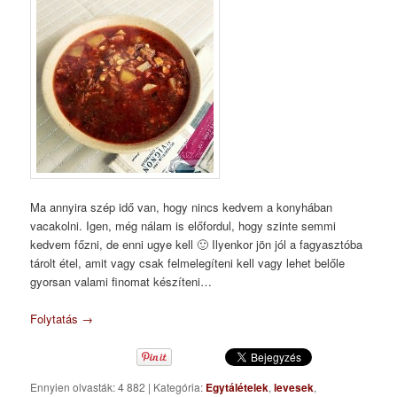
Ma annyira szép idő van, hogy nincs kedvem a konyhában
vacakolni. Igen, még nálam is előfordul, hogy szinte semmi
kedvem főzni, de enni ugye kell 🙂 Ilyenkor jön jól a fagyasztóba
tárolt étel, amit vagy csak felmelegíteni kell vagy lehet belőle
gyorsan valami finomat készíteni…
Folytatás
→
Ennyien olvasták: 4 882
|
Kategória:
Egytálételek
,
levesek
,