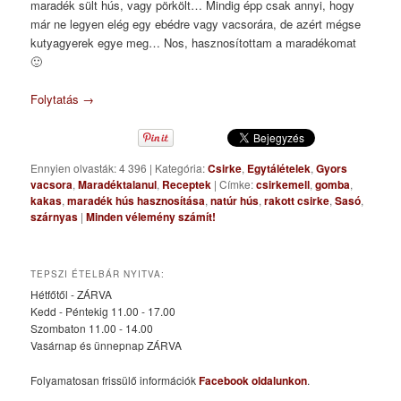
maradék sült hús, vagy pörkölt… Mindig épp csak annyi, hogy
már ne legyen elég egy ebédre vagy vacsorára, de azért mégse
kutyagyerek egye meg… Nos, hasznosítottam a maradékomat
🙂
Folytatás
→
Ennyien olvasták: 4 396
|
Kategória:
Csirke
,
Egytálételek
,
Gyors
vacsora
,
Maradéktalanul
,
Receptek
|
Címke:
csirkemell
,
gomba
,
kakas
,
maradék hús hasznosítása
,
natúr hús
,
rakott csirke
,
Sasó
,
szárnyas
|
Minden vélemény számít!
TEPSZI ÉTELBÁR NYITVA:
Hétfőtől - ZÁRVA
Kedd - Péntekig 11.00 - 17.00
Szombaton 11.00 - 14.00
Vasárnap és ünnepnap ZÁRVA
Folyamatosan frissülő információk
Facebook oldalunkon
.