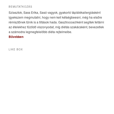
BEMUTATKOZÁS
Sziasztok, Sass Erika, Sasó vagyok, gyakorló táplálékallergiásként
igyekszem megmutatni, hogy nem kell kétségbeesni, még ha elsőre
rémisztőnek tűnik is a tiltások hada. Gasztrocoachként segítek feltárni
az ételekhez fűződő viszonyodat, míg diétás szakácsként, bevezetlek
a számodra legmegfelelőbb diéta rejtelmeibe.
Bővebben
LIKE BOX