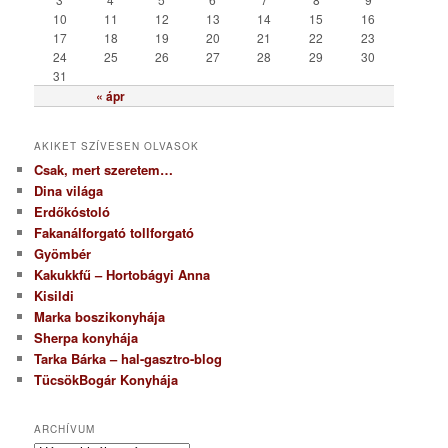
a
10
11
12
13
14
15
16
17
18
19
20
21
22
23
24
25
26
27
28
29
30
31
« ápr
AKIKET SZÍVESEN OLVASOK
Csak, mert szeretem…
Dina világa
Erdőkóstoló
Fakanálforgató tollforgató
Gyömbér
Kakukkfű – Hortobágyi Anna
Kisildi
Marka boszikonyhája
Sherpa konyhája
Tarka Bárka – hal-gasztro-blog
TücsökBogár Konyhája
ARCHÍVUM