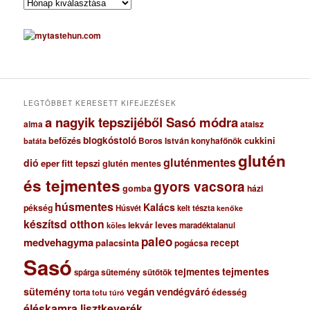
A
r
c
h
í
v
u
m
LEGTÖBBET KERESETT KIFEJEZÉSEK
a nagyik tepszijéből Sasó módra
ataisz
alma
blogkóstoló
befőzés
cukkini
Boros István konyhafőnök
batáta
glutén
gluténmentes
dió
eper
fitt tepszi
glutén mentes
és tejmentes
gyors vacsora
gomba
házi
húsmentes
Kalács
pékség
Húsvét
kelt tészta
kenőke
készítsd otthon
lekvár
leves
maradéktalanul
köles
paleo
medvehagyma
recept
palacsinta
pogácsa
Sasó
tejmentes
tejmentes
sütemény
spárga
sütőtök
sütemény
vegán
vendégváró
édesség
torta
totu
túró
éléskamra lisztkeverék