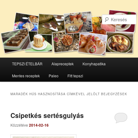
Főmenü
TEPSZI ÉTELBÁR
Alapreceptek
Konyhapatika
Tovább
Tovább
Mentes receptek
Paleo
Fitt tepszi
az
a
elsődleges
másodlagos
MARADÉK HÚS HASZNOSÍTÁSA
CÍMKÉVEL JELÖLT BEJEGYZÉSEK
tartalomra
tartalomra
Csipetkés sertésgulyás
Közzétéve
2014-02-16