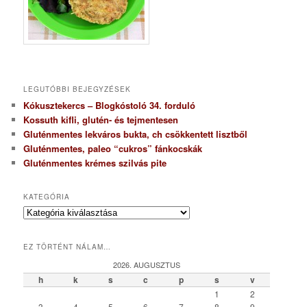
LEGUTÓBBI BEJEGYZÉSEK
Kókusztekercs – Blogkóstoló 34. forduló
Kossuth kifli, glutén- és tejmentesen
Gluténmentes lekváros bukta, ch csökkentett lisztből
Gluténmentes, paleo “cukros” fánkocskák
Gluténmentes krémes szilvás pite
KATEGÓRIA
K
a
t
EZ TÖRTÉNT NÁLAM…
e
g
2026. AUGUSZTUS
ó
h
k
s
c
p
s
v
r
1
2
i
3
4
5
6
7
8
9