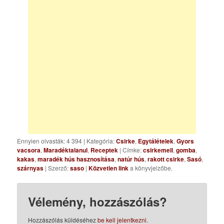
Ennyien olvasták: 4 394
|
Kategória:
Csirke
,
Egytálételek
,
Gyors
vacsora
,
Maradéktalanul
,
Receptek
| Címke:
csirkemell
,
gomba
,
kakas
,
maradék hús hasznosítása
,
natúr hús
,
rakott csirke
,
Sasó
,
szárnyas
| Szerző:
saso
|
Közvetlen link
a könyvjelzőbe.
Vélemény, hozzászólás?
Hozzászólás küldéséhez
be kell jelentkezni
.