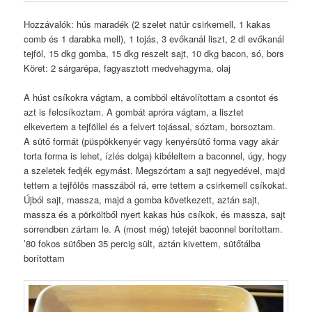
Hozzávalók: hús maradék (2 szelet natúr csirkemell, 1 kakas
comb és 1 darabka mell), 1 tojás, 3 evőkanál liszt, 2 dl evőkanál
tejföl, 15 dkg gomba, 15 dkg reszelt sajt, 10 dkg bacon, só, bors
Köret: 2 sárgarépa, fagyasztott medvehagyma, olaj
A húst csíkokra vágtam, a combból eltávolítottam a csontot és
azt is felcsíkoztam. A gombát apróra vágtam, a lisztet
elkevertem a tejföllel és a felvert tojással, sóztam, borsoztam.
A sütő formát (püspökkenyér vagy kenyérsütő forma vagy akár
torta forma is lehet, ízlés dolga) kibéleltem a baconnel, úgy, hogy
a szeletek fedjék egymást. Megszórtam a sajt negyedével, majd
tettem a tejfölös masszából rá, erre tettem a csirkemell csíkokat.
Újból sajt, massza, majd a gomba következett, aztán sajt,
massza és a pörköltből nyert kakas hús csíkok, és massza, sajt
sorrendben zártam le. A (most még) tetejét baconnel borítottam.
’80 fokos sütőben 35 percig sült, aztán kivettem, sütőtálba
borítottam