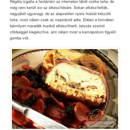
Régóta izgatta a fantáziám az interneten látott csirke torta, de
még nem került sor az elkészítésére. Sokan elkészítették,
nagyjából ugyanúgy, de az alapvetően nyers húsból készülő
torta, most nálam csak az inspirációt adta. Ebben a formában
bármilyen maradék husiból elkészíthető, tetszés szerinti
zöldséggel kiegészítve, ami nálam most a kamrapolcon figyelő
gomba volt.