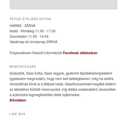
TEPSZI ÉTELBÁR NYITVA:
Hétfőtől - ZÁRVA
Kedd - Péntekig 11.00 - 17.00
Szombaton 11.00 - 14.00
Vasárnap és ünnepnap ZÁRVA
Folyamatosan frissülő információk
Facebook oldalunkon
.
BEMUTATKOZÁS
Sziasztok, Sass Erika, Sasó vagyok, gyakorló táplálékallergiásként
igyekszem megmutatni, hogy nem kell kétségbeesni, még ha elsőre
rémisztőnek tűnik is a tiltások hada. Gasztrocoachként segítek feltárni
az ételekhez fűződő viszonyodat, míg diétás szakácsként, bevezetlek
a számodra legmegfelelőbb diéta rejtelmeibe.
Bővebben
LIKE BOX