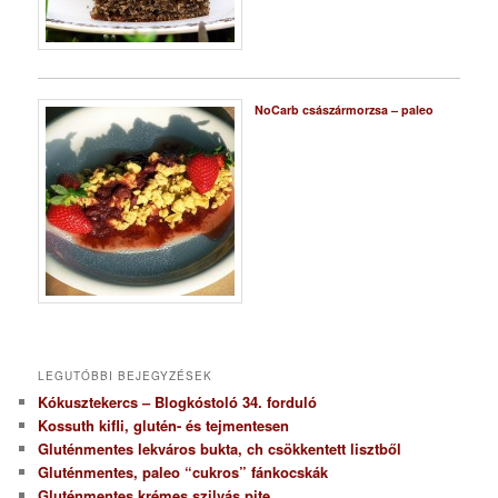
NoCarb császármorzsa – paleo
LEGUTÓBBI BEJEGYZÉSEK
Kókusztekercs – Blogkóstoló 34. forduló
Kossuth kifli, glutén- és tejmentesen
Gluténmentes lekváros bukta, ch csökkentett lisztből
Gluténmentes, paleo “cukros” fánkocskák
Gluténmentes krémes szilvás pite