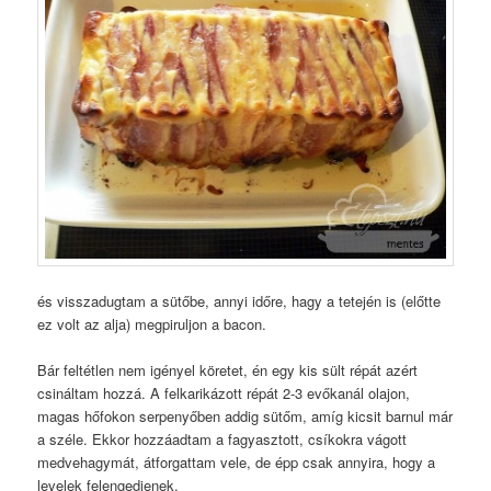
és visszadugtam a sütőbe, annyi időre, hagy a tetején is (előtte
ez volt az alja) megpiruljon a bacon.
Bár feltétlen nem igényel köretet, én egy kis sült répát azért
csináltam hozzá. A felkarikázott répát 2-3 evőkanál olajon,
magas hőfokon serpenyőben addig sütőm, amíg kicsit barnul már
a széle. Ekkor hozzáadtam a fagyasztott, csíkokra vágott
medvehagymát, átforgattam vele, de épp csak annyira, hogy a
levelek felengedjenek.