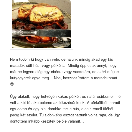
Nem tudom ki hogy van vele, de nálunk mindig akad egy kis
maradék sült hús, vagy pörkölt… Mindig épp csak annyi, hogy
már ne legyen elég egy ebédre vagy vacsorára, de azért mégse
kutyagyerek egye meg… Nos, hasznosítottam a maradékomat
🙂
Úgy alakult, hogy hétvégén kakas pörkölt és natúr csirkemell filé
volt a két fő alkotóeleme az étkezésünknek. A pörköltből maradt
egy comb és egy pici darabka melle hús, a csirkemell filéből
pedig két szelet. Tulajdonképp osztozhattunk volna rajta, de úgy
döntöttem inkább készítek belőle valamit…