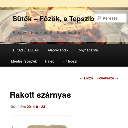
Sütök – Főzök, a Tepsziből
A nagyik tepszijéből – Sasó módra
Főmenü
TEPSZI ÉTELBÁR
Alapreceptek
Konyhapatika
Tovább
Tovább
Mentes receptek
Paleo
Fitt tepszi
az
a
elsődleges
másodlagos
Bejegyzés
←
Előző
Következő
→
navigáció
tartalomra
tartalomra
Rakott szárnyas
Közzétéve
2014-01-23