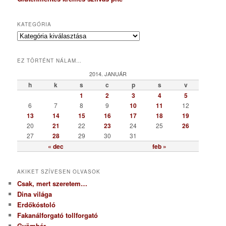
KATEGÓRIA
K
a
t
EZ TÖRTÉNT NÁLAM…
e
g
2014. JANUÁR
ó
h
k
s
c
p
s
v
r
1
2
3
4
5
i
6
7
8
9
10
11
12
a
13
14
15
16
17
18
19
20
21
22
23
24
25
26
27
28
29
30
31
« dec
feb »
AKIKET SZÍVESEN OLVASOK
Csak, mert szeretem…
Dina világa
Erdőkóstoló
Fakanálforgató tollforgató
Gyömbér