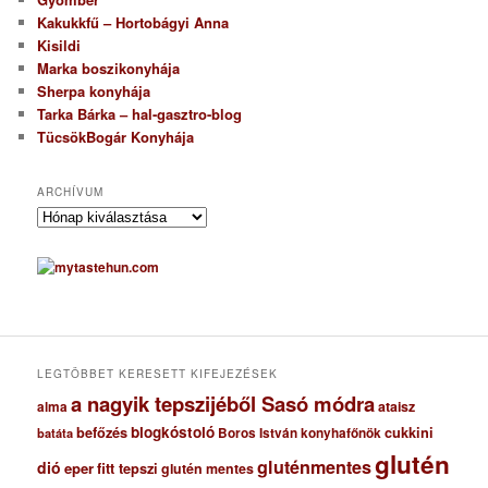
Kakukkfű – Hortobágyi Anna
Kisildi
Marka boszikonyhája
Sherpa konyhája
Tarka Bárka – hal-gasztro-blog
TücsökBogár Konyhája
ARCHÍVUM
A
r
c
h
í
v
u
m
LEGTÖBBET KERESETT KIFEJEZÉSEK
a nagyik tepszijéből Sasó módra
ataisz
alma
blogkóstoló
befőzés
cukkini
Boros István konyhafőnök
batáta
glutén
gluténmentes
dió
eper
fitt tepszi
glutén mentes