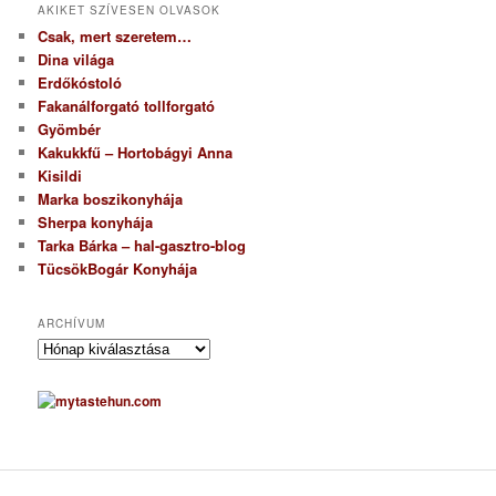
AKIKET SZÍVESEN OLVASOK
Csak, mert szeretem…
Dina világa
Erdőkóstoló
Fakanálforgató tollforgató
Gyömbér
Kakukkfű – Hortobágyi Anna
Kisildi
Marka boszikonyhája
Sherpa konyhája
Tarka Bárka – hal-gasztro-blog
TücsökBogár Konyhája
ARCHÍVUM
A
r
c
h
í
v
u
m