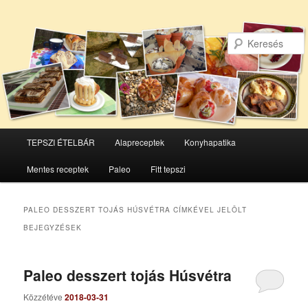
Főmenü
TEPSZI ÉTELBÁR
Alapreceptek
Konyhapatika
Tovább
Tovább
Mentes receptek
Paleo
Fitt tepszi
az
a
elsődleges
másodlagos
PALEO DESSZERT TOJÁS HÚSVÉTRA
CÍMKÉVEL JELÖLT
BEJEGYZÉSEK
tartalomra
tartalomra
Paleo desszert tojás Húsvétra
Közzétéve
2018-03-31