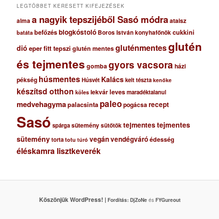
LEGTÖBBET KERESETT KIFEJEZÉSEK
a nagyik tepszijéből Sasó módra
ataisz
alma
blogkóstoló
befőzés
cukkini
Boros István konyhafőnök
batáta
glutén
gluténmentes
dió
eper
fitt tepszi
glutén mentes
és tejmentes
gyors vacsora
gomba
házi
húsmentes
Kalács
pékség
Húsvét
kelt tészta
kenőke
készítsd otthon
lekvár
leves
maradéktalanul
köles
paleo
medvehagyma
recept
palacsinta
pogácsa
Sasó
tejmentes
tejmentes
sütemény
spárga
sütőtök
sütemény
vegán
vendégváró
édesség
torta
totu
túró
éléskamra lisztkeverék
Köszönjük WordPress! |
Fordítás:
DjZoNe
és
FYGureout