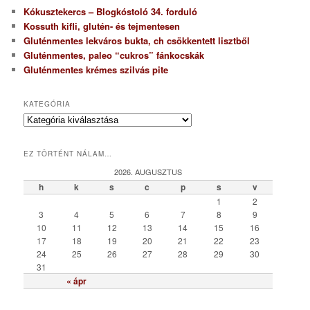
Kókusztekercs – Blogkóstoló 34. forduló
Kossuth kifli, glutén- és tejmentesen
Gluténmentes lekváros bukta, ch csökkentett lisztből
Gluténmentes, paleo “cukros” fánkocskák
Gluténmentes krémes szilvás pite
KATEGÓRIA
K
a
t
EZ TÖRTÉNT NÁLAM…
e
g
2026. AUGUSZTUS
ó
h
k
s
c
p
s
v
r
1
2
i
3
4
5
6
7
8
9
a
10
11
12
13
14
15
16
17
18
19
20
21
22
23
24
25
26
27
28
29
30
31
« ápr