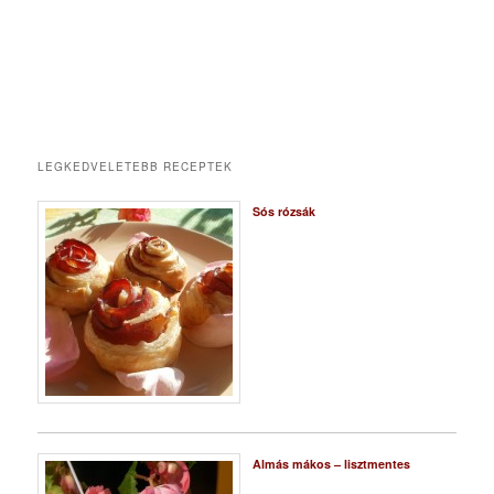
LEGKEDVELETEBB RECEPTEK
Sós rózsák
Almás mákos – lisztmentes