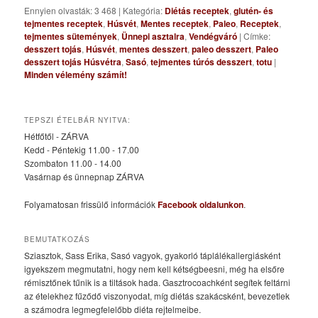
Ennyien olvasták: 3 468
|
Kategória:
Diétás receptek
,
glutén- és
tejmentes receptek
,
Húsvét
,
Mentes receptek
,
Paleo
,
Receptek
,
tejmentes sütemények
,
Ünnepi asztalra
,
Vendégváró
|
Címke:
desszert tojás
,
Húsvét
,
mentes desszert
,
paleo desszert
,
Paleo
desszert tojás Húsvétra
,
Sasó
,
tejmentes túrós desszert
,
totu
|
Minden vélemény számít!
TEPSZI ÉTELBÁR NYITVA:
Hétfőtől - ZÁRVA
Kedd - Péntekig 11.00 - 17.00
Szombaton 11.00 - 14.00
Vasárnap és ünnepnap ZÁRVA
Folyamatosan frissülő információk
Facebook oldalunkon
.
BEMUTATKOZÁS
Sziasztok, Sass Erika, Sasó vagyok, gyakorló táplálékallergiásként
igyekszem megmutatni, hogy nem kell kétségbeesni, még ha elsőre
rémisztőnek tűnik is a tiltások hada. Gasztrocoachként segítek feltárni
az ételekhez fűződő viszonyodat, míg diétás szakácsként, bevezetlek
a számodra legmegfelelőbb diéta rejtelmeibe.