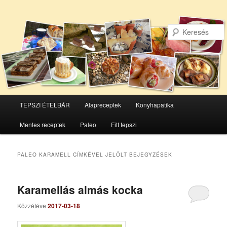
Főmenü
TEPSZI ÉTELBÁR
Alapreceptek
Konyhapatika
Tovább
Tovább
Mentes receptek
Paleo
Fitt tepszi
az
a
elsődleges
másodlagos
PALEO KARAMELL
CÍMKÉVEL JELÖLT BEJEGYZÉSEK
tartalomra
tartalomra
Karamellás almás kocka
Közzétéve
2017-03-18