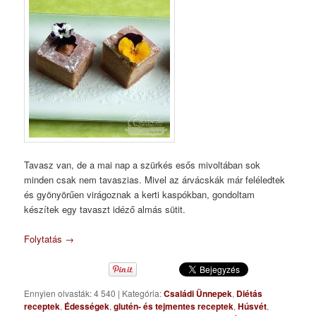
Tavasz van, de a mai nap a szürkés esős mivoltában sok
minden csak nem tavaszias. Mivel az árvácskák már feléledtek
és gyönyörűen virágoznak a kerti kaspókban, gondoltam
készítek egy tavaszt idéző almás sütit.
Folytatás
→
Ennyien olvasták: 4 540
|
Kategória:
Családi Ünnepek
,
Diétás
receptek
,
Édességek
,
glutén- és tejmentes receptek
,
Húsvét
,