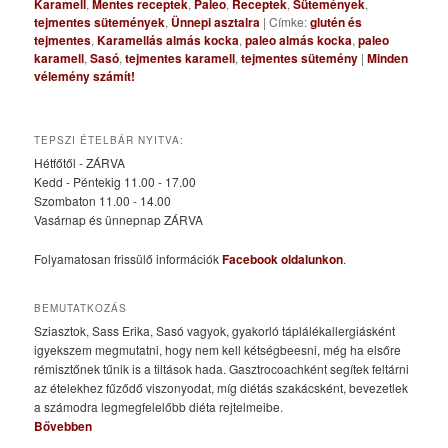
Karamell
,
Mentes receptek
,
Paleo
,
Receptek
,
Sütemények
,
tejmentes sütemények
,
Ünnepi asztalra
|
Címke:
glutén és
tejmentes
,
Karamellás almás kocka
,
paleo almás kocka
,
paleo
karamell
,
Sasó
,
tejmentes karamell
,
tejmentes sütemény
|
Minden
vélemény számít!
TEPSZI ÉTELBÁR NYITVA:
Hétfőtől - ZÁRVA
Kedd - Péntekig 11.00 - 17.00
Szombaton 11.00 - 14.00
Vasárnap és ünnepnap ZÁRVA
Folyamatosan frissülő információk
Facebook oldalunkon
.
BEMUTATKOZÁS
Sziasztok, Sass Erika, Sasó vagyok, gyakorló táplálékallergiásként
igyekszem megmutatni, hogy nem kell kétségbeesni, még ha elsőre
rémisztőnek tűnik is a tiltások hada. Gasztrocoachként segítek feltárni
az ételekhez fűződő viszonyodat, míg diétás szakácsként, bevezetlek
a számodra legmegfelelőbb diéta rejtelmeibe.
Bővebben