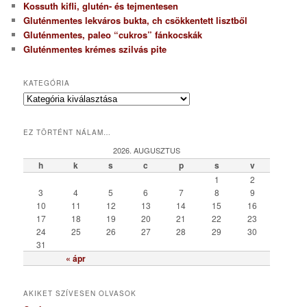
Kossuth kifli, glutén- és tejmentesen
Gluténmentes lekváros bukta, ch csökkentett lisztből
Gluténmentes, paleo “cukros” fánkocskák
Gluténmentes krémes szilvás pite
KATEGÓRIA
K
a
t
EZ TÖRTÉNT NÁLAM…
e
g
2026. AUGUSZTUS
ó
h
k
s
c
p
s
v
r
1
2
i
3
4
5
6
7
8
9
a
10
11
12
13
14
15
16
17
18
19
20
21
22
23
24
25
26
27
28
29
30
31
« ápr
AKIKET SZÍVESEN OLVASOK