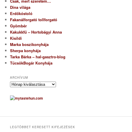
Csak, mert szeretem…
Dina világa
Erdőkóstoló
Fakanálforgató tollforgató
Gyömbér
Kakukkfű – Hortobágyi Anna
Kisildi
Marka boszikonyhája
Sherpa konyhája
Tarka Bárka – hal-gasztro-blog
TücsökBogár Konyhája
ARCHÍVUM
A
r
c
h
í
v
u
m
LEGTÖBBET KERESETT KIFEJEZÉSEK