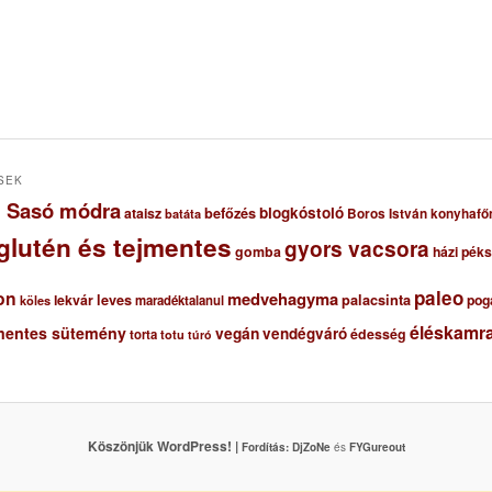
SEK
ől Sasó módra
blogkóstoló
ataisz
befőzés
Boros István konyhafő
batáta
glutén és tejmentes
gyors vacsora
gomba
házi pék
paleo
on
medvehagyma
lekvár
leves
palacsinta
pog
maradéktalanul
köles
éléskamra
mentes sütemény
vegán
vendégváró
édesség
torta
totu
túró
Köszönjük WordPress! |
Fordítás:
DjZoNe
és
FYGureout