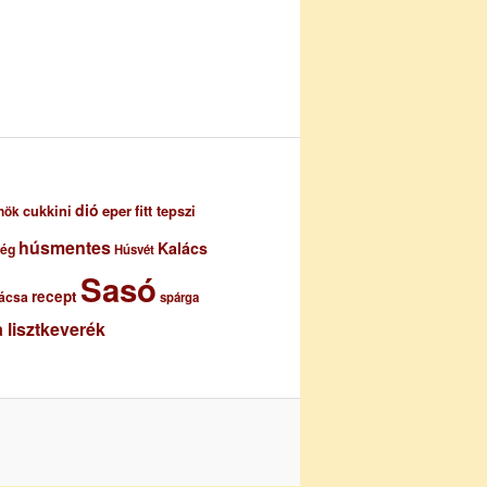
dió
eper
cukkini
fitt tepszi
nök
húsmentes
Kalács
ség
Húsvét
Sasó
recept
ácsa
spárga
 lisztkeverék