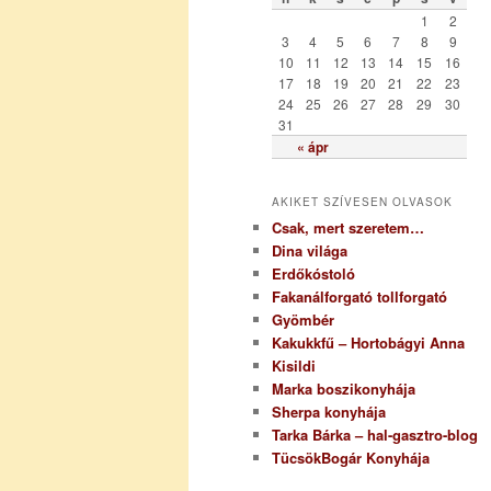
r
1
2
i
3
4
5
6
7
8
9
a
10
11
12
13
14
15
16
17
18
19
20
21
22
23
24
25
26
27
28
29
30
31
« ápr
AKIKET SZÍVESEN OLVASOK
Csak, mert szeretem…
Dina világa
Erdőkóstoló
Fakanálforgató tollforgató
Gyömbér
Kakukkfű – Hortobágyi Anna
Kisildi
Marka boszikonyhája
Sherpa konyhája
Tarka Bárka – hal-gasztro-blog
TücsökBogár Konyhája