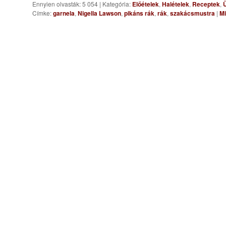
Ennyien olvasták: 5 054
|
Kategória:
Előételek
,
Halételek
,
Receptek
,
Ü
Címke:
garnela
,
Nigella Lawson
,
pikáns rák
,
rák
,
szakácsmustra
|
Mi