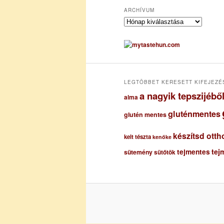
ARCHÍVUM
A
r
c
h
í
v
u
LEGTÖBBET KERESETT KIFEJEZÉ
m
a nagyik tepszijéb
alma
gluténmentes
glutén mentes
készítsd otth
kelt tészta
kenőke
tejmentes
tej
sütemény
sütőtök