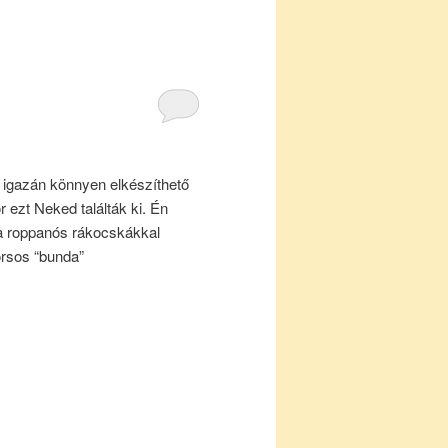
 igazán könnyen elkészíthető
r ezt Neked találták ki. Én
a roppanós rákocskákkal
orsos “bunda”