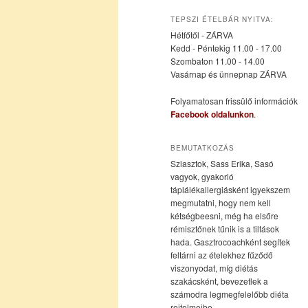
az
a
TEPSZI ÉTELBÁR NYITVA:
Hétfőtől - ZÁRVA
elsődleges
másodlagos
Kedd - Péntekig 11.00 - 17.00
Szombaton 11.00 - 14.00
Vasárnap és ünnepnap ZÁRVA
tartalomra
tartalomra
Folyamatosan frissülő információk
Facebook oldalunkon
.
BEMUTATKOZÁS
Sziasztok, Sass Erika, Sasó
vagyok, gyakorló
táplálékallergiásként igyekszem
megmutatni, hogy nem kell
kétségbeesni, még ha elsőre
rémisztőnek tűnik is a tiltások
hada. Gasztrocoachként segítek
feltárni az ételekhez fűződő
viszonyodat, míg diétás
szakácsként, bevezetlek a
számodra legmegfelelőbb diéta
rejtelmeibe.