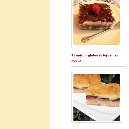
Tiramisu – glutén és tejmentes
recept