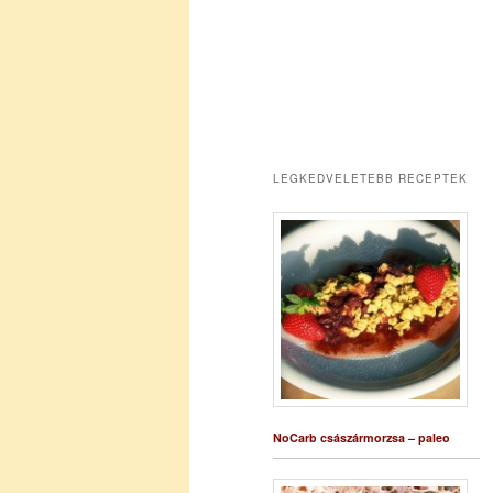
LEGKEDVELETEBB RECEPTEK
NoCarb császármorzsa – paleo