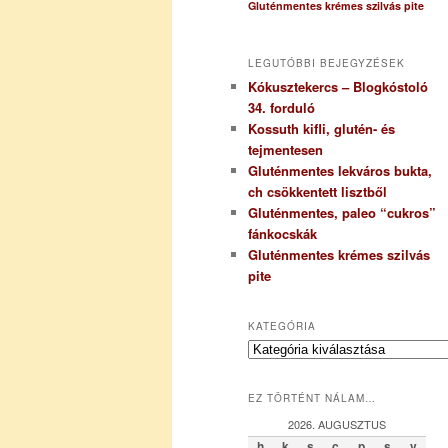
Gluténmentes krémes szilvás pite
LEGUTÓBBI BEJEGYZÉSEK
Kókusztekercs – Blogkóstoló
34. forduló
Kossuth kifli, glutén- és
tejmentesen
Gluténmentes lekváros bukta,
ch csökkentett lisztből
Gluténmentes, paleo “cukros”
fánkocskák
Gluténmentes krémes szilvás
pite
KATEGÓRIA
K
a
t
EZ TÖRTÉNT NÁLAM…
e
g
2026. AUGUSZTUS
ó
h
k
s
c
p
s
v