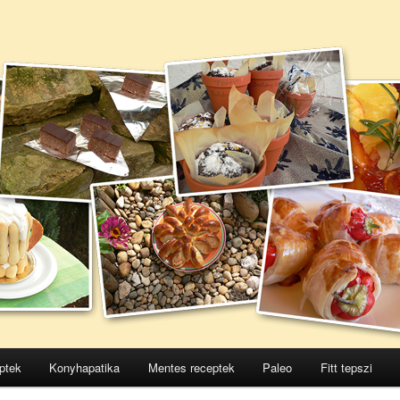
ptek
Konyhapatika
Mentes receptek
Paleo
Fitt tepszi