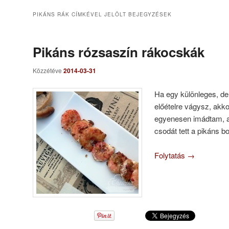
PIKÁNS RÁK
CÍMKÉVEL JELÖLT BEJEGYZÉSEK
Pikáns rózsaszín rákocskák
Közzétéve
2014-03-31
Ha egy különleges, de
előételre vágysz, akko
egyenesen imádtam, 
csodát tett a pikáns b
Folytatás
→