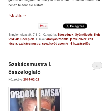
nehéz feladat elé állított.
Folytatás
→
Ennyien olvasták: 7 412
|
Kategória:
Édességek
,
Gyümölcsös
,
Kelt
tészták
,
Receptek
|
Címke:
áfonyás zsemle
,
jamie oliver
,
kelt
tészta
,
szakácsmustra
,
szexi svéd zsemle
|
4
hozzászólás
Szakácsmustra I.
2
összefoglaló
Közzétéve
2014-02-02