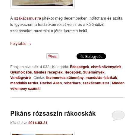
A
szakácsmustra
játékot még decemberben indítottam és azóta
is igyekszem a fordulókon részt venni és a különböző
szakácsokat mustrálni a játék keretein belül.
Folytatás
→
Ennyien olvasták: 4 032
|
Kategória:
Édességek
,
ehető növényeink
,
Gyümölcsös
,
Mentes receptek
,
Receptek
,
Sütemények
,
Vendégváró
|
Címke:
lisztmentes sütemény
,
mandulás falatkák
,
mandulás tartlet
,
Rachel Allen
,
rebarbara
,
szakácsmustra
|
Minden
vélemény számít!
Pikáns rózsaszín rákocskák
Közzétéve
2014-03-31