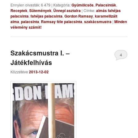
Ennyien olvasták: 6 479
|
Kategória:
Gyümölcsös
,
Palacsinták
,
Receptek
,
Sütemények
,
Ünnepi asztalra
|
Címke:
almás fahéjas
palacsinta
,
fahéjas palacsinta
,
Gordon Ramsay
,
karamellizált
alma
,
palacsinta
,
Ramsay féle palacsinta
,
szakácsmustra
|
Minden
vélemény számít!
Szakácsmustra I. –
4
Játékfelhívás
Közzétéve
2013-12-02