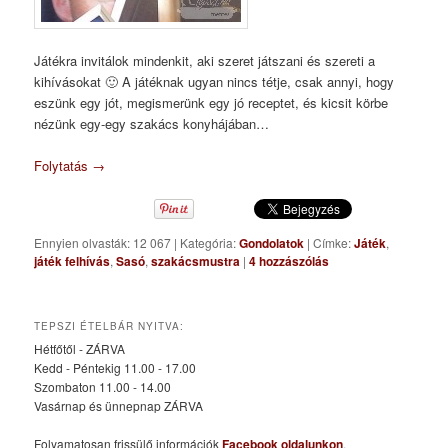
Játékra invitálok mindenkit, aki szeret játszani és szereti a
kihívásokat 🙂 A játéknak ugyan nincs tétje, csak annyi, hogy
eszünk egy jót, megismerünk egy jó receptet, és kicsit körbe
nézünk egy-egy szakács konyhájában…
Folytatás
→
Ennyien olvasták: 12 067
|
Kategória:
Gondolatok
|
Címke:
Játék
,
játék felhívás
,
Sasó
,
szakácsmustra
|
4
hozzászólás
TEPSZI ÉTELBÁR NYITVA:
Hétfőtől - ZÁRVA
Kedd - Péntekig 11.00 - 17.00
Szombaton 11.00 - 14.00
Vasárnap és ünnepnap ZÁRVA
Folyamatosan frissülő információk
Facebook oldalunkon
.