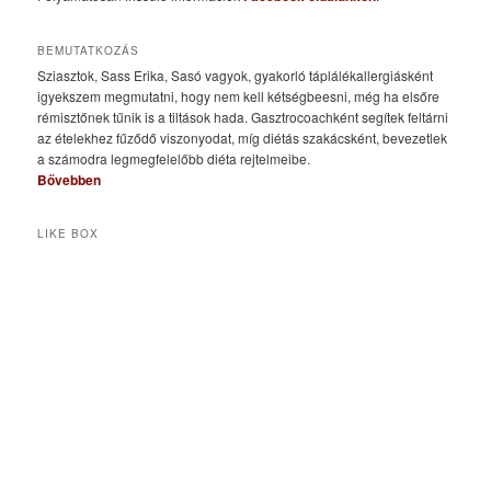
BEMUTATKOZÁS
Sziasztok, Sass Erika, Sasó vagyok, gyakorló táplálékallergiásként
igyekszem megmutatni, hogy nem kell kétségbeesni, még ha elsőre
rémisztőnek tűnik is a tiltások hada. Gasztrocoachként segítek feltárni
az ételekhez fűződő viszonyodat, míg diétás szakácsként, bevezetlek
a számodra legmegfelelőbb diéta rejtelmeibe.
Bővebben
LIKE BOX