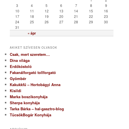
i
3
4
5
6
7
8
9
a
10
11
12
13
14
15
16
17
18
19
20
21
22
23
24
25
26
27
28
29
30
31
« ápr
AKIKET SZÍVESEN OLVASOK
Csak, mert szeretem…
Dina világa
Erdőkóstoló
Fakanálforgató tollforgató
Gyömbér
Kakukkfű – Hortobágyi Anna
Kisildi
Marka boszikonyhája
Sherpa konyhája
Tarka Bárka – hal-gasztro-blog
TücsökBogár Konyhája