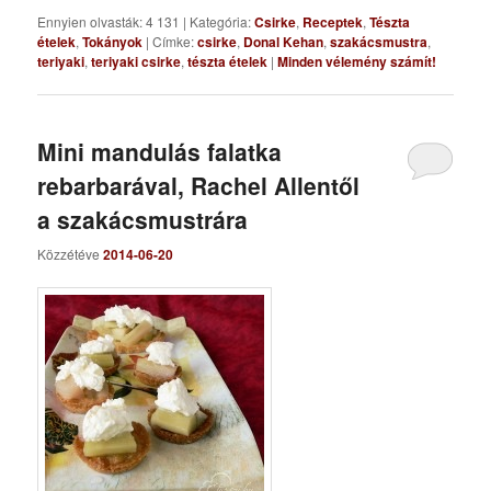
Ennyien olvasták: 4 131
|
Kategória:
Csirke
,
Receptek
,
Tészta
ételek
,
Tokányok
|
Címke:
csirke
,
Donal Kehan
,
szakácsmustra
,
teriyaki
,
teriyaki csirke
,
tészta ételek
|
Minden vélemény számít!
Mini mandulás falatka
rebarbarával, Rachel Allentől
a szakácsmustrára
Közzétéve
2014-06-20