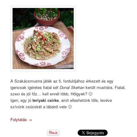
A Szakácsmustra játék az 5. fordulójához érkezett és egy
igencsak ígéretes fiatal séf
Donal Skehan
került mustrára. Fiatal,
szexi és jól főz… kell ennél több, Hölgyek? 🙂
Igen, egy jó
teriyaki csirke
, amit elleshetünk tőle, levéve
szívünk csücskét a lábáról vele 🙂
Folytatás
→