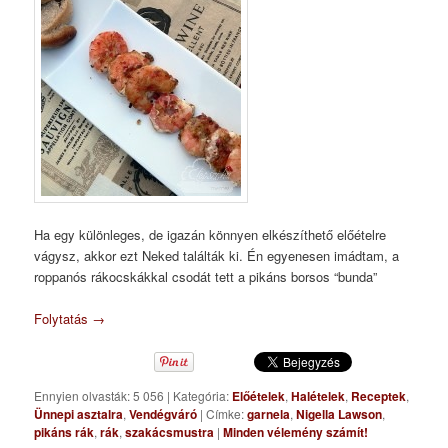
Ha egy különleges, de igazán könnyen elkészíthető előételre
vágysz, akkor ezt Neked találták ki. Én egyenesen imádtam, a
roppanós rákocskákkal csodát tett a pikáns borsos “bunda”
Folytatás
→
Ennyien olvasták: 5 056
|
Kategória:
Előételek
,
Halételek
,
Receptek
,
Ünnepi asztalra
,
Vendégváró
|
Címke:
garnela
,
Nigella Lawson
,
pikáns rák
,
rák
,
szakácsmustra
|
Minden vélemény számít!