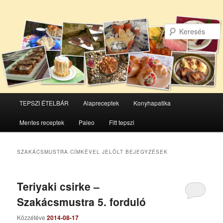
Főmenü
TEPSZI ÉTELBÁR
Alapreceptek
Konyhapatika
Tovább
Tovább
Mentes receptek
Paleo
Fitt tepszi
az
a
elsődleges
másodlagos
SZAKÁCSMUSTRA
CÍMKÉVEL JELÖLT BEJEGYZÉSEK
tartalomra
tartalomra
Teriyaki csirke –
Szakácsmustra 5. forduló
Közzétéve
2014-08-17