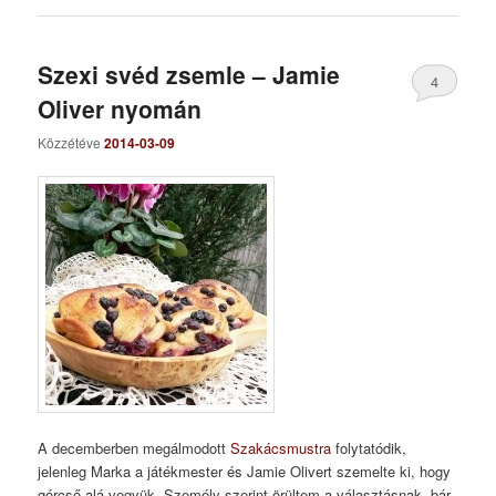
Szexi svéd zsemle – Jamie
4
Oliver nyomán
Közzétéve
2014-03-09
A decemberben megálmodott
Szakácsmustra
folytatódik,
jelenleg Marka a játékmester és Jamie Olivert szemelte ki, hogy
górcső alá vegyük. Személy szerint örültem a választásnak, bár