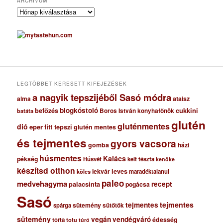
ARCHÍVUM
A
r
c
h
í
v
u
m
LEGTÖBBET KERESETT KIFEJEZÉSEK
a nagyik tepszijéből Sasó módra
ataisz
alma
blogkóstoló
befőzés
cukkini
Boros István konyhafőnök
batáta
glutén
gluténmentes
dió
eper
fitt tepszi
glutén mentes
és tejmentes
gyors vacsora
gomba
házi
húsmentes
Kalács
pékség
Húsvét
kelt tészta
kenőke
készítsd otthon
lekvár
leves
maradéktalanul
köles
paleo
medvehagyma
recept
palacsinta
pogácsa
Sasó
tejmentes
tejmentes
sütemény
spárga
sütőtök
sütemény
vegán
vendégváró
édesség
torta
totu
túró