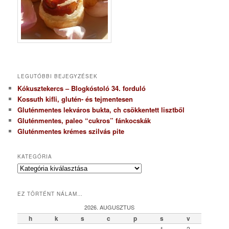
LEGUTÓBBI BEJEGYZÉSEK
Kókusztekercs – Blogkóstoló 34. forduló
Kossuth kifli, glutén- és tejmentesen
Gluténmentes lekváros bukta, ch csökkentett lisztből
Gluténmentes, paleo “cukros” fánkocskák
Gluténmentes krémes szilvás pite
KATEGÓRIA
K
a
t
EZ TÖRTÉNT NÁLAM…
e
g
2026. AUGUSZTUS
ó
h
k
s
c
p
s
v
r
1
2