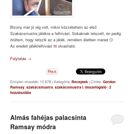
Bizony már jó rég volt, mikor közzétettem az első
Szakácsmustra játékra a felhívást. Sokaknak tetszett, én pedig
örültem, hogy tetszik ez a játék, remélem életben marad 🙂
Az eredeti játékfelhívást
itt
olvasható.
Folytatás
→
Ennyien olvasták: 13 878
|
Kategória:
Receptek
|
Címke:
Gordon
Ramsay
,
szakácsmustra
,
szakácsmustra I. összefoglaló
|
2
hozzászólás
Almás fahéjas palacsinta
Ramsay módra