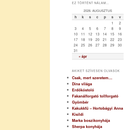
EZ TÖRTÉNT NÁLAM…
e
g
2026. AUGUSZTUS
ó
h
k
s
c
p
s
v
r
1
2
i
3
4
5
6
7
8
9
a
10
11
12
13
14
15
16
17
18
19
20
21
22
23
24
25
26
27
28
29
30
31
« ápr
AKIKET SZÍVESEN OLVASOK
Csak, mert szeretem…
Dina világa
Erdőkóstoló
Fakanálforgató tollforgató
Gyömbér
Kakukkfű – Hortobágyi Anna
Kisildi
Marka boszikonyhája
Sherpa konyhája