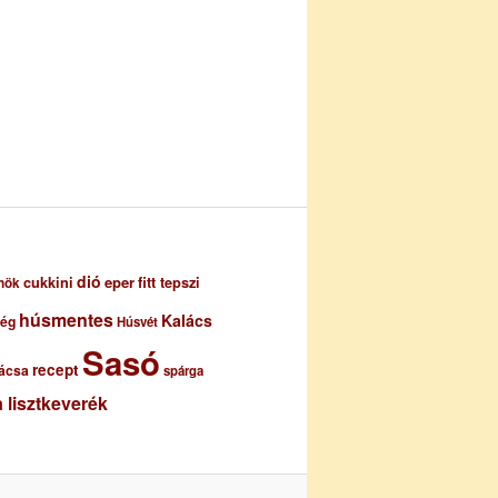
dió
eper
cukkini
fitt tepszi
nök
húsmentes
Kalács
ség
Húsvét
Sasó
recept
ácsa
spárga
 lisztkeverék