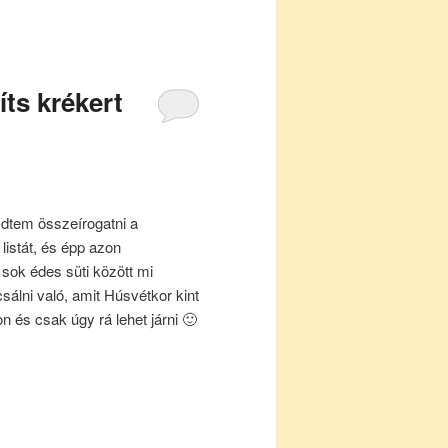
ts krékert
dtem összeírogatni a
listát, és épp azon
sok édes süti között mi
sálni való, amit Húsvétkor kint
on és csak úgy rá lehet járni 🙂