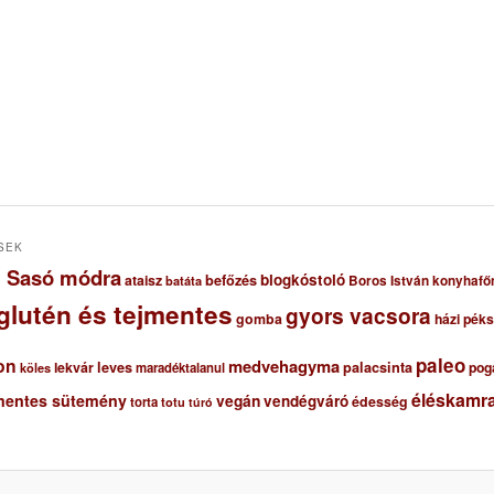
SEK
ől Sasó módra
blogkóstoló
ataisz
befőzés
Boros István konyhafő
batáta
glutén és tejmentes
gyors vacsora
gomba
házi pék
paleo
on
medvehagyma
lekvár
leves
palacsinta
pog
maradéktalanul
köles
éléskamra
mentes sütemény
vegán
vendégváró
édesség
torta
totu
túró