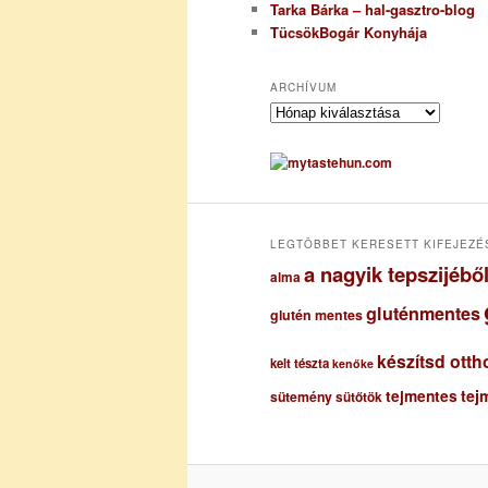
Tarka Bárka – hal-gasztro-blog
TücsökBogár Konyhája
ARCHÍVUM
A
r
c
h
í
v
u
LEGTÖBBET KERESETT KIFEJEZÉ
m
a nagyik tepszijéb
alma
gluténmentes
glutén mentes
készítsd otth
kelt tészta
kenőke
tejmentes
tej
sütemény
sütőtök