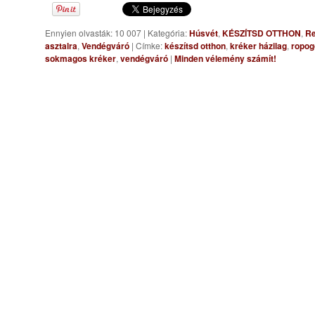
Ennyien olvasták: 10 007
|
Kategória:
Húsvét
,
KÉSZÍTSD OTTHON
,
Re
asztalra
,
Vendégváró
|
Címke:
készítsd otthon
,
kréker házilag
,
ropog
sokmagos kréker
,
vendégváró
|
Minden vélemény számít!