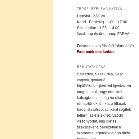
az
a
TEPSZI ÉTELBÁR NYITVA:
Hétfőtől - ZÁRVA
elsődleges
másodlagos
Kedd - Péntekig 11.00 - 17.00
Szombaton 11.00 - 14.00
Vasárnap és ünnepnap ZÁRVA
tartalomra
tartalomra
Folyamatosan frissülő információk
Facebook oldalunkon
.
BEMUTATKOZÁS
Sziasztok, Sass Erika, Sasó
vagyok, gyakorló
táplálékallergiásként igyekszem
megmutatni, hogy nem kell
kétségbeesni, még ha elsőre
rémisztőnek tűnik is a tiltások
hada. Gasztrocoachként segítek
feltárni az ételekhez fűződő
viszonyodat, míg diétás
szakácsként, bevezetlek a
számodra legmegfelelőbb diéta
rejtelmeibe.