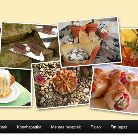
ptek
Konyhapatika
Mentes receptek
Paleo
Fitt tepszi