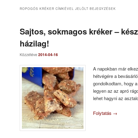
ROPOGÓS KRÉKER
CÍMKÉVEL JELÖLT BEJEGYZÉSEK
Sajtos, sokmagos kréker – készí
házilag!
Közzétéve
2014-04-16
A napokban már elkez
hétvégére a bevásárló 
gondolkodtam, hogy a 
legyen az az apró rágc
lehet hagyni az asztal
Folytatás
→