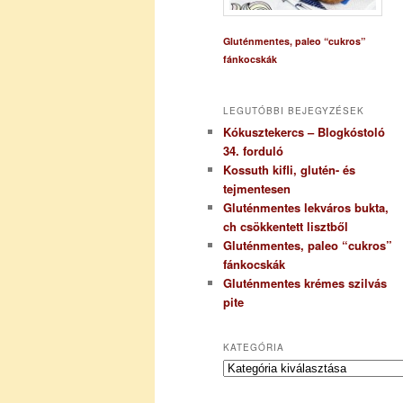
Gluténmentes, paleo “cukros”
fánkocskák
LEGUTÓBBI BEJEGYZÉSEK
Kókusztekercs – Blogkóstoló
34. forduló
Kossuth kifli, glutén- és
tejmentesen
Gluténmentes lekváros bukta,
ch csökkentett lisztből
Gluténmentes, paleo “cukros”
fánkocskák
Gluténmentes krémes szilvás
pite
KATEGÓRIA
K
a
t