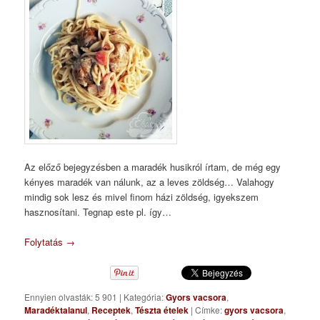
Az előző bejegyzésben a maradék husikról írtam, de még egy
kényes maradék van nálunk, az a leves zöldség… Valahogy
mindig sok lesz és mivel finom házi zöldség, igyekszem
hasznosítani. Tegnap este pl. így…
Folytatás
→
Ennyien olvasták: 5 901
|
Kategória:
Gyors vacsora
,
Maradéktalanul
,
Receptek
,
Tészta ételek
|
Címke:
gyors vacsora
,