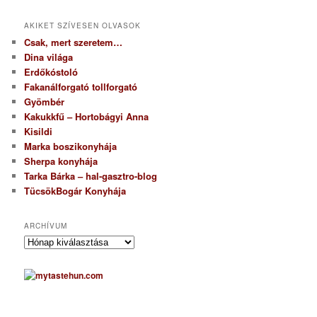
AKIKET SZÍVESEN OLVASOK
Csak, mert szeretem…
Dina világa
Erdőkóstoló
Fakanálforgató tollforgató
Gyömbér
Kakukkfű – Hortobágyi Anna
Kisildi
Marka boszikonyhája
Sherpa konyhája
Tarka Bárka – hal-gasztro-blog
TücsökBogár Konyhája
ARCHÍVUM
A
r
c
h
í
v