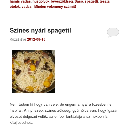
hamis vadas
,
húsgolyók
,
leveszöldség
,
Sasó
,
spagetti
,
tészta
ételek
,
vadas
|
Minden vélemény számít!
Színes nyári spagetti
Közzétéve
2012-08-15
Nem tudom ki hogy van vele, de engem a nyár a főzésben is
inspirál. Annyi szép, színes zöldség, gyümölcs van, hogy igazán
élvezet dolgozni velük, az ember fantáziája a színekben is
kiteljesedhet…