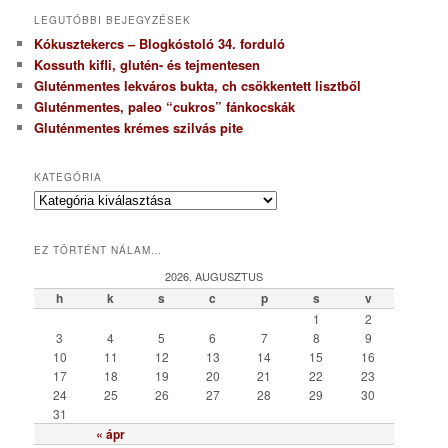
LEGUTÓBBI BEJEGYZÉSEK
Kókusztekercs – Blogkóstoló 34. forduló
Kossuth kifli, glutén- és tejmentesen
Gluténmentes lekváros bukta, ch csökkentett lisztből
Gluténmentes, paleo “cukros” fánkocskák
Gluténmentes krémes szilvás pite
KATEGÓRIA
K
a
t
EZ TÖRTÉNT NÁLAM…
e
g
2026. AUGUSZTUS
ó
h
k
s
c
p
s
v
r
1
2
i
3
4
5
6
7
8
9
a
10
11
12
13
14
15
16
17
18
19
20
21
22
23
24
25
26
27
28
29
30
31
« ápr