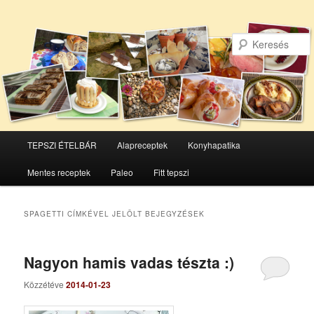
Főmenü
TEPSZI ÉTELBÁR
Alapreceptek
Konyhapatika
Tovább
Tovább
Mentes receptek
Paleo
Fitt tepszi
az
a
elsődleges
másodlagos
SPAGETTI
CÍMKÉVEL JELÖLT BEJEGYZÉSEK
tartalomra
tartalomra
Nagyon hamis vadas tészta :)
Közzétéve
2014-01-23