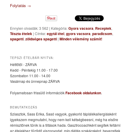
Folytatás
→
Ennyien olvasták: 3 562
|
Kategória:
Gyors vacsora
,
Receptek
,
Tészta ételek
|
Címke:
egytál étel
,
gyors vacsora
,
paradicsom
,
spagetti
,
zöldséges spagetti
|
Minden vélemény számít!
TEPSZI ÉTELBÁR NYITVA:
Hétfőtől - ZÁRVA
Kedd - Péntekig 11.00 - 17.00
Szombaton 11.00 - 14.00
Vasárnap és ünnepnap ZÁRVA
Folyamatosan frissülő információk
Facebook oldalunkon
.
BEMUTATKOZÁS
Sziasztok, Sass Erika, Sasó vagyok, gyakorló táplálékallergiásként
igyekszem megmutatni, hogy nem kell kétségbeesni, még ha elsőre
rémisztőnek tűnik is a tiltások hada. Gasztrocoachként segítek feltárni
az ételekhez fűződő viszonyodat, míg diétás szakácsként, bevezetlek