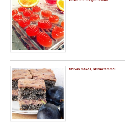
Szilvás mákos, szilvakrémmel