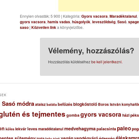
Ennyien olvasták: 5 900
|
Kategória:
Gyors vacsora
,
Maradéktalanul
,
gyors vacsora
,
hamis vadas
,
húsgolyók
,
leveszöldség
,
Sasó
,
spaget
saso
|
Közvetlen link
a könyvjelzőbe.
Vélemény, hozzászólás?
Hozzászólás küldéséhez
be kell jelentkezni
.
SEK
ől Sasó módra
blogkóstoló
ataisz
befőzés
Boros István konyhafő
batáta
glutén és tejmentes
gyors vacsora
gomba
házi pék
paleo
on
medvehagyma
lekvár
leves
palacsinta
pog
maradéktalanul
köles
éléskamra
mentes sütemény
vegán
vendégváró
édesség
torta
totu
túró