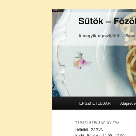
Sütök – Főzök
A nagyik tepszijéből – Sas
Főmenü
TEPSZI ÉTELBÁR
Alaprece
Tovább
Tovább
az
a
TEPSZI ÉTELBÁR NYITVA:
Hétfőtől - ZÁRVA
elsődleges
másodlagos
Kedd - Péntekig 11.00 - 17.00