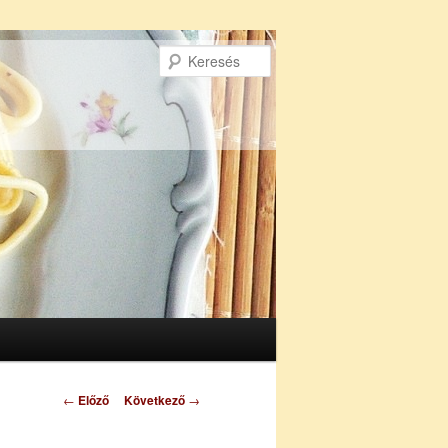
Keresés
Bejegyzés
←
Előző
Következő
→
navigáció