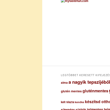
h
í
v
u
m
LEGTÖBBET KERESETT KIFEJEZÉ
a nagyik tepszijéb
alma
gluténmentes
glutén mentes
készítsd otth
kelt tészta
kenőke
tejmentes
tej
sütemény
sütőtök