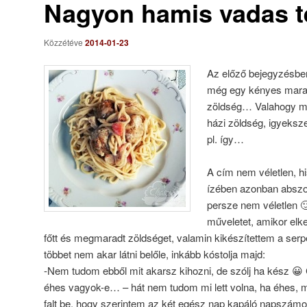
Nagyon hamis vadas té
Közzétéve
2014-01-23
Az előző bejegyzésben
még egy kényes marad
zöldség… Valahogy mi
házi zöldség, igyeksz
pl. így…
A cím nem véletlen, h
ízében azonban abszo
persze nem véletlen 
műveletet, amikor elk
főtt és megmaradt zöldséget, valamin kikészítettem a serp
többet nem akar látni belőle, inkább kóstolja majd:
-Nem tudom ebből mit akarsz kihozni, de szólj ha kész 
éhes vagyok-e… – hát nem tudom mi lett volna, ha éhes, me
falt be, hogy szerintem az két egész nap kapáló napszámos