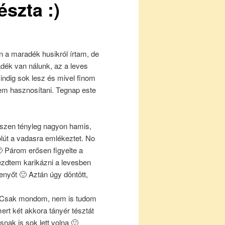
szta :)
 a maradék husikról írtam, de
ék van nálunk, az a leves
ndig sok lesz és mivel finom
em hasznosítani. Tegnap este
iszen tényleg nagyon hamis,
lút a vadasra emlékeztet. No
 Párom erősen figyelte a
ezdtem karikázni a levesben
enyőt 🙂 Aztán úgy döntött,
😀 Csak mondom, nem is tudom
rt két akkora tányér tésztát
nak is sok lett volna 🙂