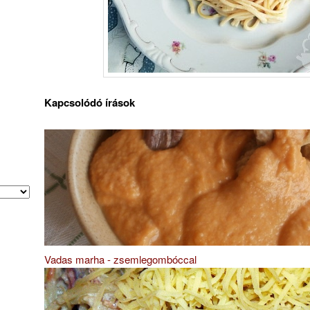
Kapcsolódó írások
Vadas marha - zsemlegombóccal