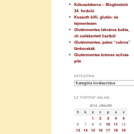
Kókusztekercs – Blogkóstoló
34. forduló
Kossuth kifli, glutén- és
tejmentesen
Gluténmentes lekváros bukta,
ch csökkentett lisztből
Gluténmentes, paleo “cukros”
fánkocskák
Gluténmentes krémes szilvás
pite
KATEGÓRIA
K
a
t
EZ TÖRTÉNT NÁLAM…
e
g
2014. JANUÁR
ó
h
k
s
c
p
s
v
r
1
2
3
4
5
i
6
7
8
9
10
11
12
a
13
14
15
16
17
18
19