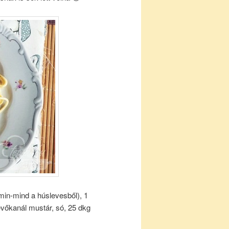
min-mind a húslevesből), 1
 evőkanál mustár, só, 25 dkg