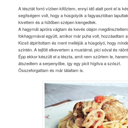
A tésztát forró vízben kifőztem, ennyi idő alatt pont el is k
segítségem volt, hogy a húsgolyók a fagyasztóban lapultak
kivettem és a hűtőben szépen kiengedtek.
A hagymát apróra vágtam és kevés olajon megdinszteltem,
fokhagymával együtt, amikor már puha volt, hozzáadtam a f
Kicsit átpirítottam és ment melléjük a húsgolyó, hogy minden
szintén. A tejfölt elkevertem a mustárral, pici sóval és rá
Épp ekkor készült el a tészta, amit nem szűrtem le, hane
átszedtem a serpenyőbe, így egy picit hígítva a szószt.
Összeforgattam és már tálaltam is.