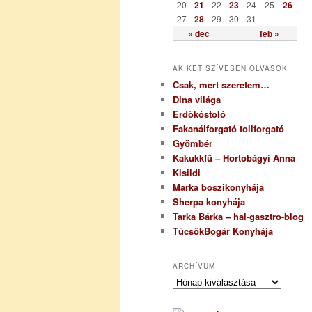
20
21
22
23
24
25
26
27
28
29
30
31
« dec
feb »
AKIKET SZÍVESEN OLVASOK
Csak, mert szeretem…
Dina világa
Erdőkóstoló
Fakanálforgató tollforgató
Gyömbér
Kakukkfű – Hortobágyi Anna
Kisildi
Marka boszikonyhája
Sherpa konyhája
Tarka Bárka – hal-gasztro-blog
TücsökBogár Konyhája
ARCHÍVUM
A
r
c