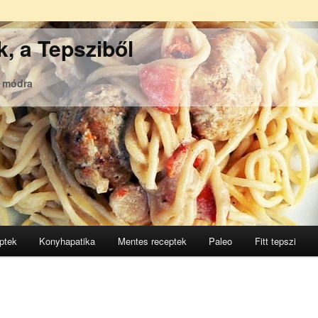
, a Tepsziből
ó módra
ptek
Konyhapatika
Mentes receptek
Paleo
Fitt tepszi