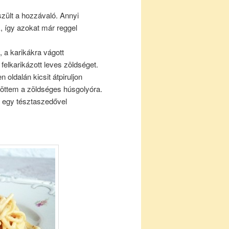
észült a hozzávaló. Annyi
, így azokat már reggel
 a karikákra vágott
elkarikázott leves zöldséget.
 oldalán kicsit átpiruljon
öntöttem a zöldséges húsgolyóra.
m egy tésztaszedővel