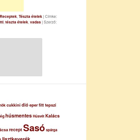
Receptek
,
Tészta ételek
| Címke:
ti
,
tészta ételek
,
vadas
| Szerző:
dió
eper
cukkini
fitt tepszi
nök
húsmentes
Kalács
ség
Húsvét
Sasó
recept
ácsa
spárga
 lisztkeverék