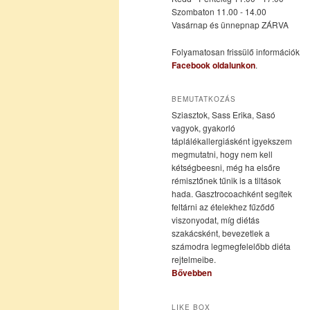
Szombaton 11.00 - 14.00
Vasárnap és ünnepnap ZÁRVA
tartalomra
tartalomra
Folyamatosan frissülő információk
Facebook oldalunkon
.
BEMUTATKOZÁS
Sziasztok, Sass Erika, Sasó
vagyok, gyakorló
táplálékallergiásként igyekszem
megmutatni, hogy nem kell
kétségbeesni, még ha elsőre
rémisztőnek tűnik is a tiltások
hada. Gasztrocoachként segítek
feltárni az ételekhez fűződő
viszonyodat, míg diétás
szakácsként, bevezetlek a
számodra legmegfelelőbb diéta
rejtelmeibe.
Bővebben
LIKE BOX