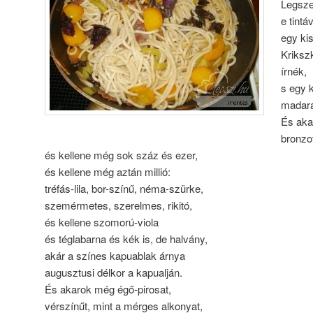
Legsze
e tintá
egy kis
Kriksz
írnék,
s egy 
madara
És aka
bronzot
és kellene még sok száz és ezer,
és kellene még aztán millió:
tréfás-lila, bor-színű, néma-szürke,
szemérmetes, szerelmes, rikitó,
és kellene szomorú-viola
és téglabarna és kék is, de halvány,
akár a színes kapuablak árnya
augusztusi délkor a kapualján.
És akarok még égő-pirosat,
vérszínűt, mint a mérges alkonyat,