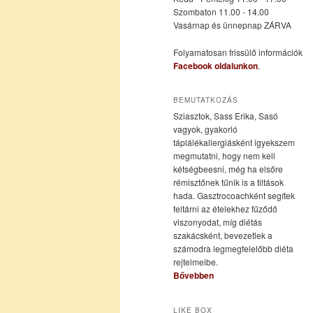
Szombaton 11.00 - 14.00
Vasárnap és ünnepnap ZÁRVA
tartalomra
tartalomra
Folyamatosan frissülő információk
Facebook oldalunkon
.
BEMUTATKOZÁS
Sziasztok, Sass Erika, Sasó
vagyok, gyakorló
táplálékallergiásként igyekszem
megmutatni, hogy nem kell
kétségbeesni, még ha elsőre
rémisztőnek tűnik is a tiltások
hada. Gasztrocoachként segítek
feltárni az ételekhez fűződő
viszonyodat, míg diétás
szakácsként, bevezetlek a
számodra legmegfelelőbb diéta
rejtelmeibe.
Bővebben
LIKE BOX