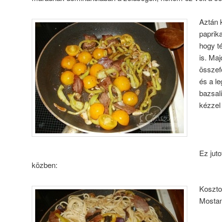
Aztán 
paprik
hogy t
is. Maj
összef
és a l
bazsal
kézzel
Ez jut
közben:
Koszto
Mostan