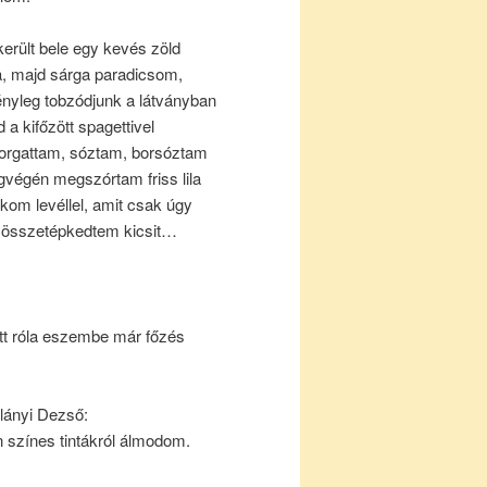
került bele egy kevés zöld
a, majd sárga paradicsom,
ényleg tobzódjunk a látványban
d a kifőzött spagettivel
orgattam, sóztam, borsóztam
egvégén megszórtam friss lila
ikom levéllel, amit csak úgy
 összetépkedtem kicsit…
ott róla eszembe már főzés
lányi Dezső:
 színes tintákról álmodom.