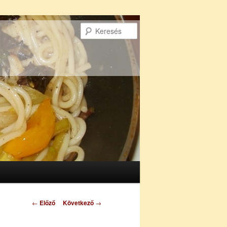
Keresés
Bejegyzés
←
Előző
Következő
→
navigáció