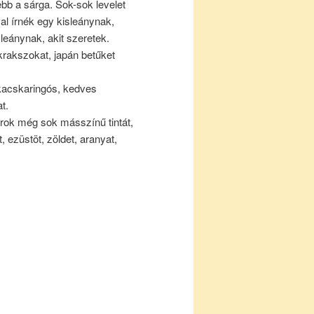
bb a sárga. Sok-sok levelet
val írnék egy kisleánynak,
leánynak, akit szeretek.
krakszokat, japán betűket
kacskaringós, kedves
t.
rok még sok másszínű tintát,
, ezüstöt, zöldet, aranyat,