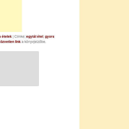
a ételek
| Címke:
egytál étel
,
gyors
özvetlen link
a könyvjelzőbe.