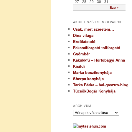
27
28
29
30
31
Sze »
AKIKET SZÍVESEN OLVASOK
Csak, mert szeretem…
Dina világa
Erdőkóstoló
Fakanálforgató tollforgató
Gyömbér
Kakukkfű – Hortobágyi Anna
Kisildi
Marka boszikonyhája
Sherpa konyhája
Tarka Bárka – hal-gasztro-blog
TücsökBogár Konyhája
ARCHÍVUM
A
r
c
h