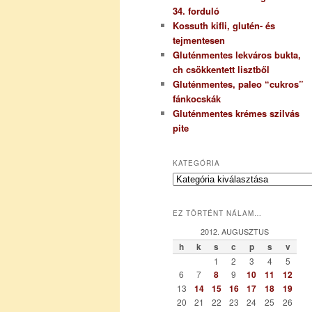
34. forduló
Kossuth kifli, glutén- és
tejmentesen
Gluténmentes lekváros bukta,
ch csökkentett lisztből
Gluténmentes, paleo “cukros”
fánkocskák
Gluténmentes krémes szilvás
pite
KATEGÓRIA
K
a
t
EZ TÖRTÉNT NÁLAM…
e
g
2012. AUGUSZTUS
ó
h
k
s
c
p
s
v
r
1
2
3
4
5
i
6
7
8
9
10
11
12
a
13
14
15
16
17
18
19
20
21
22
23
24
25
26