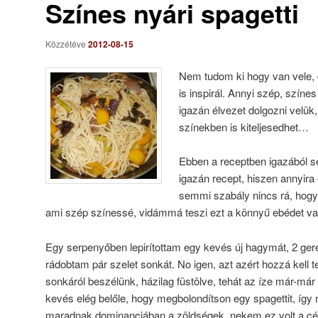
Színes nyári spagetti
Közzétéve
2012-08-15
Nem tudom ki hogy van vele,
is inspirál. Annyi szép, szín
igazán élvezet dolgozni velük,
színekben is kiteljesedhet…
Ebben a receptben igazából s
igazán recept, hiszen annyira
semmi szabály nincs rá, hogy 
ami szép színessé, vidámmá teszi ezt a könnyű ebédet va
Egy serpenyőben lepirítottam egy kevés új hagymát, 2 ge
rádobtam pár szelet sonkát. No igen, azt azért hozzá kell t
sonkáról beszélünk, házilag füstölve, tehát az íze már-má
kevés elég belőle, hogy megbolondítson egy spagettit, így 
maradnak dominanciában a zöldségek, nekem ez volt a cé