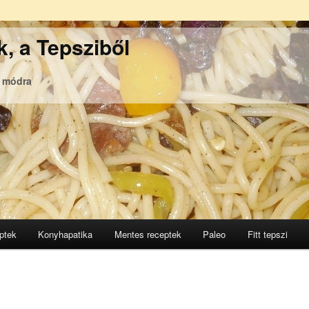
, a Tepsziből
ó módra
ptek
Konyhapatika
Mentes receptek
Paleo
Fitt tepszi