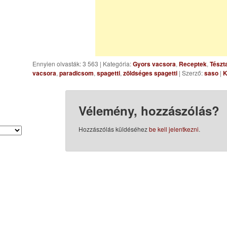
Ennyien olvasták: 3 563
|
Kategória:
Gyors vacsora
,
Receptek
,
Tészt
vacsora
,
paradicsom
,
spagetti
,
zöldséges spagetti
| Szerző:
saso
|
K
Vélemény, hozzászólás?
Hozzászólás küldéséhez
be kell jelentkezni
.