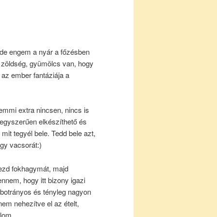
 de engem a nyár a főzésben
es zöldség, gyümölcs van, hogy
 az ember fantáziája a
emmi extra nincsen, nincs is
 egyszerűen elkészíthető és
mit tegyél bele. Tedd bele azt,
gy vacsorát:)
rezd fokhagymát, majd
ennem, hogy itt bizony igazi
r botrányos és tényleg nagyon
nem nehezítve el az ételt,
lom.