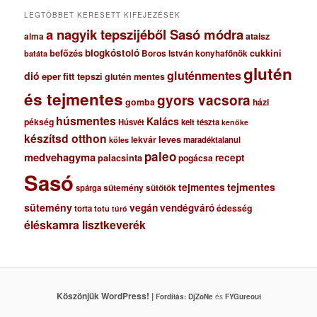
m
LEGTÖBBET KERESETT KIFEJEZÉSEK
a nagyik tepszijéből Sasó módra
ataisz
alma
blogkóstoló
befőzés
cukkini
Boros István konyhafőnök
batáta
glutén
gluténmentes
dió
eper
fitt tepszi
glutén mentes
és tejmentes
gyors vacsora
gomba
házi
húsmentes
Kalács
pékség
Húsvét
kelt tészta
kenőke
készítsd otthon
lekvár
leves
maradéktalanul
köles
paleo
medvehagyma
recept
palacsinta
pogácsa
Sasó
tejmentes
tejmentes
sütemény
spárga
sütőtök
sütemény
vegán
vendégváró
édesség
torta
totu
túró
éléskamra lisztkeverék
Köszönjük WordPress! |
Fordítás:
DjZoNe
és
FYGureout