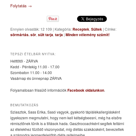
Folytatás
→
Ennyien olvasták: 12 109
|
Kategória:
Receptek
,
Sültek
|
Címke:
sörmártás. sör
,
sült tarja
,
tarja
|
Minden vélemény számít!
TEPSZI ÉTELBÁR NYITVA:
Hétfőtől - ZÁRVA
Kedd - Péntekig 11.00 - 17.00
Szombaton 11.00 - 14.00
Vasárnap és ünnepnap ZÁRVA
Folyamatosan frissülő információk
Facebook oldalunkon
.
BEMUTATKOZÁS
Sziasztok, Sass Erika, Sasó vagyok, gyakorló táplálékallergiásként
igyekszem megmutatni, hogy nem kell kétségbeesni, még ha elsőre
rémisztőnek tűnik is a tiltások hada. Gasztrocoachként segítek feltárni
az ételekhez fűződő viszonyodat, míg diétás szakácsként, bevezetlek
a számodra legmegfelelőbb diéta rejtelmeibe.