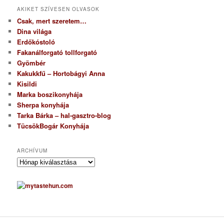
AKIKET SZÍVESEN OLVASOK
Csak, mert szeretem…
Dina világa
Erdőkóstoló
Fakanálforgató tollforgató
Gyömbér
Kakukkfű – Hortobágyi Anna
Kisildi
Marka boszikonyhája
Sherpa konyhája
Tarka Bárka – hal-gasztro-blog
TücsökBogár Konyhája
ARCHÍVUM
A
r
c
h
í
v
u