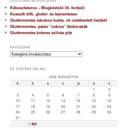
LEGUTÓBBI BEJEGYZÉSEK
Kókusztekercs – Blogkóstoló 34. forduló
Kossuth kifli, glutén- és tejmentesen
Gluténmentes lekváros bukta, ch csökkentett lisztből
Gluténmentes, paleo “cukros” fánkocskák
Gluténmentes krémes szilvás pite
KATEGÓRIA
K
a
t
EZ TÖRTÉNT NÁLAM…
e
g
2026. AUGUSZTUS
ó
h
k
s
c
p
s
v
r
1
2
i
3
4
5
6
7
8
9
a
10
11
12
13
14
15
16
17
18
19
20
21
22
23
24
25
26
27
28
29
30
31
« ápr