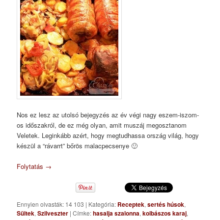
Nos ez lesz az utolsó bejegyzés az év végi nagy eszem-iszom-
os időszakról, de ez még olyan, amit muszáj megosztanom
Veletek. Leginkább azért, hogy megtudhassa ország világ, hogy
készül a “rávarrt” bőrös malacpecsenye 🙂
Folytatás
→
Ennyien olvasták: 14 103
|
Kategória:
Receptek
,
sertés húsok
,
Sültek
,
Szilveszter
|
Címke:
hasalja szalonna
,
kolbászos karaj
,