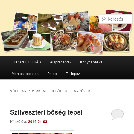
Főmenü
TEPSZI ÉTELBÁR
Alapreceptek
Konyhapatika
Tovább
Tovább
Mentes receptek
Paleo
Fitt tepszi
az
a
elsődleges
másodlagos
SÜLT TARJA
CÍMKÉVEL JELÖLT BEJEGYZÉSEK
tartalomra
tartalomra
Szilveszteri bőség tepsi
Közzétéve
2014-01-03