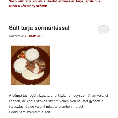
Sasó
,
sült tarja
,
sültek
,
sültestál
,
szilveszter
,
tarja
,
tepsis hús
|
Minden vélemény számít!
Sült tarja sörmártással
Közzétéve
2013-01-08
A sörmártás régóta izgatta a fantáziámat, egyszer láttam valahol
étlapon, de végül szokás szerint valamilyen hal étel győzött a
választásnál, de valami miatt a fejemben maradt…
Pedig nem szeretem a sört!