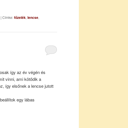
|
Címke:
főzelék
,
lencse
,
osak így az év végén és
it vinni, ami kötődik a
, így elsőnek a lencse jutott
beállítok egy lábas