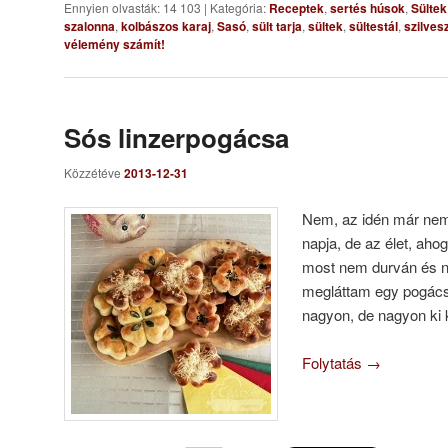
Ennyien olvasták: 14 103
|
Kategória:
Receptek
,
sertés húsok
,
Sültek
szalonna
,
kolbászos karaj
,
Sasó
,
sült tarja
,
sültek
,
sültestál
,
szilves
vélemény számít!
Sós linzerpogácsa
Közzétéve
2013-12-31
Nem, az idén már ne
napja, de az élet, aho
most nem durván és n
megláttam egy pogácsá
nagyon, de nagyon ki 
Folytatás
→