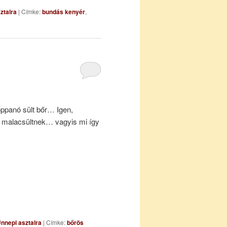
ztalra
|
Címke:
bundás kenyér
,
oppanó sült bőr… Igen,
gy malacsültnek… vagyis mi így
nnepi asztalra
|
Címke:
bőrös