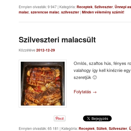
Ennyien olvasták: 9 947
|
Kategória:
Receptek
,
Szilveszter
,
Ünnepi as
malac
,
szerencse malac
,
szilveszter
|
Minden vélemény számít!
Szilveszteri malacsült
Közzétéve
2012-12-29
Omlós, szaftos hús, fényes r
valahogy így kell kinéznie e
szeretjük 🙂
Folytatás
→
Ennyien olvasták: 65 181
|
Kategória:
Receptek
,
Sültek
,
Szilveszter
,
Ü