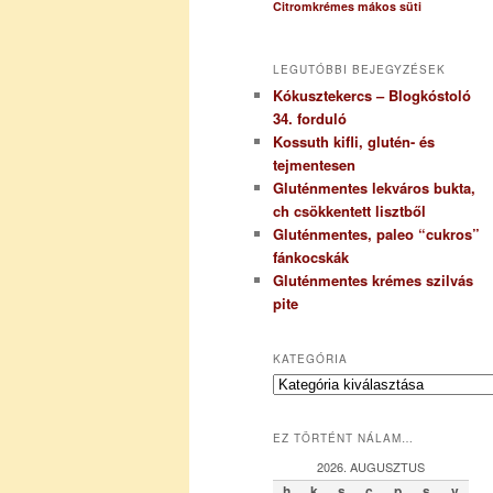
Citromkrémes mákos süti
LEGUTÓBBI BEJEGYZÉSEK
Kókusztekercs – Blogkóstoló
34. forduló
Kossuth kifli, glutén- és
tejmentesen
Gluténmentes lekváros bukta,
ch csökkentett lisztből
Gluténmentes, paleo “cukros”
fánkocskák
Gluténmentes krémes szilvás
pite
KATEGÓRIA
K
a
t
EZ TÖRTÉNT NÁLAM…
e
g
2026. AUGUSZTUS
ó
h
k
s
c
p
s
v