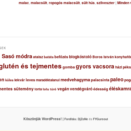
malac
,
malacsült
,
ropogós malacsült
,
sült hús
,
szilveszter
|
Minden 
SEK
ől Sasó módra
blogkóstoló
ataisz
befőzés
Boros István konyhafő
batáta
glutén és tejmentes
gyors vacsora
gomba
házi pék
paleo
on
medvehagyma
lekvár
leves
palacsinta
pog
maradéktalanul
köles
éléskamra
mentes sütemény
vegán
vendégváró
édesség
torta
totu
túró
Köszönjük WordPress! |
Fordítás:
DjZoNe
és
FYGureout