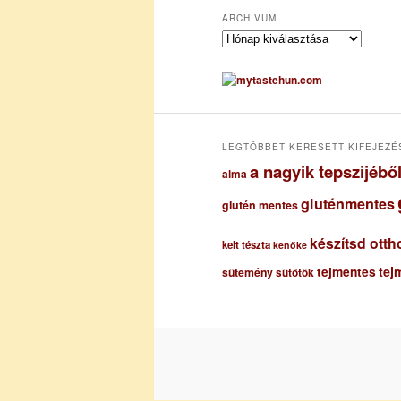
ARCHÍVUM
A
r
c
h
í
v
u
LEGTÖBBET KERESETT KIFEJEZÉ
m
a nagyik tepszijéb
alma
gluténmentes
glutén mentes
készítsd otth
kelt tészta
kenőke
tejmentes
tej
sütemény
sütőtök