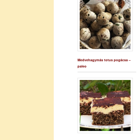
Medvehagymás totus pogácsa –
paleo