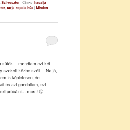
,
Szilveszter
|
Címke:
hasalja
zter
,
tarja
,
tepsis hús
|
Minden
m sütök… mondtam ezt két
gy szokott közbe szólt… Na jó,
em is képletesen, de
t és azt gondoltam, ezt
kell próbálni… most! 🙂