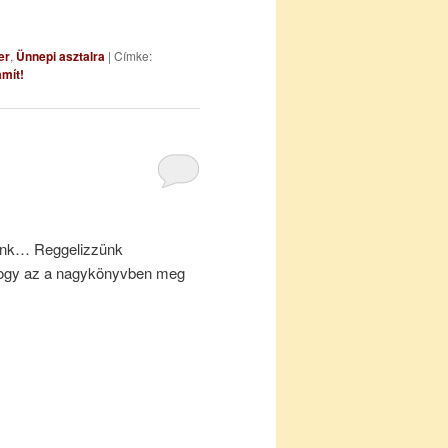
er
,
Ünnepi asztalra
|
Címke:
mít!
sünk… Reggelizzünk
ogy az a nagykönyvben meg