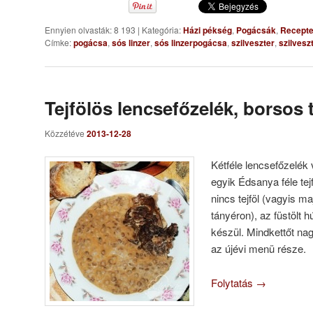
Ennyien olvasták: 8 193
|
Kategória:
Házi pékség
,
Pogácsák
,
Recept
Címke:
pogácsa
,
sós linzer
,
sós linzerpogácsa
,
szilveszter
,
szilvesz
Tejfölös lencsefőzelék, borsos t
Közzétéve
2013-12-28
Kétféle lencsefőzelék 
egyik Édsanya féle tej
nincs tejföl (vagyis ma
tányéron), az füstölt h
készül. Mindkettőt na
az újévi menü része.
Folytatás
→