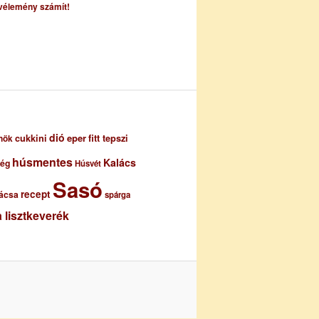
vélemény számít!
dió
eper
cukkini
fitt tepszi
nök
húsmentes
Kalács
ség
Húsvét
Sasó
recept
ácsa
spárga
 lisztkeverék