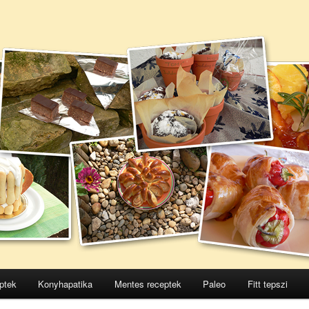
ptek
Konyhapatika
Mentes receptek
Paleo
Fitt tepszi