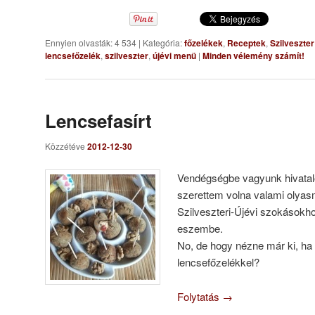
Ennyien olvasták: 4 534
|
Kategória:
főzelékek
,
Receptek
,
Szilveszter
lencsefőzelék
,
szilveszter
,
újévi menü
|
Minden vélemény számít!
Lencsefasírt
Közzétéve
2012-12-30
Vendégségbe vagyunk hivatal
szerettem volna valami olyasm
Szilveszteri-Újévi szokásokhoz
eszembe.
No, de hogy nézne már ki, ha 
lencsefőzelékkel?
Folytatás
→