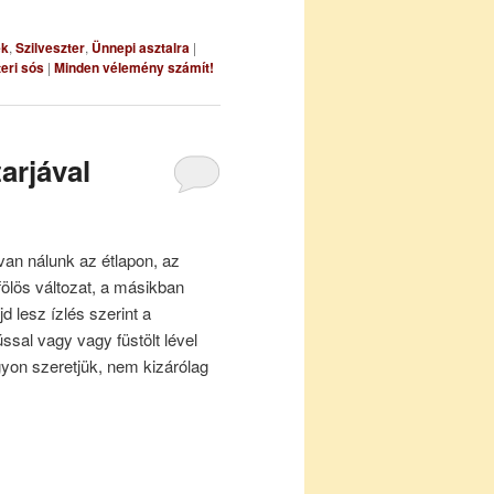
ek
,
Szilveszter
,
Ünnepi asztalra
|
teri sós
|
Minden vélemény számít!
arjával
van nálunk az étlapon, az
fölös változat, a másikban
jd lesz ízlés szerint a
ússal vagy vagy füstölt lével
gyon szeretjük, nem kizárólag