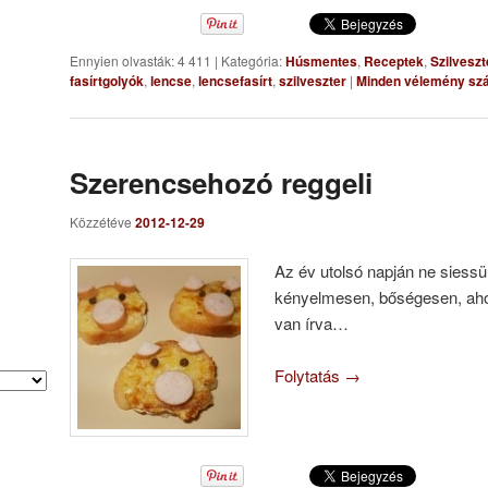
Ennyien olvasták: 4 411
|
Kategória:
Húsmentes
,
Receptek
,
Szilveszt
fasírtgolyók
,
lencse
,
lencsefasírt
,
szilveszter
|
Minden vélemény szá
Szerencsehozó reggeli
Közzétéve
2012-12-29
Az év utolsó napján ne sies
kényelmesen, bőségesen, ah
van írva…
Folytatás
→