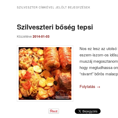
SZILVESZTER
CÍMKÉVEL JELÖLT BEJEGYZÉSEK
Szilveszteri bőség tepsi
Közzétéve
2014-01-03
Nos ez lesz az utolsó
eszem-iszom-os idősz
muszáj megosztanom V
hogy megtudhassa ors
“rávarrt” bőrös malac
Folytatás
→