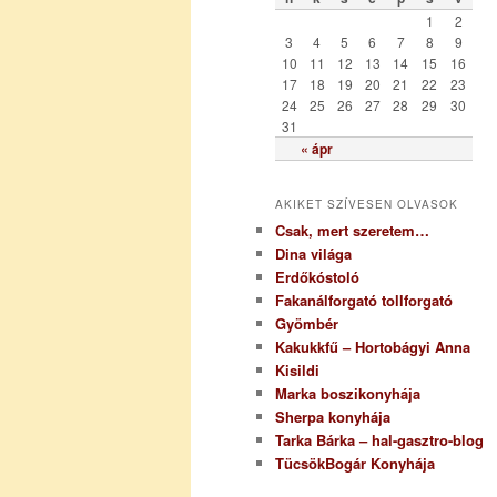
r
1
2
i
3
4
5
6
7
8
9
a
10
11
12
13
14
15
16
17
18
19
20
21
22
23
24
25
26
27
28
29
30
31
« ápr
AKIKET SZÍVESEN OLVASOK
Csak, mert szeretem…
Dina világa
Erdőkóstoló
Fakanálforgató tollforgató
Gyömbér
Kakukkfű – Hortobágyi Anna
Kisildi
Marka boszikonyhája
Sherpa konyhája
Tarka Bárka – hal-gasztro-blog
TücsökBogár Konyhája