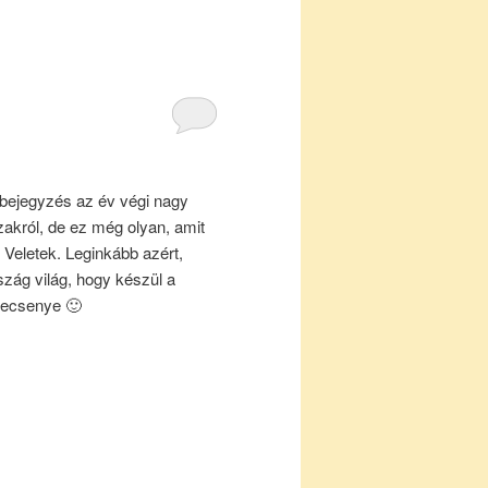
 bejegyzés az év végi nagy
akról, de ez még olyan, amit
eletek. Leginkább azért,
zág világ, hogy készül a
pecsenye 🙂