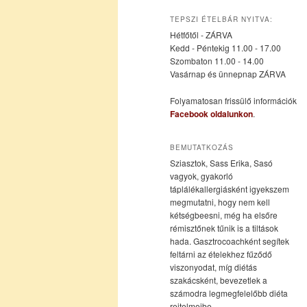
az
a
TEPSZI ÉTELBÁR NYITVA:
Hétfőtől - ZÁRVA
elsődleges
másodlagos
Kedd - Péntekig 11.00 - 17.00
Szombaton 11.00 - 14.00
Vasárnap és ünnepnap ZÁRVA
tartalomra
tartalomra
Folyamatosan frissülő információk
Facebook oldalunkon
.
BEMUTATKOZÁS
Sziasztok, Sass Erika, Sasó
vagyok, gyakorló
táplálékallergiásként igyekszem
megmutatni, hogy nem kell
kétségbeesni, még ha elsőre
rémisztőnek tűnik is a tiltások
hada. Gasztrocoachként segítek
feltárni az ételekhez fűződő
viszonyodat, míg diétás
szakácsként, bevezetlek a
számodra legmegfelelőbb diéta
rejtelmeibe.