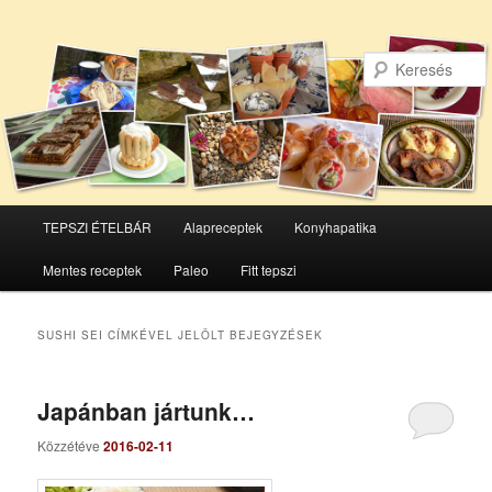
Főmenü
TEPSZI ÉTELBÁR
Alapreceptek
Konyhapatika
Tovább
Tovább
Mentes receptek
Paleo
Fitt tepszi
az
a
elsődleges
másodlagos
SUSHI SEI
CÍMKÉVEL JELÖLT BEJEGYZÉSEK
tartalomra
tartalomra
Japánban jártunk…
Közzétéve
2016-02-11