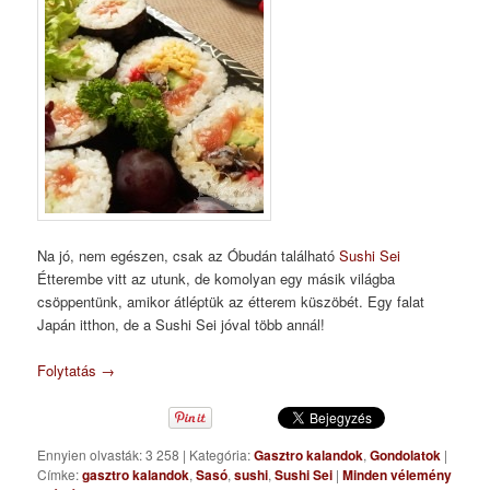
Na jó, nem egészen, csak az Óbudán található
Sushi Sei
Étterembe vitt az utunk, de komolyan egy másik világba
csöppentünk, amikor átléptük az étterem küszöbét. Egy falat
Japán itthon, de a Sushi Sei jóval több annál!
Folytatás
→
Ennyien olvasták: 3 258
|
Kategória:
Gasztro kalandok
,
Gondolatok
|
Címke:
gasztro kalandok
,
Sasó
,
sushi
,
Sushi Sei
|
Minden vélemény