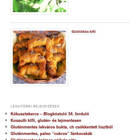
Sütőtökös kifli
LEGUTÓBBI BEJEGYZÉSEK
Kókusztekercs – Blogkóstoló 34. forduló
Kossuth kifli, glutén- és tejmentesen
Gluténmentes lekváros bukta, ch csökkentett lisztből
Gluténmentes, paleo “cukros” fánkocskák
Gluténmentes krémes szilvás pite