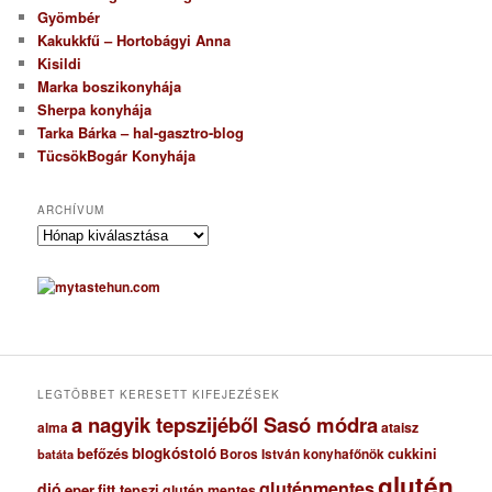
Gyömbér
Kakukkfű – Hortobágyi Anna
Kisildi
Marka boszikonyhája
Sherpa konyhája
Tarka Bárka – hal-gasztro-blog
TücsökBogár Konyhája
ARCHÍVUM
A
r
c
h
í
v
u
m
LEGTÖBBET KERESETT KIFEJEZÉSEK
a nagyik tepszijéből Sasó módra
ataisz
alma
blogkóstoló
befőzés
cukkini
Boros István konyhafőnök
batáta
glutén
gluténmentes
dió
eper
fitt tepszi
glutén mentes