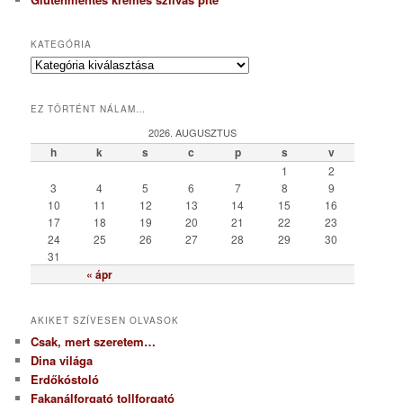
KATEGÓRIA
K
a
t
EZ TÖRTÉNT NÁLAM…
e
g
2026. AUGUSZTUS
ó
h
k
s
c
p
s
v
r
1
2
i
3
4
5
6
7
8
9
a
10
11
12
13
14
15
16
17
18
19
20
21
22
23
24
25
26
27
28
29
30
31
« ápr
AKIKET SZÍVESEN OLVASOK
Csak, mert szeretem…
Dina világa
Erdőkóstoló
Fakanálforgató tollforgató