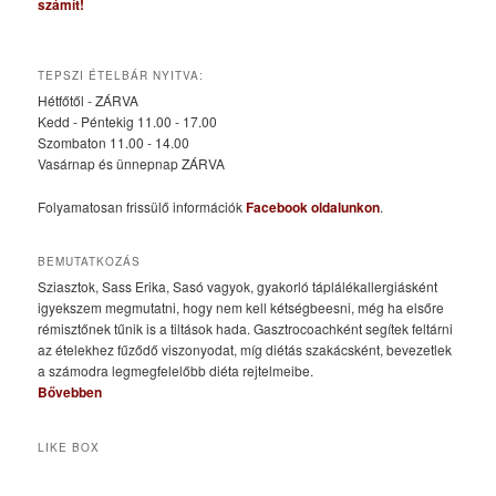
számít!
TEPSZI ÉTELBÁR NYITVA:
Hétfőtől - ZÁRVA
Kedd - Péntekig 11.00 - 17.00
Szombaton 11.00 - 14.00
Vasárnap és ünnepnap ZÁRVA
Folyamatosan frissülő információk
Facebook oldalunkon
.
BEMUTATKOZÁS
Sziasztok, Sass Erika, Sasó vagyok, gyakorló táplálékallergiásként
igyekszem megmutatni, hogy nem kell kétségbeesni, még ha elsőre
rémisztőnek tűnik is a tiltások hada. Gasztrocoachként segítek feltárni
az ételekhez fűződő viszonyodat, míg diétás szakácsként, bevezetlek
a számodra legmegfelelőbb diéta rejtelmeibe.
Bővebben
LIKE BOX