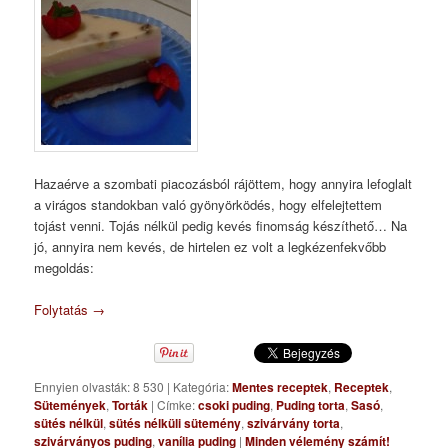
Hazaérve a szombati piacozásból rájöttem, hogy annyira lefoglalt
a virágos standokban való gyönyörködés, hogy elfelejtettem
tojást venni. Tojás nélkül pedig kevés finomság készíthető… Na
jó, annyira nem kevés, de hirtelen ez volt a legkézenfekvőbb
megoldás:
Folytatás
→
Ennyien olvasták: 8 530
|
Kategória:
Mentes receptek
,
Receptek
,
Sütemények
,
Torták
|
Címke:
csoki puding
,
Puding torta
,
Sasó
,
sütés nélkül
,
sütés nélküli sütemény
,
szivárvány torta
,
szivárványos puding
,
vanília puding
|
Minden vélemény számít!