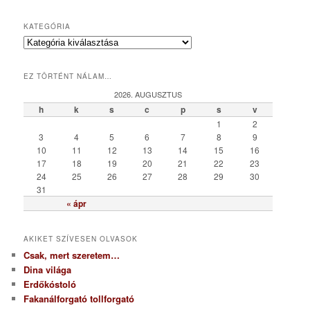
KATEGÓRIA
K
a
t
EZ TÖRTÉNT NÁLAM…
e
g
2026. AUGUSZTUS
ó
h
k
s
c
p
s
v
r
1
2
i
3
4
5
6
7
8
9
a
10
11
12
13
14
15
16
17
18
19
20
21
22
23
24
25
26
27
28
29
30
31
« ápr
AKIKET SZÍVESEN OLVASOK
Csak, mert szeretem…
Dina világa
Erdőkóstoló
Fakanálforgató tollforgató