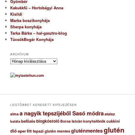
Gyömbér
Kakukkfű – Hortobágyi Anna
Kisildi
Marka boszikonyhája
Sherpa konyhája
Tarka Bárka – hal-gasztro-blog
TücsökBogár Konyhája
ARCHÍVUM
A
r
c
h
í
v
u
m
LEGTÖBBET KERESETT KIFEJEZÉSEK
a nagyik tepszijéből Sasó módra
ataisz
alma
blogkóstoló
befőzés
cukkini
Boros István konyhafőnök
batáta
glutén
gluténmentes
dió
eper
fitt tepszi
glutén mentes