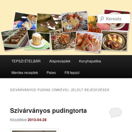
Főmenü
TEPSZI ÉTELBÁR
Alapreceptek
Konyhapatika
Tovább
Tovább
Mentes receptek
Paleo
Fitt tepszi
az
a
elsődleges
másodlagos
SZIVÁRVÁNYOS PUDING
CÍMKÉVEL JELÖLT BEJEGYZÉSEK
tartalomra
tartalomra
Szivárványos pudingtorta
Közzétéve
2013-04-28