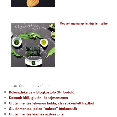
Medvehagyma így is, úgy is – télire
LEGUTÓBBI BEJEGYZÉSEK
Kókusztekercs – Blogkóstoló 34. forduló
Kossuth kifli, glutén- és tejmentesen
Gluténmentes lekváros bukta, ch csökkentett lisztből
Gluténmentes, paleo “cukros” fánkocskák
Gluténmentes krémes szilvás pite