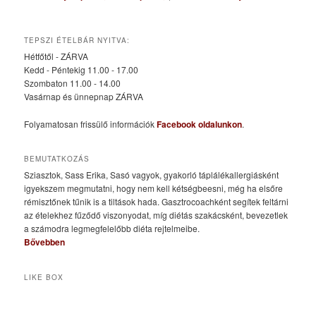
TEPSZI ÉTELBÁR NYITVA:
Hétfőtől - ZÁRVA
Kedd - Péntekig 11.00 - 17.00
Szombaton 11.00 - 14.00
Vasárnap és ünnepnap ZÁRVA
Folyamatosan frissülő információk
Facebook oldalunkon
.
BEMUTATKOZÁS
Sziasztok, Sass Erika, Sasó vagyok, gyakorló táplálékallergiásként
igyekszem megmutatni, hogy nem kell kétségbeesni, még ha elsőre
rémisztőnek tűnik is a tiltások hada. Gasztrocoachként segítek feltárni
az ételekhez fűződő viszonyodat, míg diétás szakácsként, bevezetlek
a számodra legmegfelelőbb diéta rejtelmeibe.
Bővebben
LIKE BOX