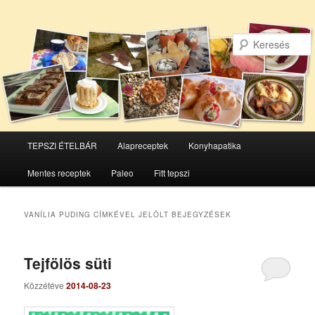
Főmenü
TEPSZI ÉTELBÁR
Alapreceptek
Konyhapatika
Tovább
Tovább
Mentes receptek
Paleo
Fitt tepszi
az
a
elsődleges
másodlagos
VANÍLIA PUDING
CÍMKÉVEL JELÖLT BEJEGYZÉSEK
tartalomra
tartalomra
Tejfölös süti
Közzétéve
2014-08-23