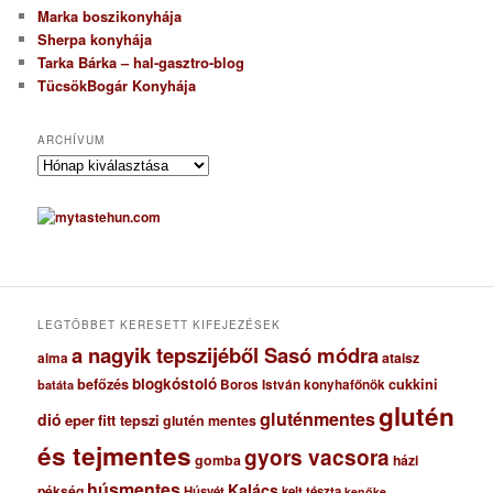
Marka boszikonyhája
Sherpa konyhája
Tarka Bárka – hal-gasztro-blog
TücsökBogár Konyhája
ARCHÍVUM
A
r
c
h
í
v
u
m
LEGTÖBBET KERESETT KIFEJEZÉSEK
a nagyik tepszijéből Sasó módra
ataisz
alma
blogkóstoló
befőzés
cukkini
Boros István konyhafőnök
batáta
glutén
gluténmentes
dió
eper
fitt tepszi
glutén mentes
és tejmentes
gyors vacsora
gomba
házi
húsmentes
Kalács
pékség
Húsvét
kelt tészta
kenőke