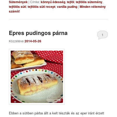
Sütemények
|
Címke:
könnyű édesség
,
tejföl
,
tejfölös sütemény
,
tejfölös süti
,
tejfölös süti recept
,
vanília puding
|
Minden vélemény
számít!
Epres pudingos párna
1
Közzétéve
2014-05-26
Ebben a sütiben párba állt a kelt tészták és az eper iránt érzett