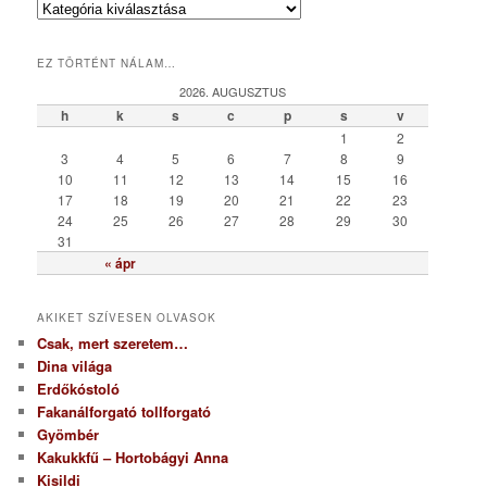
K
a
t
EZ TÖRTÉNT NÁLAM…
e
g
2026. AUGUSZTUS
ó
h
k
s
c
p
s
v
r
1
2
i
3
4
5
6
7
8
9
a
10
11
12
13
14
15
16
17
18
19
20
21
22
23
24
25
26
27
28
29
30
31
« ápr
AKIKET SZÍVESEN OLVASOK
Csak, mert szeretem…
Dina világa
Erdőkóstoló
Fakanálforgató tollforgató
Gyömbér
Kakukkfű – Hortobágyi Anna
Kisildi