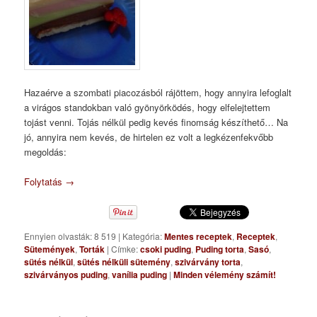
Hazaérve a szombati piacozásból rájöttem, hogy annyira lefoglalt
a virágos standokban való gyönyörködés, hogy elfelejtettem
tojást venni. Tojás nélkül pedig kevés finomság készíthető… Na
jó, annyira nem kevés, de hirtelen ez volt a legkézenfekvőbb
megoldás:
Folytatás
→
Ennyien olvasták: 8 519
|
Kategória:
Mentes receptek
,
Receptek
,
Sütemények
,
Torták
|
Címke:
csoki puding
,
Puding torta
,
Sasó
,
sütés nélkül
,
sütés nélküli sütemény
,
szivárvány torta
,
szivárványos puding
,
vanília puding
|
Minden vélemény számít!