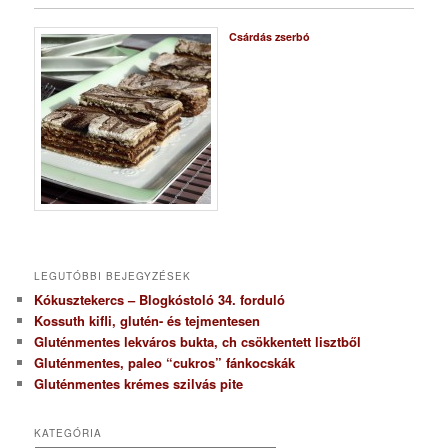
Csárdás zserbó
LEGUTÓBBI BEJEGYZÉSEK
Kókusztekercs – Blogkóstoló 34. forduló
Kossuth kifli, glutén- és tejmentesen
Gluténmentes lekváros bukta, ch csökkentett lisztből
Gluténmentes, paleo “cukros” fánkocskák
Gluténmentes krémes szilvás pite
KATEGÓRIA