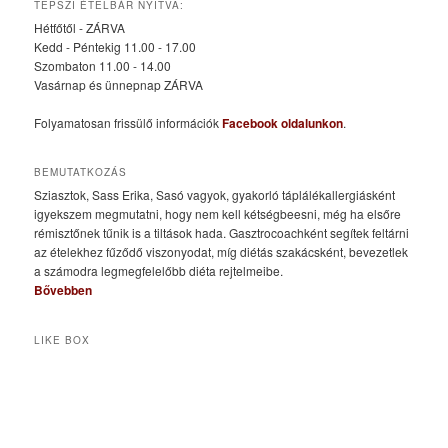
TEPSZI ÉTELBÁR NYITVA:
Hétfőtől - ZÁRVA
Kedd - Péntekig 11.00 - 17.00
Szombaton 11.00 - 14.00
Vasárnap és ünnepnap ZÁRVA
Folyamatosan frissülő információk
Facebook oldalunkon
.
BEMUTATKOZÁS
Sziasztok, Sass Erika, Sasó vagyok, gyakorló táplálékallergiásként
igyekszem megmutatni, hogy nem kell kétségbeesni, még ha elsőre
rémisztőnek tűnik is a tiltások hada. Gasztrocoachként segítek feltárni
az ételekhez fűződő viszonyodat, míg diétás szakácsként, bevezetlek
a számodra legmegfelelőbb diéta rejtelmeibe.
Bővebben
LIKE BOX