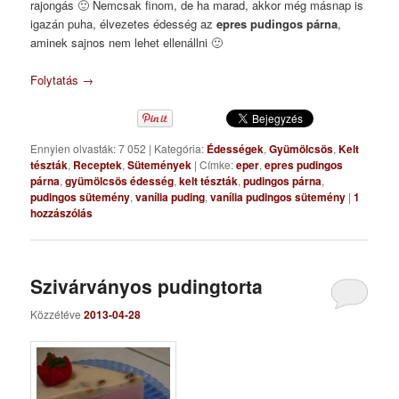
rajongás 🙂 Nemcsak finom, de ha marad, akkor még másnap is
igazán puha, élvezetes édesség az
epres pudingos párna
,
aminek sajnos nem lehet ellenállni 🙂
Folytatás
→
Ennyien olvasták: 7 052
|
Kategória:
Édességek
,
Gyümölcsös
,
Kelt
tészták
,
Receptek
,
Sütemények
|
Címke:
eper
,
epres pudingos
párna
,
gyümölcsös édesség
,
kelt tészták
,
pudingos párna
,
pudingos sütemény
,
vanília puding
,
vanília pudingos sütemény
|
1
hozzászólás
Szivárványos pudingtorta
Közzétéve
2013-04-28