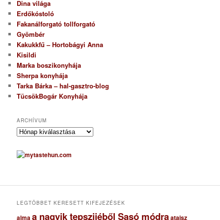
Dina világa
Erdőkóstoló
Fakanálforgató tollforgató
Gyömbér
Kakukkfű – Hortobágyi Anna
Kisildi
Marka boszikonyhája
Sherpa konyhája
Tarka Bárka – hal-gasztro-blog
TücsökBogár Konyhája
ARCHÍVUM
A
r
c
h
í
v
u
m
LEGTÖBBET KERESETT KIFEJEZÉSEK
a nagyik tepszijéből Sasó módra
ataisz
alma