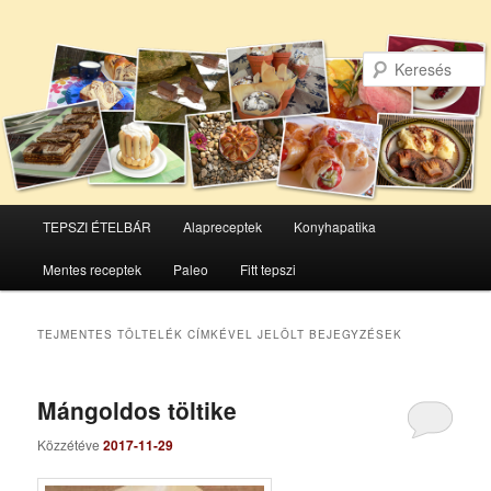
Főmenü
TEPSZI ÉTELBÁR
Alapreceptek
Konyhapatika
Tovább
Tovább
Mentes receptek
Paleo
Fitt tepszi
az
a
elsődleges
másodlagos
TEJMENTES TÖLTELÉK
CÍMKÉVEL JELÖLT BEJEGYZÉSEK
tartalomra
tartalomra
Mángoldos töltike
Közzétéve
2017-11-29