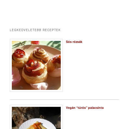
LEGKEDVELETEBB RECEPTEK
Sós rózsák
Vegán “túrós” palacsinta