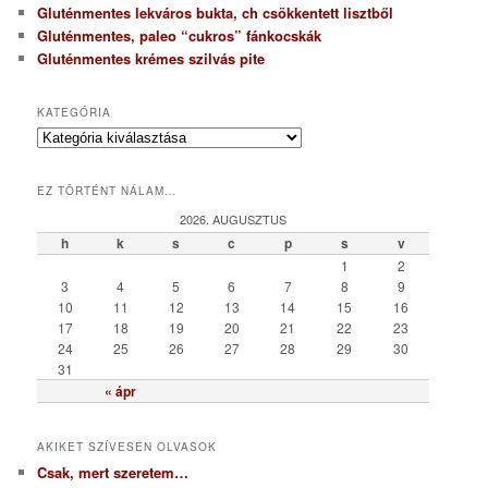
Gluténmentes lekváros bukta, ch csökkentett lisztből
Gluténmentes, paleo “cukros” fánkocskák
Gluténmentes krémes szilvás pite
KATEGÓRIA
K
a
t
EZ TÖRTÉNT NÁLAM…
e
g
2026. AUGUSZTUS
ó
h
k
s
c
p
s
v
r
1
2
i
3
4
5
6
7
8
9
a
10
11
12
13
14
15
16
17
18
19
20
21
22
23
24
25
26
27
28
29
30
31
« ápr
AKIKET SZÍVESEN OLVASOK
Csak, mert szeretem…