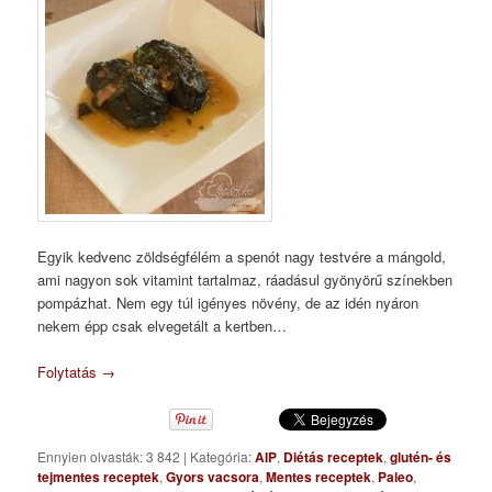
Egyik kedvenc zöldségfélém a spenót nagy testvére a mángold,
ami nagyon sok vitamint tartalmaz, ráadásul gyönyörű színekben
pompázhat. Nem egy túl igényes növény, de az idén nyáron
nekem épp csak elvegetált a kertben…
Folytatás
→
Ennyien olvasták: 3 842
|
Kategória:
AIP
,
Diétás receptek
,
glutén- és
tejmentes receptek
,
Gyors vacsora
,
Mentes receptek
,
Paleo
,