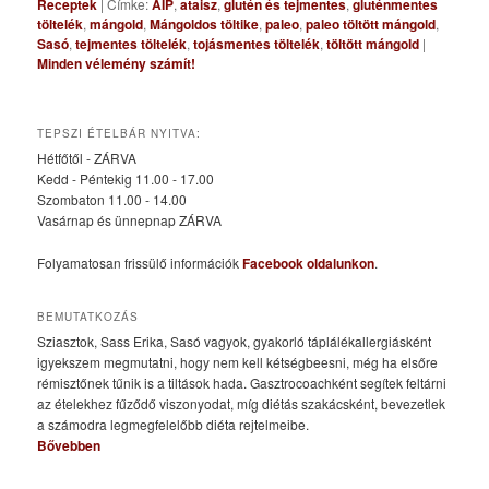
Receptek
|
Címke:
AIP
,
ataisz
,
glutén és tejmentes
,
gluténmentes
töltelék
,
mángold
,
Mángoldos töltike
,
paleo
,
paleo töltött mángold
,
Sasó
,
tejmentes töltelék
,
tojásmentes töltelék
,
töltött mángold
|
Minden vélemény számít!
TEPSZI ÉTELBÁR NYITVA:
Hétfőtől - ZÁRVA
Kedd - Péntekig 11.00 - 17.00
Szombaton 11.00 - 14.00
Vasárnap és ünnepnap ZÁRVA
Folyamatosan frissülő információk
Facebook oldalunkon
.
BEMUTATKOZÁS
Sziasztok, Sass Erika, Sasó vagyok, gyakorló táplálékallergiásként
igyekszem megmutatni, hogy nem kell kétségbeesni, még ha elsőre
rémisztőnek tűnik is a tiltások hada. Gasztrocoachként segítek feltárni
az ételekhez fűződő viszonyodat, míg diétás szakácsként, bevezetlek
a számodra legmegfelelőbb diéta rejtelmeibe.
Bővebben