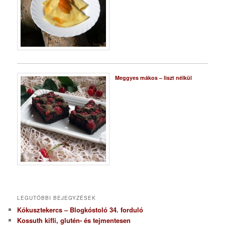
Meggyes mákos – liszt nélkül
LEGUTÓBBI BEJEGYZÉSEK
Kókusztekercs – Blogkóstoló 34. forduló
Kossuth kifli, glutén- és tejmentesen