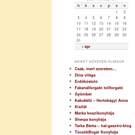
ó
h
k
s
c
p
s
v
r
1
2
i
3
4
5
6
7
8
9
a
10
11
12
13
14
15
16
17
18
19
20
21
22
23
24
25
26
27
28
29
30
31
« ápr
AKIKET SZÍVESEN OLVASOK
Csak, mert szeretem…
Dina világa
Erdőkóstoló
Fakanálforgató tollforgató
Gyömbér
Kakukkfű – Hortobágyi Anna
Kisildi
Marka boszikonyhája
Sherpa konyhája
Tarka Bárka – hal-gasztro-blog
TücsökBogár Konyhája