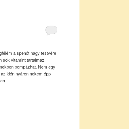
gfélém a spenót nagy testvére
 sok vitamint tartalmaz,
zínekben pompázhat. Nem egy
e az idén nyáron nekem épp
tben…