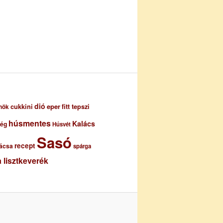
dió
eper
cukkini
fitt tepszi
nök
húsmentes
Kalács
ség
Húsvét
Sasó
recept
ácsa
spárga
 lisztkeverék