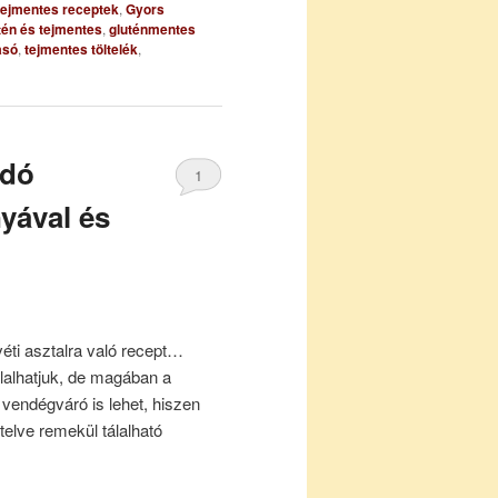
 tejmentes receptek
,
Gyors
tén és tejmentes
,
gluténmentes
asó
,
tejmentes töltelék
,
ádó
1
nyával és
éti asztalra való recept…
álalhatjuk, de magában a
vendégváró is lehet, hiszen
telve remekül tálalható