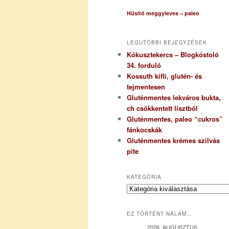
Hűsítő meggyleves – paleo
LEGUTÓBBI BEJEGYZÉSEK
Kókusztekercs – Blogkóstoló
34. forduló
Kossuth kifli, glutén- és
tejmentesen
Gluténmentes lekváros bukta,
ch csökkentett lisztből
Gluténmentes, paleo “cukros”
fánkocskák
Gluténmentes krémes szilvás
pite
KATEGÓRIA
K
a
t
EZ TÖRTÉNT NÁLAM…
e
g
2026. AUGUSZTUS