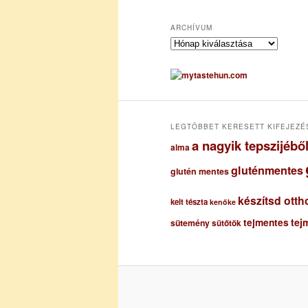
ARCHÍVUM
A
r
c
h
í
v
u
LEGTÖBBET KERESETT KIFEJEZÉ
m
a nagyik tepszijéb
alma
gluténmentes
glutén mentes
készítsd otth
kelt tészta
kenőke
tejmentes
tej
sütemény
sütőtök