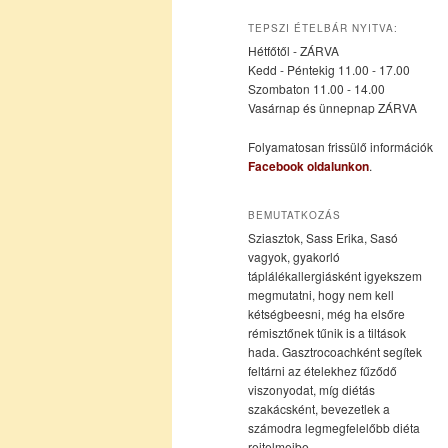
az
a
TEPSZI ÉTELBÁR NYITVA:
Hétfőtől - ZÁRVA
elsődleges
másodlagos
Kedd - Péntekig 11.00 - 17.00
Szombaton 11.00 - 14.00
Vasárnap és ünnepnap ZÁRVA
tartalomra
tartalomra
Folyamatosan frissülő információk
Facebook oldalunkon
.
BEMUTATKOZÁS
Sziasztok, Sass Erika, Sasó
vagyok, gyakorló
táplálékallergiásként igyekszem
megmutatni, hogy nem kell
kétségbeesni, még ha elsőre
rémisztőnek tűnik is a tiltások
hada. Gasztrocoachként segítek
feltárni az ételekhez fűződő
viszonyodat, míg diétás
szakácsként, bevezetlek a
számodra legmegfelelőbb diéta
rejtelmeibe.