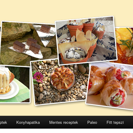
ptek
Konyhapatika
Mentes receptek
Paleo
Fitt tepszi