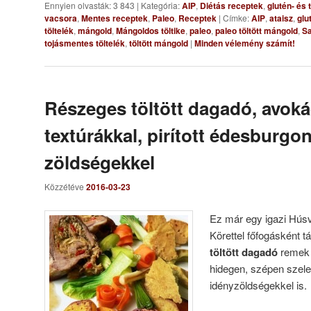
Ennyien olvasták: 3 843
|
Kategória:
AIP
,
Diétás receptek
,
glutén- és
vacsora
,
Mentes receptek
,
Paleo
,
Receptek
|
Címke:
AIP
,
ataisz
,
glu
töltelék
,
mángold
,
Mángoldos töltike
,
paleo
,
paleo töltött mángold
,
S
tojásmentes töltelék
,
töltött mángold
|
Minden vélemény számít!
Részeges töltött dagadó, avok
textúrákkal, pirított édesburgo
zöldségekkel
Közzétéve
2016-03-23
Ez már egy igazi Húsv
Körettel főfogásként t
töltött dagadó
remek 
hidegen, szépen szele
idényzöldségekkel is.