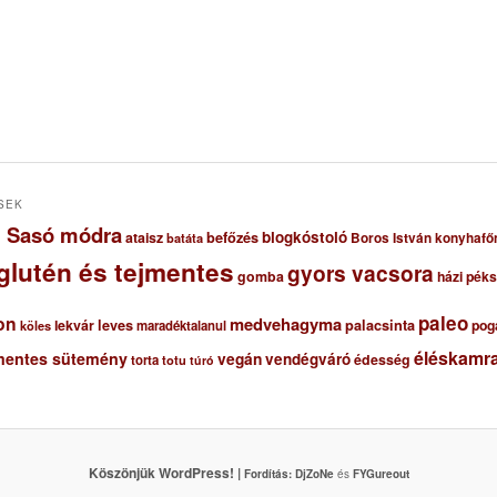
SEK
ől Sasó módra
blogkóstoló
ataisz
befőzés
Boros István konyhafő
batáta
glutén és tejmentes
gyors vacsora
gomba
házi pék
paleo
on
medvehagyma
lekvár
leves
palacsinta
pog
maradéktalanul
köles
éléskamra
mentes sütemény
vegán
vendégváró
édesség
torta
totu
túró
Köszönjük WordPress! |
Fordítás:
DjZoNe
és
FYGureout