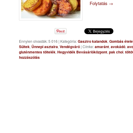
Folytatás
→
Ennyien olvasták: 5 016
|
Kategória:
Gasztro kalandok
,
Gombás étele
Sültek
,
Ünnepi asztalra
,
Vendégváró
|
Címke:
amaránt
,
avokádó
,
avo
gluténmentes töltelék
,
Hegyvidék Bevásárlóközpont
,
pak choi
,
tölt
hozzászólás