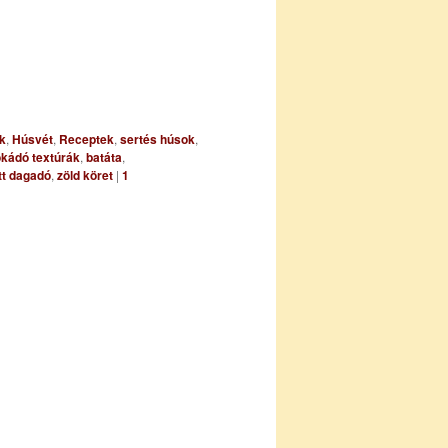
k
,
Húsvét
,
Receptek
,
sertés húsok
,
kádó textúrák
,
batáta
,
ött dagadó
,
zöld köret
|
1