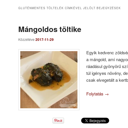
GLUTÉNMENTES TÖLTELÉK
CÍMKÉVEL JELÖLT BEJEGYZÉSEK
Mángoldos töltike
Közzétéve
2017-11-29
Egyik kedvenc zöldsé
a mángold, ami nagyon
ráadásul gyönyörű s
túl igényes növény, d
csak elvegetált a ker
Folytatás
→