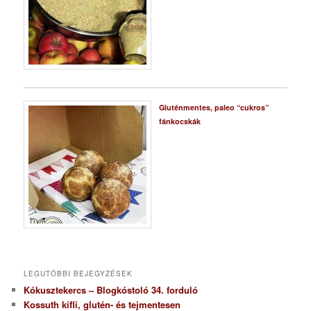
Gluténmentes, paleo “cukros”
fánkocskák
LEGUTÓBBI BEJEGYZÉSEK
Kókusztekercs – Blogkóstoló 34. forduló
Kossuth kifli, glutén- és tejmentesen