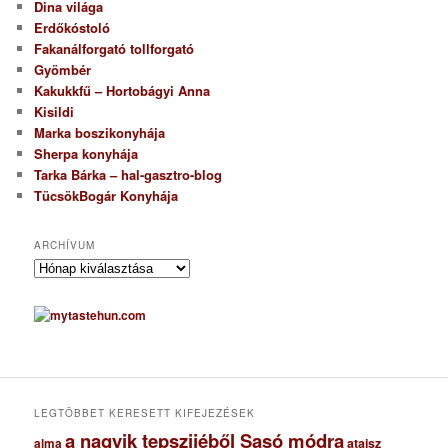
Dina világa
Erdőkóstoló
Fakanálforgató tollforgató
Gyömbér
Kakukkfű – Hortobágyi Anna
Kisildi
Marka boszikonyhája
Sherpa konyhája
Tarka Bárka – hal-gasztro-blog
TücsökBogár Konyhája
ARCHÍVUM
A
r
c
h
í
v
u
m
LEGTÖBBET KERESETT KIFEJEZÉSEK
a nagyik tepszijéből Sasó módra
ataisz
alma