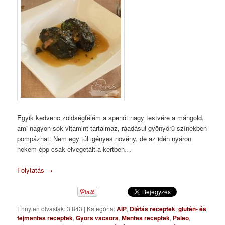
Egyik kedvenc zöldségfélém a spenót nagy testvére a mángold,
ami nagyon sok vitamint tartalmaz, ráadásul gyönyörű színekben
pompázhat. Nem egy túl igényes növény, de az idén nyáron
nekem épp csak elvegetált a kertben…
Folytatás
→
Ennyien olvasták: 3 843
|
Kategória:
AIP
,
Diétás receptek
,
glutén- és
tejmentes receptek
,
Gyors vacsora
,
Mentes receptek
,
Paleo
,