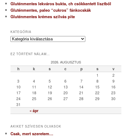
Gluténmentes lekváros bukta, ch csökkentett lisztből
Gluténmentes, paleo “cukros” fánkocskák
Gluténmentes krémes szilvás pite
KATEGÓRIA
K
a
t
EZ TÖRTÉNT NÁLAM…
e
g
2026. AUGUSZTUS
ó
h
k
s
c
p
s
v
r
1
2
i
3
4
5
6
7
8
9
a
10
11
12
13
14
15
16
17
18
19
20
21
22
23
24
25
26
27
28
29
30
31
« ápr
AKIKET SZÍVESEN OLVASOK
Csak, mert szeretem…