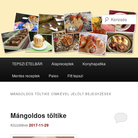
Főmenü
TEPSZI ÉTELBÁR
Alapreceptek
Konyhapatika
Tovább
Tovább
Mentes receptek
Paleo
Fitt tepszi
az
a
elsődleges
másodlagos
MÁNGOLDOS TÖLTIKE
CÍMKÉVEL JELÖLT BEJEGYZÉSEK
tartalomra
tartalomra
Mángoldos töltike
Közzétéve
2017-11-29