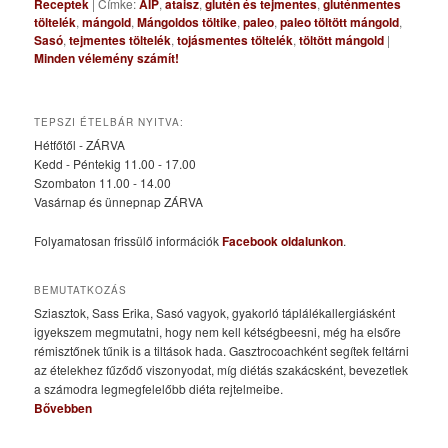
Receptek
|
Címke:
AIP
,
ataisz
,
glutén és tejmentes
,
gluténmentes
töltelék
,
mángold
,
Mángoldos töltike
,
paleo
,
paleo töltött mángold
,
Sasó
,
tejmentes töltelék
,
tojásmentes töltelék
,
töltött mángold
|
Minden vélemény számít!
TEPSZI ÉTELBÁR NYITVA:
Hétfőtől - ZÁRVA
Kedd - Péntekig 11.00 - 17.00
Szombaton 11.00 - 14.00
Vasárnap és ünnepnap ZÁRVA
Folyamatosan frissülő információk
Facebook oldalunkon
.
BEMUTATKOZÁS
Sziasztok, Sass Erika, Sasó vagyok, gyakorló táplálékallergiásként
igyekszem megmutatni, hogy nem kell kétségbeesni, még ha elsőre
rémisztőnek tűnik is a tiltások hada. Gasztrocoachként segítek feltárni
az ételekhez fűződő viszonyodat, míg diétás szakácsként, bevezetlek
a számodra legmegfelelőbb diéta rejtelmeibe.
Bővebben