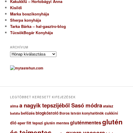
Kakukkfű – Hortobágyi Anna
Kisildi
Marka boszikonyhája
Sherpa konyhája
Tarka Bárka – hal-gasztro-blog
TücsökBogár Konyhája
ARCHÍVUM
A
r
c
h
í
v
u
m
LEGTÖBBET KERESETT KIFEJEZÉSEK
a nagyik tepszijéből Sasó módra
ataisz
alma
blogkóstoló
befőzés
cukkini
Boros István konyhafőnök
batáta
glutén
gluténmentes
dió
eper
fitt tepszi
glutén mentes
és tejmentes
gyors vacsora