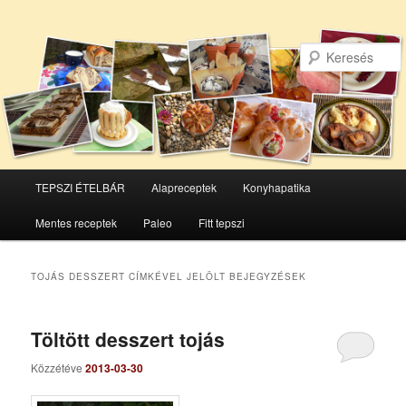
Főmenü
TEPSZI ÉTELBÁR
Alapreceptek
Konyhapatika
Tovább
Tovább
Mentes receptek
Paleo
Fitt tepszi
az
a
elsődleges
másodlagos
TOJÁS DESSZERT
CÍMKÉVEL JELÖLT BEJEGYZÉSEK
tartalomra
tartalomra
Töltött desszert tojás
Közzétéve
2013-03-30