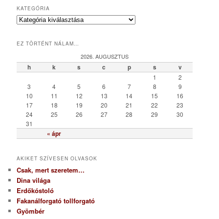
KATEGÓRIA
K
a
t
EZ TÖRTÉNT NÁLAM…
e
g
2026. AUGUSZTUS
ó
h
k
s
c
p
s
v
r
1
2
i
3
4
5
6
7
8
9
a
10
11
12
13
14
15
16
17
18
19
20
21
22
23
24
25
26
27
28
29
30
31
« ápr
AKIKET SZÍVESEN OLVASOK
Csak, mert szeretem…
Dina világa
Erdőkóstoló
Fakanálforgató tollforgató
Gyömbér