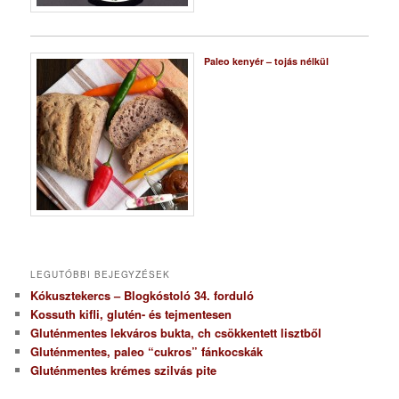
Paleo kenyér – tojás nélkül
LEGUTÓBBI BEJEGYZÉSEK
Kókusztekercs – Blogkóstoló 34. forduló
Kossuth kifli, glutén- és tejmentesen
Gluténmentes lekváros bukta, ch csökkentett lisztből
Gluténmentes, paleo “cukros” fánkocskák
Gluténmentes krémes szilvás pite