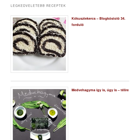
LEGKEDVELETEBB RECEPTEK
Kókusztekercs – Blogkóstoló 34.
forduló
Medvehagyma így is, úgy is – télire