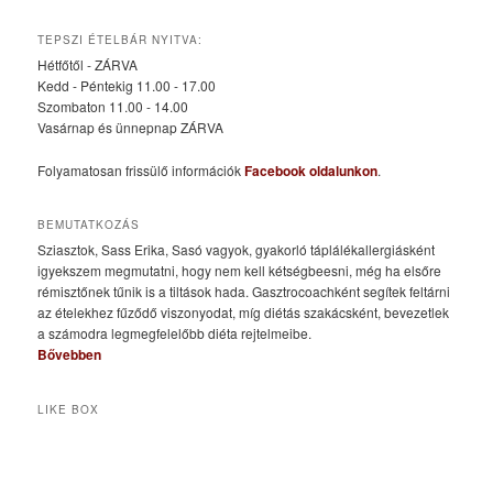
TEPSZI ÉTELBÁR NYITVA:
Hétfőtől - ZÁRVA
Kedd - Péntekig 11.00 - 17.00
Szombaton 11.00 - 14.00
Vasárnap és ünnepnap ZÁRVA
Folyamatosan frissülő információk
Facebook oldalunkon
.
BEMUTATKOZÁS
Sziasztok, Sass Erika, Sasó vagyok, gyakorló táplálékallergiásként
igyekszem megmutatni, hogy nem kell kétségbeesni, még ha elsőre
rémisztőnek tűnik is a tiltások hada. Gasztrocoachként segítek feltárni
az ételekhez fűződő viszonyodat, míg diétás szakácsként, bevezetlek
a számodra legmegfelelőbb diéta rejtelmeibe.
Bővebben
LIKE BOX