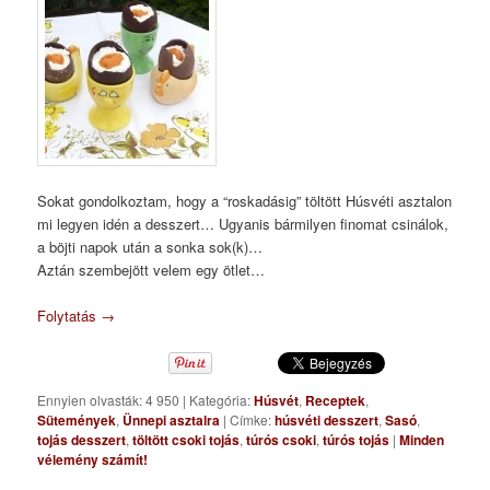
Sokat gondolkoztam, hogy a “roskadásig” töltött Húsvéti asztalon
mi legyen idén a desszert… Ugyanis bármilyen finomat csinálok,
a böjti napok után a sonka sok(k)…
Aztán szembejött velem egy ötlet…
Folytatás
→
Ennyien olvasták: 4 950
|
Kategória:
Húsvét
,
Receptek
,
Sütemények
,
Ünnepi asztalra
|
Címke:
húsvéti desszert
,
Sasó
,
tojás desszert
,
töltött csoki tojás
,
túrós csoki
,
túrós tojás
|
Minden
vélemény számít!