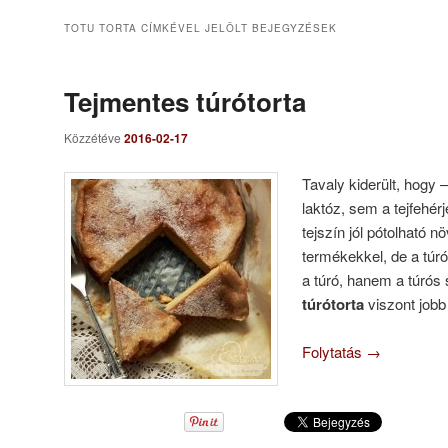
TOTU TORTA
CÍMKÉVEL JELÖLT BEJEGYZÉSEK
Tejmentes túrótorta
Közzétéve
2016-02-17
Tavaly kiderült, hogy
laktóz, sem a tejfehé
tejszín jól pótolható 
termékekkel, de a túr
a túró, hanem a túrós 
túrótorta
viszont jobb 
Folytatás
→