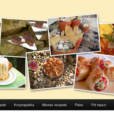
ptek
Konyhapatika
Mentes receptek
Paleo
Fitt tepszi