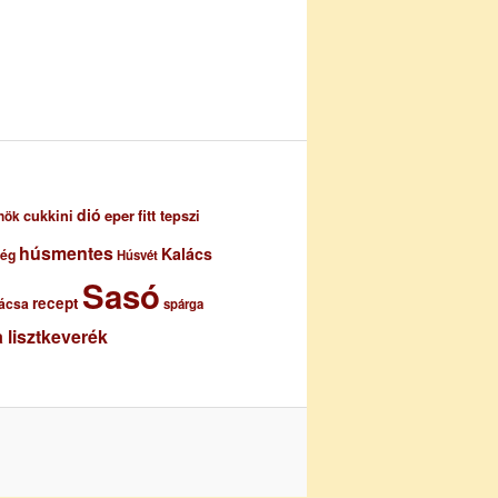
dió
eper
cukkini
fitt tepszi
nök
húsmentes
Kalács
ség
Húsvét
Sasó
recept
ácsa
spárga
 lisztkeverék