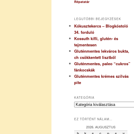
Répatatár
LEGUTÓBBI BEJEGYZÉSEK
Kókusztekercs – Blogkóstoló
34. forduló
Kossuth kifli, glutén- és
tejmentesen
Gluténmentes lekváros bukta,
ch csökkentett lisztből
Gluténmentes, paleo “cukros”
fánkocskák
Gluténmentes krémes szilvás
pite
KATEGÓRIA
K
a
t
EZ TÖRTÉNT NÁLAM…
e
g
2026. AUGUSZTUS
ó
h
k
s
c
p
s
v