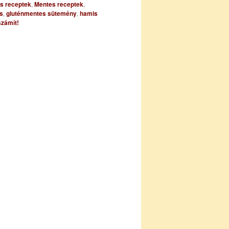
es receptek
,
Mentes receptek
,
s
,
gluténmentes sütemény
,
hamis
zámít!