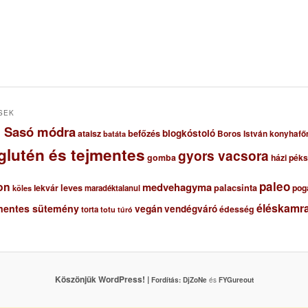
SEK
ől Sasó módra
blogkóstoló
ataisz
befőzés
Boros István konyhafő
batáta
glutén és tejmentes
gyors vacsora
gomba
házi pék
paleo
on
medvehagyma
lekvár
leves
palacsinta
pog
maradéktalanul
köles
éléskamra
mentes sütemény
vegán
vendégváró
édesség
torta
totu
túró
Köszönjük WordPress! |
Fordítás:
DjZoNe
és
FYGureout