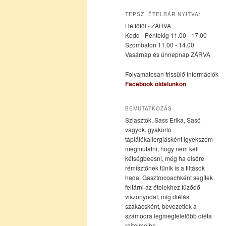
az
a
TEPSZI ÉTELBÁR NYITVA:
Hétfőtől - ZÁRVA
elsődleges
másodlagos
Kedd - Péntekig 11.00 - 17.00
Szombaton 11.00 - 14.00
Vasárnap és ünnepnap ZÁRVA
tartalomra
tartalomra
Folyamatosan frissülő információk
Facebook oldalunkon
.
BEMUTATKOZÁS
Sziasztok, Sass Erika, Sasó
vagyok, gyakorló
táplálékallergiásként igyekszem
megmutatni, hogy nem kell
kétségbeesni, még ha elsőre
rémisztőnek tűnik is a tiltások
hada. Gasztrocoachként segítek
feltárni az ételekhez fűződő
viszonyodat, míg diétás
szakácsként, bevezetlek a
számodra legmegfelelőbb diéta
rejtelmeibe.