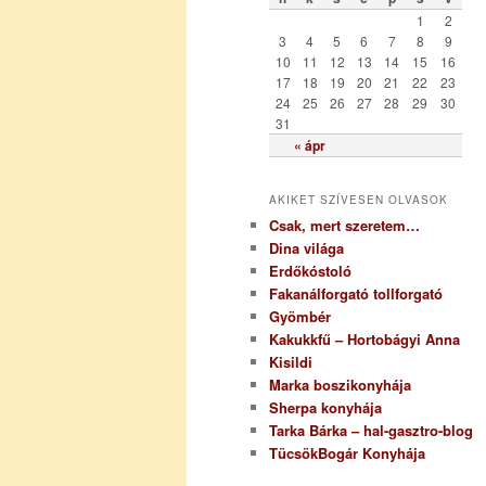
r
1
2
i
3
4
5
6
7
8
9
a
10
11
12
13
14
15
16
17
18
19
20
21
22
23
24
25
26
27
28
29
30
31
« ápr
AKIKET SZÍVESEN OLVASOK
Csak, mert szeretem…
Dina világa
Erdőkóstoló
Fakanálforgató tollforgató
Gyömbér
Kakukkfű – Hortobágyi Anna
Kisildi
Marka boszikonyhája
Sherpa konyhája
Tarka Bárka – hal-gasztro-blog
TücsökBogár Konyhája