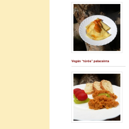
Vegán “túrós” palacsinta