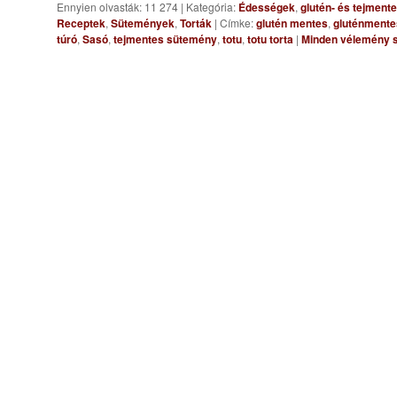
Ennyien olvasták: 11 274
|
Kategória:
Édességek
,
glutén- és tejment
Receptek
,
Sütemények
,
Torták
|
Címke:
glutén mentes
,
gluténmente
túró
,
Sasó
,
tejmentes sütemény
,
totu
,
totu torta
|
Minden vélemény s