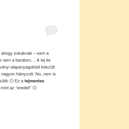
 – ahogy sokaknak – sem a
rje nem a barátom… A tej és
növényi alapanyagokból készült
ó nagyon hiányzott. No, nem is
sütik 🙂 Ez a
tejmentes
mint az “eredeti” 🙂