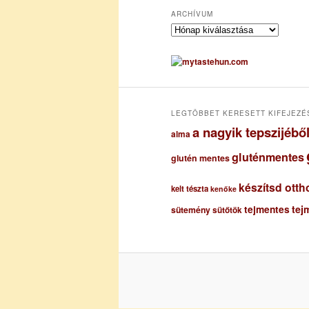
ARCHÍVUM
A
r
c
h
í
v
u
LEGTÖBBET KERESETT KIFEJEZÉ
m
a nagyik tepszijéb
alma
gluténmentes
glutén mentes
készítsd otth
kelt tészta
kenőke
tejmentes
tej
sütemény
sütőtök