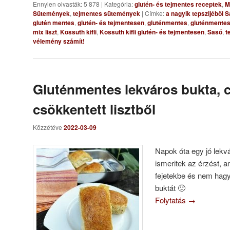
Ennyien olvasták: 5 878
|
Kategória:
glutén- és tejmentes receptek
,
M
Sütemények
,
tejmentes sütemények
|
Címke:
a nagyik tepszijéből 
glutén mentes
,
glutén- és tejmentesen
,
gluténmentes
,
gluténmente
mix liszt
,
Kossuth kifli
,
Kossuth kifli glutén- és tejmentesen
,
Sasó
,
t
vélemény számít!
Gluténmentes lekváros bukta, 
csökkentett lisztből
Közzétéve
2022-03-09
Napok óta egy jó lekv
ismeritek az érzést, a
fejetekbe és nem hagy
buktát 🙂
Folytatás
→