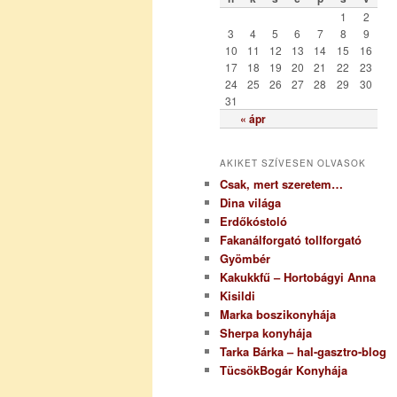
r
1
2
i
3
4
5
6
7
8
9
a
10
11
12
13
14
15
16
17
18
19
20
21
22
23
24
25
26
27
28
29
30
31
« ápr
AKIKET SZÍVESEN OLVASOK
Csak, mert szeretem…
Dina világa
Erdőkóstoló
Fakanálforgató tollforgató
Gyömbér
Kakukkfű – Hortobágyi Anna
Kisildi
Marka boszikonyhája
Sherpa konyhája
Tarka Bárka – hal-gasztro-blog
TücsökBogár Konyhája