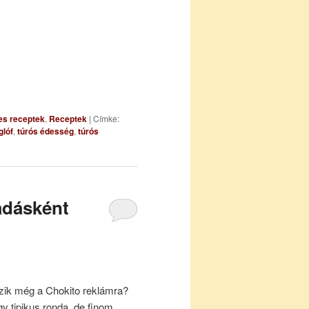
es receptek
,
Receptek
|
Címke:
glóf
,
túrós édesség
,
túrós
adásként
zik még a Chokito reklámra?
gy tipikus ronda, de finom