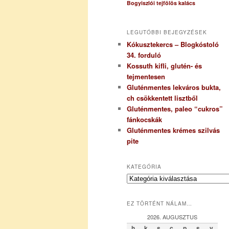
Bogyiszlói tejfölös kalács
LEGUTÓBBI BEJEGYZÉSEK
Kókusztekercs – Blogkóstoló
34. forduló
Kossuth kifli, glutén- és
tejmentesen
Gluténmentes lekváros bukta,
ch csökkentett lisztből
Gluténmentes, paleo “cukros”
fánkocskák
Gluténmentes krémes szilvás
pite
KATEGÓRIA
K
a
t
EZ TÖRTÉNT NÁLAM…
e
g
2026. AUGUSZTUS
ó
h
k
s
c
p
s
v