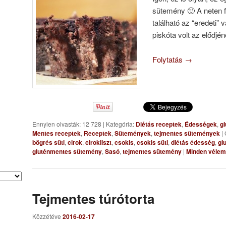
sütemény 🙂 A neten 
található az “eredeti” 
piskóta volt az elődj
Folytatás
→
Ennyien olvasták: 12 728
|
Kategória:
Diétás receptek
,
Édességek
,
gl
Mentes receptek
,
Receptek
,
Sütemények
,
tejmentes sütemények
|
bögrés süti
,
cirok
,
cirokliszt
,
csokis
,
csokis süti
,
diétás édesség
,
gl
gluténmentes sütemény
,
Sasó
,
tejmentes sütemény
|
Minden vélem
Tejmentes túrótorta
Közzétéve
2016-02-17