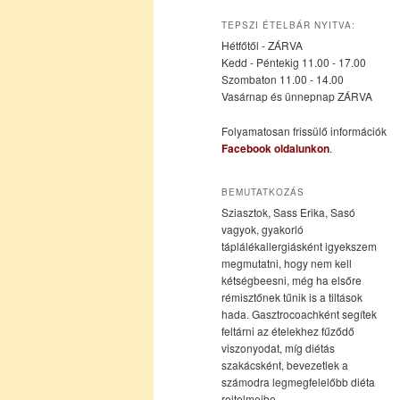
az
a
TEPSZI ÉTELBÁR NYITVA:
Hétfőtől - ZÁRVA
elsődleges
másodlagos
Kedd - Péntekig 11.00 - 17.00
Szombaton 11.00 - 14.00
Vasárnap és ünnepnap ZÁRVA
tartalomra
tartalomra
Folyamatosan frissülő információk
Facebook oldalunkon
.
BEMUTATKOZÁS
Sziasztok, Sass Erika, Sasó
vagyok, gyakorló
táplálékallergiásként igyekszem
megmutatni, hogy nem kell
kétségbeesni, még ha elsőre
rémisztőnek tűnik is a tiltások
hada. Gasztrocoachként segítek
feltárni az ételekhez fűződő
viszonyodat, míg diétás
szakácsként, bevezetlek a
számodra legmegfelelőbb diéta
rejtelmeibe.