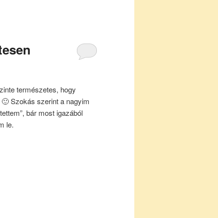
ntesen
szinte természetes, hogy
m 🙂 Szokás szerint a nagyim
ítettem”, bár most igazából
m le.