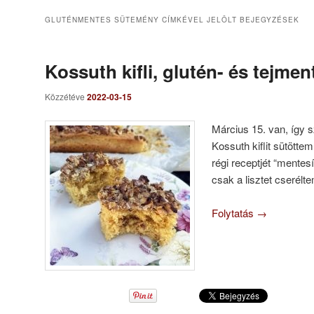
GLUTÉNMENTES SÜTEMÉNY
CÍMKÉVEL JELÖLT BEJEGYZÉSEK
Kossuth kifli, glutén- és tejme
Közzétéve
2022-03-15
Március 15. van, így 
Kossuth kiflit sütötte
régi receptjét “mentes
csak a lisztet cserélte
Folytatás
→