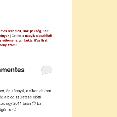
entes receptek
,
Házi pékség
,
Kelt
mények
|
Címke:
a nagyik tepszijéből
es sütemény
,
gm bukta
,
it'us liszt
,
mény számít!
énmentes
ors, és könnyű, a siker viszont
g a blog születése előtti
zör, úgy 2011 táján 🙂 Ez
égén is 🙂