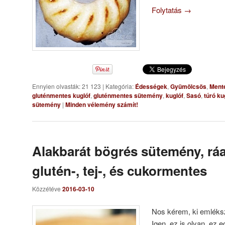
Folytatás
→
Ennyien olvasták: 21 123
|
Kategória:
Édességek
,
Gyümölcsös
,
Ment
gluténmentes kuglóf
,
gluténmentes sütemény
,
kuglóf
,
Sasó
,
túró ku
sütemény
|
Minden vélemény számít!
Alakbarát bögrés sütemény, rá
glutén-, tej-, és cukormentes
Közzétéve
2016-03-10
Nos kérem, ki emléks
Igen, ez is olyan, ez e