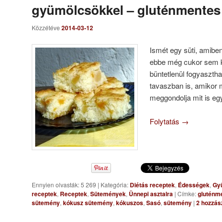
gyümölcsökkel – gluténmentes
Közzétéve
2014-03-12
Ismét egy süti, amibe
ebbe még cukor sem k
büntetlenül fogyaszthat
tavaszban is, amikor
meggondolja mit is eg
Folytatás
→
Ennyien olvasták: 5 269
|
Kategória:
Diétás receptek
,
Édességek
,
Gy
receptek
,
Receptek
,
Sütemények
,
Ünnepi asztalra
|
Címke:
gluténm
sütemény
,
kókusz sütemény
,
kókuszos
,
Sasó
,
sütemény
|
2
hozzás