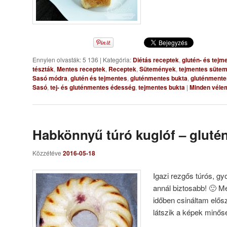
Ennyien olvasták: 5 136
|
Kategória:
Diétás receptek
,
glutén- és tejm
tészták
,
Mentes receptek
,
Receptek
,
Sütemények
,
tejmentes süte
Sasó módra
,
glutén és tejmentes
,
gluténmentes bukta
,
gluténment
Sasó
,
tej- és gluténmentes édesség
,
tejmentes bukta
|
Minden véle
Habkönnyű túró kuglóf – glut
Közzétéve
2016-05-18
Igazi rezgős túrós, gy
annál biztosabb! 🙂 Mé
időben csináltam elős
látszik a képek minős