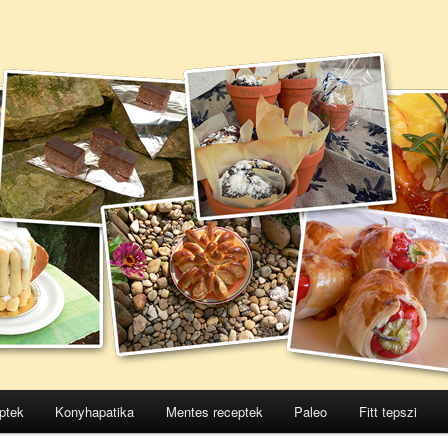
ptek
Konyhapatika
Mentes receptek
Paleo
Fitt tepszi