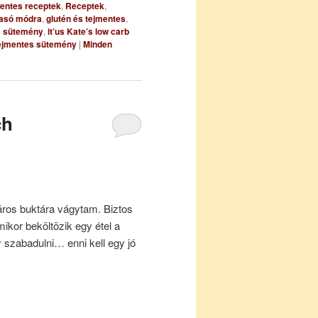
entes receptek
,
Receptek
,
Sasó módra
,
glutén és tejmentes
,
s sütemény
,
it’us Kate’s low carb
ejmentes sütemény
|
Minden
ch
áros buktára vágytam. Biztos
mikor beköltözik egy étel a
 szabadulni… enni kell egy jó