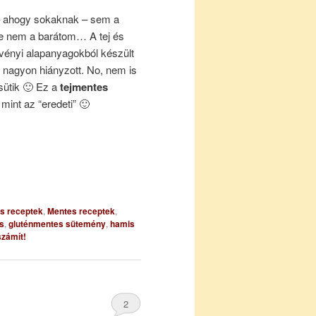
 – ahogy sokaknak – sem a
rje nem a barátom… A tej és
növényi alapanyagokból készült
ó nagyon hiányzott. No, nem is
sütik 🙂 Ez a
tejmentes
mint az “eredeti” 🙂
es receptek
,
Mentes receptek
,
s
,
gluténmentes sütemény
,
hamis
zámít!
2