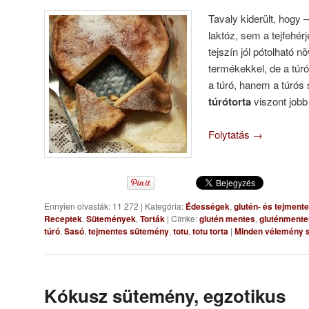
Tavaly kiderült, hogy
laktóz, sem a tejfehé
tejszín jól pótolható 
termékekkel, de a túr
a túró, hanem a túrós 
túrótorta
viszont jobb 
Folytatás
→
Ennyien olvasták: 11 272
|
Kategória:
Édességek
,
glutén- és tejment
Receptek
,
Sütemények
,
Torták
|
Címke:
glutén mentes
,
gluténmente
túró
,
Sasó
,
tejmentes sütemény
,
totu
,
totu torta
|
Minden vélemény s
Kókusz sütemény, egzotikus