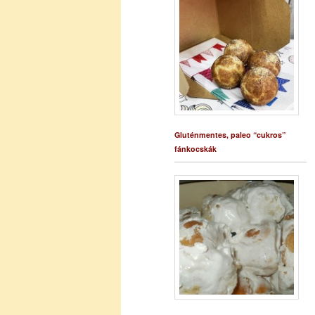
Gluténmentes, paleo “cukros”
fánkocskák