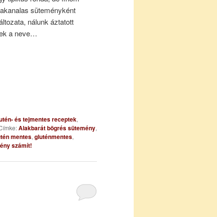
fakanalas süteményként
változata, nálunk áztatott
ének a neve…
utén- és tejmentes receptek
,
Címke:
Alakbarát bögrés sütemény
,
utén mentes
,
gluténmentes
,
ény számít!