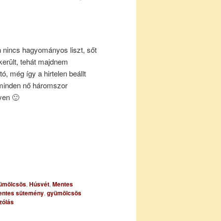
n nincs hagyományos liszt, sőt
erült, tehát majdnem
ó, még így a hirtelen beállt
 minden nő háromszor
yen 🙂
ümölcsös
,
Húsvét
,
Mentes
entes sütemény
,
gyümölcsös
zólás