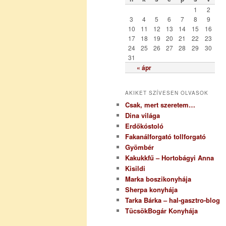
r
1
2
i
3
4
5
6
7
8
9
a
10
11
12
13
14
15
16
17
18
19
20
21
22
23
24
25
26
27
28
29
30
31
« ápr
AKIKET SZÍVESEN OLVASOK
Csak, mert szeretem…
Dina világa
Erdőkóstoló
Fakanálforgató tollforgató
Gyömbér
Kakukkfű – Hortobágyi Anna
Kisildi
Marka boszikonyhája
Sherpa konyhája
Tarka Bárka – hal-gasztro-blog
TücsökBogár Konyhája