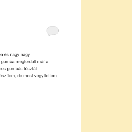
a és nagy nagy
 gomba megfordult már a
nes gombás tésztát
észítem, de most vegyítettem