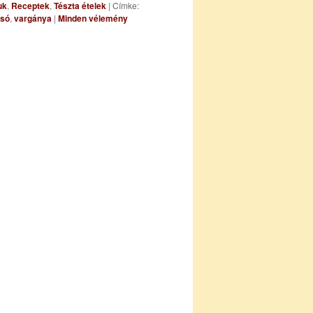
uk
,
Receptek
,
Tészta ételek
|
Címke:
só
,
vargánya
|
Minden vélemény