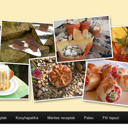
ptek
Konyhapatika
Mentes receptek
Paleo
Fitt tepszi