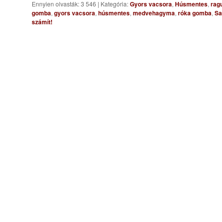
Ennyien olvasták: 3 546
|
Kategória:
Gyors vacsora
,
Húsmentes
,
rag
gomba
,
gyors vacsora
,
húsmentes
,
medvehagyma
,
róka gomba
,
Sa
számít!