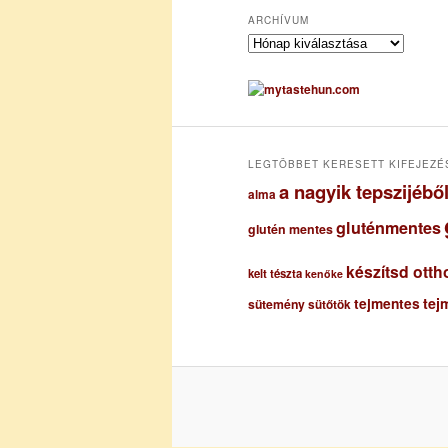
ARCHÍVUM
A
r
c
h
í
v
u
LEGTÖBBET KERESETT KIFEJEZÉ
m
a nagyik tepszijéb
alma
gluténmentes
glutén mentes
készítsd otth
kelt tészta
kenőke
tejmentes
tej
sütemény
sütőtök