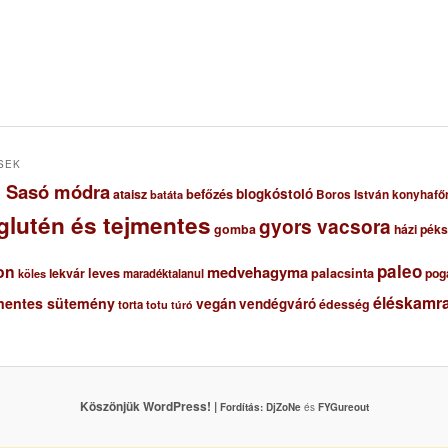
SEK
ől Sasó módra
blogkóstoló
ataisz
befőzés
Boros István konyhafő
batáta
glutén és tejmentes
gyors vacsora
gomba
házi pék
paleo
on
medvehagyma
lekvár
leves
palacsinta
pog
maradéktalanul
köles
éléskamra
mentes sütemény
vegán
vendégváró
édesség
torta
totu
túró
Köszönjük WordPress! |
Fordítás:
DjZoNe
és
FYGureout