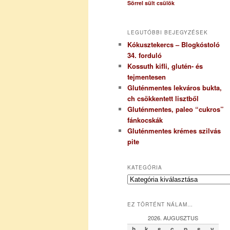
Sörrel sült csülök
LEGUTÓBBI BEJEGYZÉSEK
Kókusztekercs – Blogkóstoló
34. forduló
Kossuth kifli, glutén- és
tejmentesen
Gluténmentes lekváros bukta,
ch csökkentett lisztből
Gluténmentes, paleo “cukros”
fánkocskák
Gluténmentes krémes szilvás
pite
KATEGÓRIA
K
a
t
EZ TÖRTÉNT NÁLAM…
e
g
2026. AUGUSZTUS
ó
h
k
s
c
p
s
v