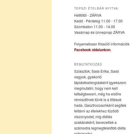
az
a
TEPSZI ÉTELBÁR NYITVA:
Hétfőtől - ZÁRVA
elsődleges
másodlagos
Kedd - Péntekig 11.00 - 17.00
Szombaton 11.00 - 14.00
Vasárnap és ünnepnap ZÁRVA
tartalomra
tartalomra
Folyamatosan frissülő információk
Facebook oldalunkon
.
BEMUTATKOZÁS
Sziasztok, Sass Erika, Sasó
vagyok, gyakorló
táplálékallergiásként igyekszem
megmutatni, hogy nem kell
kétségbeesni, még ha elsőre
rémisztőnek tűnik is a tiltások
hada. Gasztrocoachként segítek
feltárni az ételekhez fűződő
viszonyodat, míg diétás
szakácsként, bevezetlek a
számodra legmegfelelőbb diéta
rejtelmeibe.