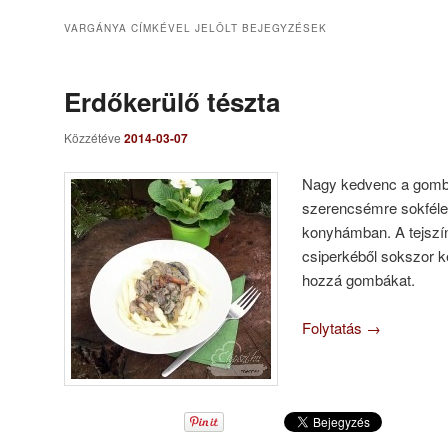
VARGÁNYA
CÍMKÉVEL JELÖLT BEJEGYZÉSEK
Erdőkerülő tészta
Közzétéve
2014-03-07
Nagy kedvenc a gomb
szerencsémre sokféle
konyhámban. A tejszí
csiperkéből sokszor k
hozzá gombákat.
Folytatás
→