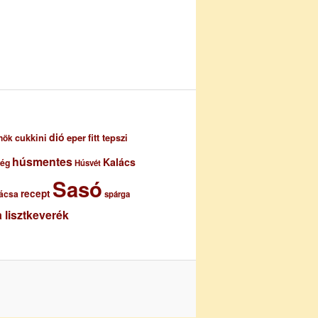
dió
eper
cukkini
fitt tepszi
nök
húsmentes
Kalács
ség
Húsvét
Sasó
recept
ácsa
spárga
 lisztkeverék