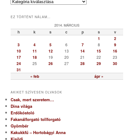
K
a
t
EZ TÖRTÉNT NÁLAM…
e
g
2014. MÁRCIUS
ó
h
k
s
c
p
s
v
r
1
2
i
3
4
5
6
7
8
9
a
10
11
12
13
14
15
16
17
18
19
20
21
22
23
24
25
26
27
28
29
30
31
« feb
ápr »
AKIKET SZÍVESEN OLVASOK
Csak, mert szeretem…
Dina világa
Erdőkóstoló
Fakanálforgató tollforgató
Gyömbér
Kakukkfű – Hortobágyi Anna
Kisildi