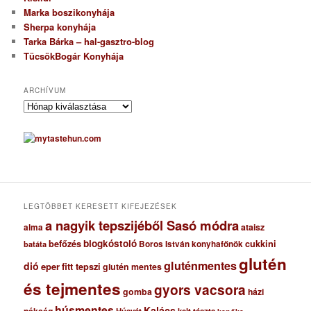
Marka boszikonyhája
Sherpa konyhája
Tarka Bárka – hal-gasztro-blog
TücsökBogár Konyhája
ARCHÍVUM
A
r
c
h
í
v
u
m
LEGTÖBBET KERESETT KIFEJEZÉSEK
a nagyik tepszijéből Sasó módra
ataisz
alma
blogkóstoló
befőzés
cukkini
Boros István konyhafőnök
batáta
glutén
gluténmentes
dió
eper
fitt tepszi
glutén mentes
és tejmentes
gyors vacsora
gomba
házi
húsmentes
Kalács