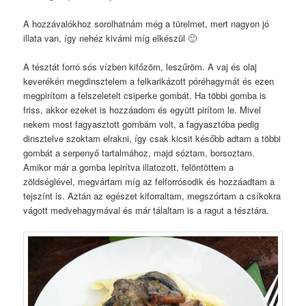
A hozzávalókhoz sorolhatnám még a türelmet, mert nagyon jó
illata van, így nehéz kivárni míg elkészül 🙂
A tésztát forró sós vízben kifőzöm, leszűröm. A vaj és olaj
keverékén megdinsztelem a felkarikázott póréhagymát és ezen
megpirítom a felszeletelt csiperke gombát. Ha többi gomba is
friss, akkor ezeket is hozzáadom és együtt pirítom le. Mivel
nekem most fagyasztott gombám volt, a fagyasztóba pedig
dinsztelve szoktam elrakni, így csak kicsit később adtam a többi
gombát a serpenyő tartalmához, majd sóztam, borsoztam.
Amikor már a gomba lepirítva illatozott, felöntöttem a
zöldséglével, megvártam míg az felforrósodik és hozzáadtam a
tejszínt is. Aztán az egészet kiforraltam, megszórtam a csíkokra
vágott medvehagymával és már tálaltam is a ragut a tésztára.