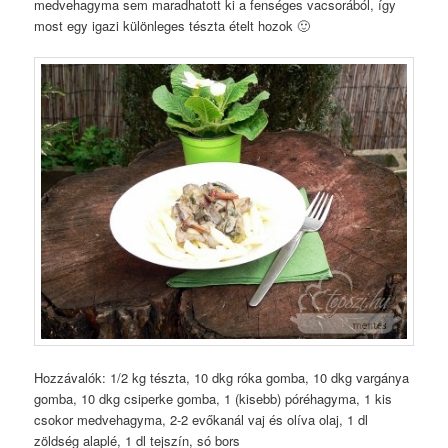
medvehagyma sem maradhatott ki a fenséges vacsorából, így
most egy igazi különleges tészta ételt hozok 🙂
Hozzávalók: 1/2 kg tészta, 10 dkg róka gomba, 10 dkg vargánya
gomba, 10 dkg csiperke gomba, 1 (kisebb) póréhagyma, 1 kis
csokor medvehagyma, 2-2 evőkanál vaj és olíva olaj, 1 dl
zöldség alaplé, 1 dl tejszín, só bors