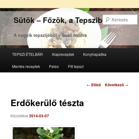
Sütök – Főzök, a Tepsziből
A nagyik tepszijéből – Sasó módra
Főmenü
TEPSZI ÉTELBÁR
Alapreceptek
Konyhapatika
Tovább
Tovább
Mentes receptek
Paleo
Fitt tepszi
az
a
elsődleges
másodlagos
Bejegyzés
←
Előző
Következő
→
navigáció
tartalomra
tartalomra
Erdőkerülő tészta
Közzétéve
2014-03-07