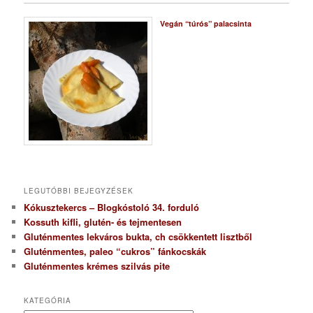
Vegán “túrós” palacsinta
LEGUTÓBBI BEJEGYZÉSEK
Kókusztekercs – Blogkóstoló 34. forduló
Kossuth kifli, glutén- és tejmentesen
Gluténmentes lekváros bukta, ch csökkentett lisztből
Gluténmentes, paleo “cukros” fánkocskák
Gluténmentes krémes szilvás pite
KATEGÓRIA