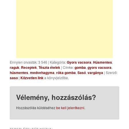
Ennyien olvasták: 3 546
|
Kategória:
Gyors vacsora
,
Húsmentes
,
raguk
,
Receptek
,
Tészta ételek
| Címke:
gomba
,
gyors vacsora
,
húsmentes
,
medvehagyma
,
róka gomba
,
Sasó
,
vargánya
| Szerző:
saso
|
Közvetlen link
a könyvjelzőbe.
Vélemény, hozzászólás?
Hozzászólás küldéséhez
be kell jelentkezni
.