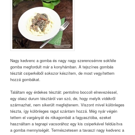
Nagy kedvenc a gomba és nagy nagy szerencsémre sokféle
gomba megfordult már a konyhámban. A tejszínes gombás
tésztát csiperkéből sokszor készítem, de most vegyítettem
hozzá gombákat.
Találtam egy érdekes tésztát: pentolino boccoli elnevezéssel,
egy olasz durum tésztáról van szó, de, hogy melyik vidékről
származhat, nem sikerült megfejtenem. Viszont mivel különleges
tészta, így különleges ragut szántam hozzá. Még nyár végén
tettem el vargányát és rókagombát a fagyasztóba, ezeket
használtam a tegnapi vacsorához egy kis csiperkével feldúsítva
a gomba mennyiségét. Természetesen a tavaszi nagy kedvenc a