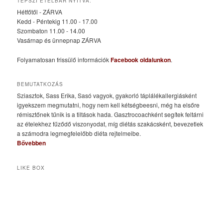
TEPSZI ÉTELBÁR NYITVA:
Hétfőtől - ZÁRVA
Kedd - Péntekig 11.00 - 17.00
Szombaton 11.00 - 14.00
Vasárnap és ünnepnap ZÁRVA
Folyamatosan frissülő információk
Facebook oldalunkon
.
BEMUTATKOZÁS
Sziasztok, Sass Erika, Sasó vagyok, gyakorló táplálékallergiásként
igyekszem megmutatni, hogy nem kell kétségbeesni, még ha elsőre
rémisztőnek tűnik is a tiltások hada. Gasztrocoachként segítek feltárni
az ételekhez fűződő viszonyodat, míg diétás szakácsként, bevezetlek
a számodra legmegfelelőbb diéta rejtelmeibe.
Bővebben
LIKE BOX