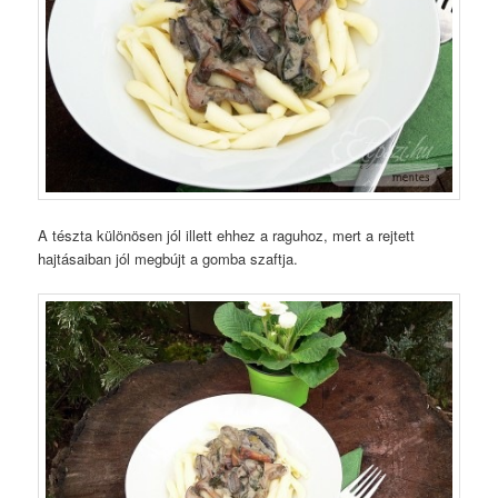
A tészta különösen jól illett ehhez a raguhoz, mert a rejtett
hajtásaiban jól megbújt a gomba szaftja.