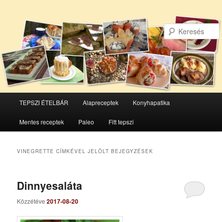
Főmenü
TEPSZI ÉTELBÁR
Alapreceptek
Konyhapatika
Tovább
Tovább
Mentes receptek
Paleo
Fitt tepszi
az
a
elsődleges
másodlagos
VINEGRETTE
CÍMKÉVEL JELÖLT BEJEGYZÉSEK
tartalomra
tartalomra
Dinnyesaláta
Közzétéve
2017-08-20