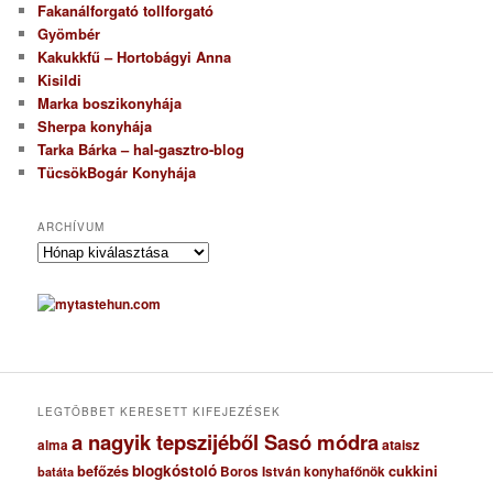
Fakanálforgató tollforgató
Gyömbér
Kakukkfű – Hortobágyi Anna
Kisildi
Marka boszikonyhája
Sherpa konyhája
Tarka Bárka – hal-gasztro-blog
TücsökBogár Konyhája
ARCHÍVUM
A
r
c
h
í
v
u
m
LEGTÖBBET KERESETT KIFEJEZÉSEK
a nagyik tepszijéből Sasó módra
ataisz
alma
blogkóstoló
befőzés
cukkini
Boros István konyhafőnök
batáta