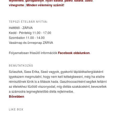
tejmentes
,
görögdinnye
,
nyári saláta
,
paleo
,
saláta
,
Sasó
,
vinegrette
|
Minden vélemény számít!
TEPSZI ÉTELBÁR NYITVA:
Hétfőtől - ZÁRVA
Kedd - Péntekig 11.00 - 17.00
Szombaton 11.00 - 14.00
Vasárnap és ünnepnap ZÁRVA
Folyamatosan frissülő információk
Facebook oldalunkon
.
BEMUTATKOZÁS
Sziasztok, Sass Erika, Sasó vagyok, gyakorló táplálékallergiásként
igyekszem megmutatni, hogy nem kell kétségbeesni, még ha elsőre
rémisztőnek tűnik is a tiltások hada. Gasztrocoachként segítek feltárni
az ételekhez fűződő viszonyodat, míg diétás szakácsként, bevezetlek
a számodra legmegfelelőbb diéta rejtelmeibe.
Bővebben
LIKE BOX