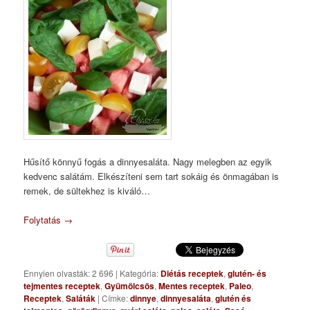
Hűsítő könnyű fogás a dinnyesaláta. Nagy melegben az egyik
kedvenc salátám. Elkészíteni sem tart sokáig és önmagában is
remek, de sültekhez is kiváló…
Folytatás
→
Ennyien olvasták: 2 696
|
Kategória:
Diétás receptek
,
glutén- és
tejmentes receptek
,
Gyümölcsös
,
Mentes receptek
,
Paleo
,
Receptek
,
Saláták
|
Címke:
dinnye
,
dinnyesaláta
,
glutén és