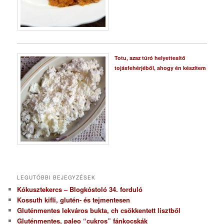
Totu, azaz túró helyettesítő
tojásfehérjéből, ahogy én készítem
LEGUTÓBBI BEJEGYZÉSEK
Kókusztekercs – Blogkóstoló 34. forduló
Kossuth kifli, glutén- és tejmentesen
Gluténmentes lekváros bukta, ch csökkentett lisztből
Gluténmentes, paleo “cukros” fánkocskák