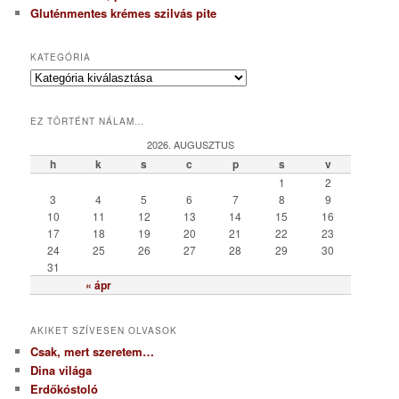
Gluténmentes krémes szilvás pite
KATEGÓRIA
K
a
t
EZ TÖRTÉNT NÁLAM…
e
g
2026. AUGUSZTUS
ó
h
k
s
c
p
s
v
r
1
2
i
3
4
5
6
7
8
9
a
10
11
12
13
14
15
16
17
18
19
20
21
22
23
24
25
26
27
28
29
30
31
« ápr
AKIKET SZÍVESEN OLVASOK
Csak, mert szeretem…
Dina világa
Erdőkóstoló