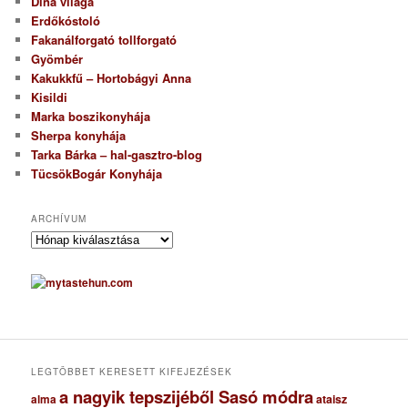
Dina világa
Erdőkóstoló
Fakanálforgató tollforgató
Gyömbér
Kakukkfű – Hortobágyi Anna
Kisildi
Marka boszikonyhája
Sherpa konyhája
Tarka Bárka – hal-gasztro-blog
TücsökBogár Konyhája
ARCHÍVUM
A
r
c
h
í
v
u
m
LEGTÖBBET KERESETT KIFEJEZÉSEK
a nagyik tepszijéből Sasó módra
ataisz
alma