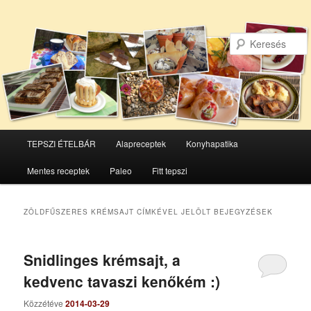
Főmenü
TEPSZI ÉTELBÁR
Alapreceptek
Konyhapatika
Tovább
Tovább
Mentes receptek
Paleo
Fitt tepszi
az
a
elsődleges
másodlagos
ZÖLDFŰSZERES KRÉMSAJT
CÍMKÉVEL JELÖLT BEJEGYZÉSEK
tartalomra
tartalomra
Snidlinges krémsajt, a
kedvenc tavaszi kenőkém :)
Közzétéve
2014-03-29