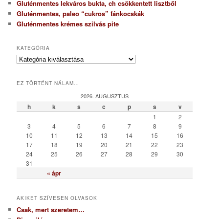
Gluténmentes lekváros bukta, ch csökkentett lisztből
Gluténmentes, paleo “cukros” fánkocskák
Gluténmentes krémes szilvás pite
KATEGÓRIA
K
a
t
EZ TÖRTÉNT NÁLAM…
e
g
2026. AUGUSZTUS
ó
h
k
s
c
p
s
v
r
1
2
i
3
4
5
6
7
8
9
a
10
11
12
13
14
15
16
17
18
19
20
21
22
23
24
25
26
27
28
29
30
31
« ápr
AKIKET SZÍVESEN OLVASOK
Csak, mert szeretem…