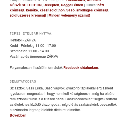
KÉSZÍTSD OTTHON
,
Receptek
,
Reggeli étkek
|
Címke:
házi
krémsajt
,
kenőke
,
készítsd otthon
,
Sasó
,
snidlinges krémsajt
,
zöldfűszeres krémsajt
|
Minden vélemény számít!
TEPSZI ÉTELBÁR NYITVA:
Hétfőtől - ZÁRVA
Kedd - Péntekig 11.00 - 17.00
Szombaton 11.00 - 14.00
Vasárnap és ünnepnap ZÁRVA
Folyamatosan frissülő információk
Facebook oldalunkon
.
BEMUTATKOZÁS
Sziasztok, Sass Erika, Sasó vagyok, gyakorló táplálékallergiásként
igyekszem megmutatni, hogy nem kell kétségbeesni, még ha elsőre
rémisztőnek tűnik is a tiltások hada. Gasztrocoachként segítek feltárni
az ételekhez fűződő viszonyodat, míg diétás szakácsként, bevezetlek
a számodra legmegfelelőbb diéta rejtelmeibe.
Bővebben