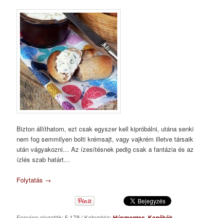
Bizton állíthatom, ezt csak egyszer kell kipróbálni, utána senki
nem fog semmilyen bolti krémsajt, vagy vajkrém illetve társaik
után vágyakozni… Az ízesítésnek pedig csak a fantázia és az
ízlés szab határt…
Folytatás
→
Ennyien olvasták: 5 178
|
Kategória:
Húsmentes
,
Kenőkék
,