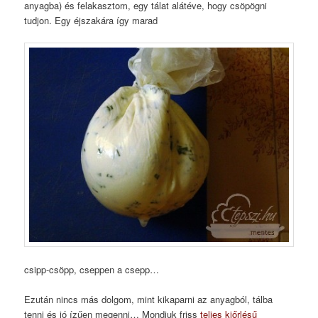
anyagba) és felakasztom, egy tálat alátéve, hogy csöpögni
tudjon. Egy éjszakára így marad
csipp-csöpp, cseppen a csepp…
Ezután nincs más dolgom, mint kikaparni az anyagból, tálba
tenni és jó ízűen megenni… Mondjuk friss
teljes kiőrlésű