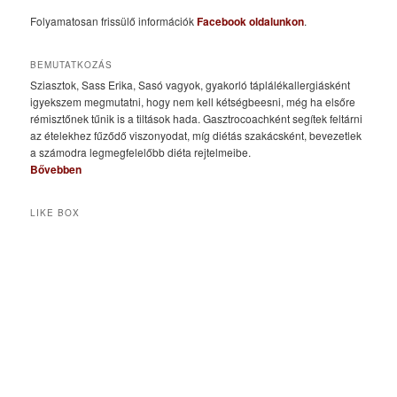
Folyamatosan frissülő információk
Facebook oldalunkon
.
BEMUTATKOZÁS
Sziasztok, Sass Erika, Sasó vagyok, gyakorló táplálékallergiásként
igyekszem megmutatni, hogy nem kell kétségbeesni, még ha elsőre
rémisztőnek tűnik is a tiltások hada. Gasztrocoachként segítek feltárni
az ételekhez fűződő viszonyodat, míg diétás szakácsként, bevezetlek
a számodra legmegfelelőbb diéta rejtelmeibe.
Bővebben
LIKE BOX