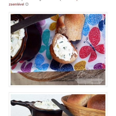
zsemlével
🙂