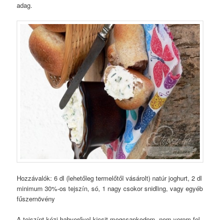
adag.
Hozzávalók: 6 dl (lehetőleg termelőtől vásárolt) natúr joghurt, 2 dl
minimum 30%-os tejszín, só, 1 nagy csokor snidling, vagy egyéb
fűszernövény
A tejszínt kézi habverővel kicsit megcsapkodom, nem verem fel,