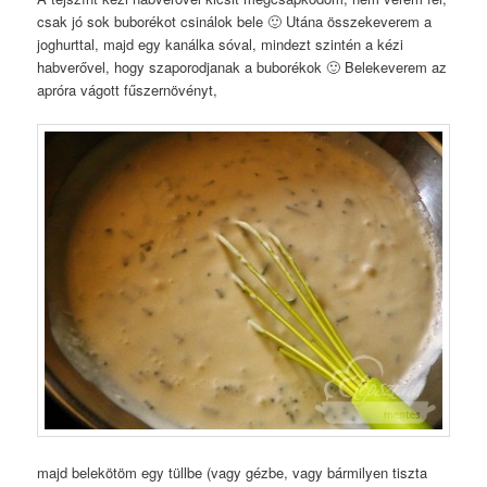
csak jó sok buborékot csinálok bele 🙂 Utána összekeverem a
joghurttal, majd egy kanálka sóval, mindezt szintén a kézi
habverővel, hogy szaporodjanak a buborékok 🙂 Belekeverem az
apróra vágott fűszernövényt,
majd belekötöm egy tüllbe (vagy gézbe, vagy bármilyen tiszta