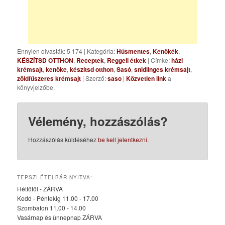
Ennyien olvasták: 5 174
|
Kategória:
Húsmentes
,
Kenőkék
,
KÉSZÍTSD OTTHON
,
Receptek
,
Reggeli étkek
| Címke:
házi
krémsajt
,
kenőke
,
készítsd otthon
,
Sasó
,
snidlinges krémsajt
,
zöldfűszeres krémsajt
| Szerző:
saso
|
Közvetlen link
a
könyvjelzőbe.
Vélemény, hozzászólás?
Hozzászólás küldéséhez
be kell jelentkezni
.
TEPSZI ÉTELBÁR NYITVA:
Hétfőtől - ZÁRVA
Kedd - Péntekig 11.00 - 17.00
Szombaton 11.00 - 14.00
Vasárnap és ünnepnap ZÁRVA