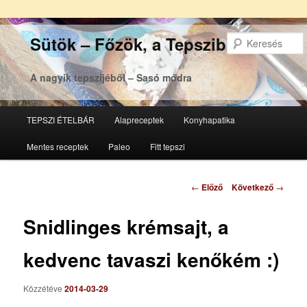
Sütök – Főzök, a Tepsziből
A nagyik tepszijéből – Sasó módra
Főmenü
TEPSZI ÉTELBÁR
Alapreceptek
Konyhapatika
Tovább
Tovább
Mentes receptek
Paleo
Fitt tepszi
az
a
elsődleges
másodlagos
Bejegyzés
←
Előző
Következő
→
navigáció
tartalomra
tartalomra
Snidlinges krémsajt, a
kedvenc tavaszi kenőkém :)
Közzétéve
2014-03-29