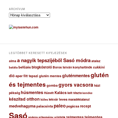
ARCHÍVUM
A
r
c
h
í
v
u
m
LEGTÖBBET KERESETT KIFEJEZÉSEK
a nagyik tepszijéből Sasó módra
ataisz
alma
blogkóstoló
befőzés
cukkini
Boros István konyhafőnök
batáta
glutén
gluténmentes
dió
eper
fitt tepszi
glutén mentes
és tejmentes
gyors vacsora
gomba
házi
húsmentes
Kalács
pékség
Húsvét
kelt tészta
kenőke
készítsd otthon
lekvár
leves
maradéktalanul
köles
paleo
medvehagyma
recept
palacsinta
pogácsa
Sasó
tejmentes
tejmentes
sütemény
spárga
sütőtök