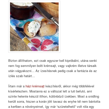
Bizton állíthatom, ezt csak egyszer kell kipróbálni, utána senki
nem fog semmilyen bolti krémsajt, vagy vajkrém illetve társaik
után vágyakozni… Az ízesítésnek pedig csak a fantázia és az
ízlés szab határt…
Írtam már a
házi krémsajt
készítésről, akkor még többfélével
kísérleteztem. Mostanra ez a változat lett a tuti befutó, ami
szinte hetente készül itthon, különböző ízekben. Most a snidling
került sorra, hiszen a korán jött tavasz és enyhe tél nem bántotta
a kertben a növényeimet, így már “szüretelhető” volt róla egy