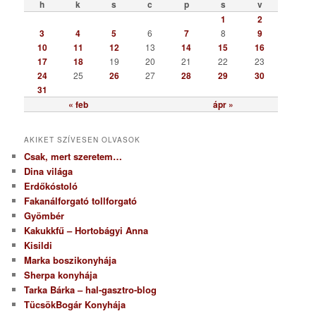
ó
h
k
s
c
p
s
v
r
1
2
i
3
4
5
6
7
8
9
a
10
11
12
13
14
15
16
17
18
19
20
21
22
23
24
25
26
27
28
29
30
31
« feb
ápr »
AKIKET SZÍVESEN OLVASOK
Csak, mert szeretem…
Dina világa
Erdőkóstoló
Fakanálforgató tollforgató
Gyömbér
Kakukkfű – Hortobágyi Anna
Kisildi
Marka boszikonyhája
Sherpa konyhája
Tarka Bárka – hal-gasztro-blog
TücsökBogár Konyhája