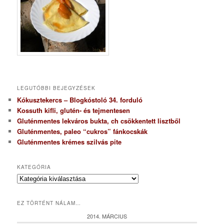
LEGUTÓBBI BEJEGYZÉSEK
Kókusztekercs – Blogkóstoló 34. forduló
Kossuth kifli, glutén- és tejmentesen
Gluténmentes lekváros bukta, ch csökkentett lisztből
Gluténmentes, paleo “cukros” fánkocskák
Gluténmentes krémes szilvás pite
KATEGÓRIA
K
a
t
EZ TÖRTÉNT NÁLAM…
e
g
2014. MÁRCIUS