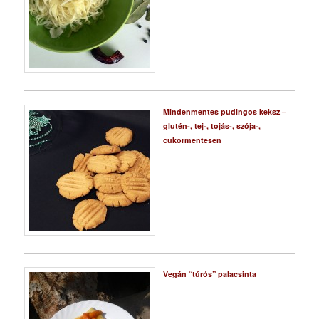
Mindenmentes pudingos keksz –
glutén-, tej-, tojás-, szója-,
cukormentesen
Vegán “túrós” palacsinta