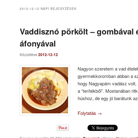
2012-12-12
NAPI BEJEGYZÉSEK
Vaddisznó pörkölt – gombával 
áfonyával
Közzétéve
2012-12-12
Nagyon szeretem a vad ételeke
gyermekkoromban abban a sz
hogy Nagyapám vadász volt, í
a “terítékből”. Mostanában r
húshoz, de egy jó barátunk az
Folytatás
→