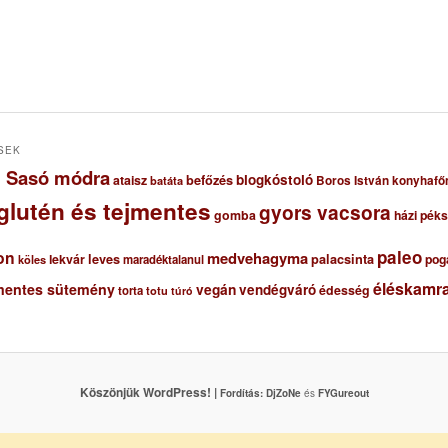
SEK
ől Sasó módra
blogkóstoló
ataisz
befőzés
Boros István konyhafő
batáta
glutén és tejmentes
gyors vacsora
gomba
házi pék
paleo
on
medvehagyma
lekvár
leves
palacsinta
pog
maradéktalanul
köles
éléskamra
mentes sütemény
vegán
vendégváró
édesség
torta
totu
túró
Köszönjük WordPress! |
Fordítás:
DjZoNe
és
FYGureout