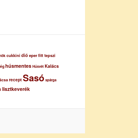
dió
eper
cukkini
fitt tepszi
nök
húsmentes
Kalács
ség
Húsvét
Sasó
recept
ácsa
spárga
 lisztkeverék