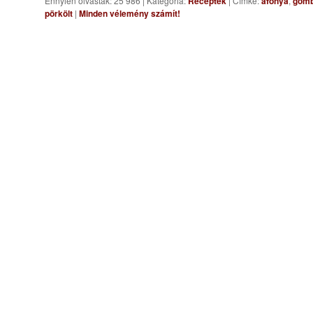
Ennyien olvasták: 25 986
|
Kategória:
Receptek
|
Címke:
áfonya
,
gom
pörkölt
|
Minden vélemény számít!