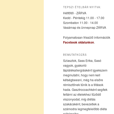
az
a
TEPSZI ÉTELBÁR NYITVA:
Hétfőtől - ZÁRVA
elsődleges
másodlagos
Kedd - Péntekig 11.00 - 17.00
Szombaton 11.00 - 14.00
Vasárnap és ünnepnap ZÁRVA
tartalomra
tartalomra
Folyamatosan frissülő információk
Facebook oldalunkon
.
BEMUTATKOZÁS
Sziasztok, Sass Erika, Sasó
vagyok, gyakorló
táplálékallergiásként igyekszem
megmutatni, hogy nem kell
kétségbeesni, még ha elsőre
rémisztőnek tűnik is a tiltások
hada. Gasztrocoachként segítek
feltárni az ételekhez fűződő
viszonyodat, míg diétás
szakácsként, bevezetlek a
számodra legmegfelelőbb diéta
rejtelmeibe.