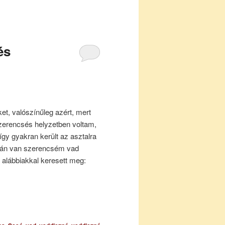
és
t, valószínűleg azért, mert
erencsés helyzetben voltam,
gy gyakran került az asztalra
itkán van szerencsém vad
 alábbiakkal keresett meg: