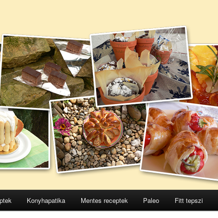
ptek
Konyhapatika
Mentes receptek
Paleo
Fitt tepszi