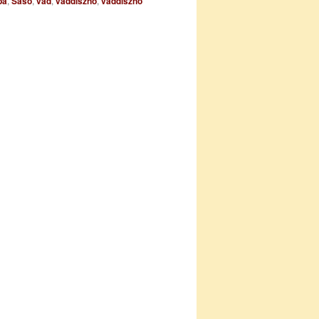
ba
,
Sasó
,
vad
,
vaddisznó
,
vaddisznó