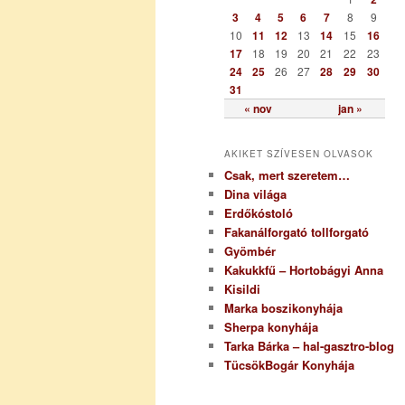
i
3
4
5
6
7
8
9
a
10
11
12
13
14
15
16
17
18
19
20
21
22
23
24
25
26
27
28
29
30
31
« nov
jan »
AKIKET SZÍVESEN OLVASOK
Csak, mert szeretem…
Dina világa
Erdőkóstoló
Fakanálforgató tollforgató
Gyömbér
Kakukkfű – Hortobágyi Anna
Kisildi
Marka boszikonyhája
Sherpa konyhája
Tarka Bárka – hal-gasztro-blog
TücsökBogár Konyhája