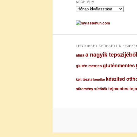
ARCHÍVUM
A
r
c
h
í
v
u
LEGTÖBBET KERESETT KIFEJEZÉ
m
a nagyik tepszijéb
alma
gluténmentes
glutén mentes
készítsd otth
kelt tészta
kenőke
tejmentes
tej
sütemény
sütőtök