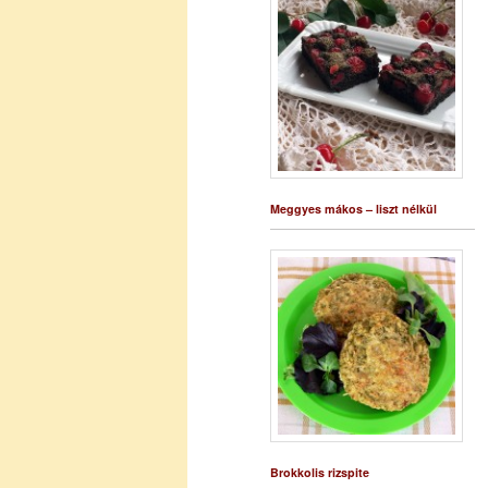
Meggyes mákos – liszt nélkül
Brokkolis rizspite