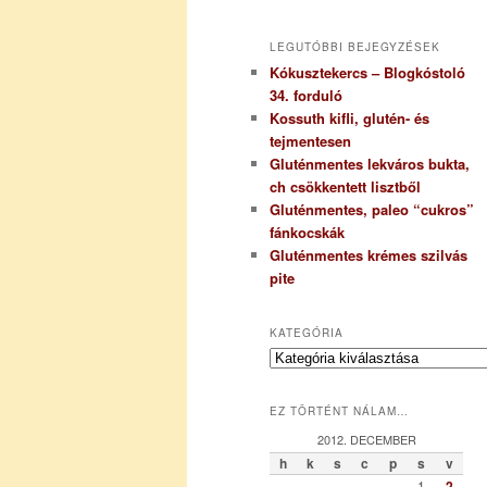
LEGUTÓBBI BEJEGYZÉSEK
Kókusztekercs – Blogkóstoló
34. forduló
Kossuth kifli, glutén- és
tejmentesen
Gluténmentes lekváros bukta,
ch csökkentett lisztből
Gluténmentes, paleo “cukros”
fánkocskák
Gluténmentes krémes szilvás
pite
KATEGÓRIA
K
a
t
EZ TÖRTÉNT NÁLAM…
e
g
2012. DECEMBER
ó
h
k
s
c
p
s
v
r
1
2