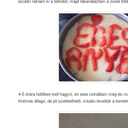
ezután raktam ki a feliratot, majd rákanalaztam a zselé több
4-5 órára hűtőben kell hagyni, én este csináltam meg és má
Krémes állagú, de jól szeletelhető, miután levettük a keretet