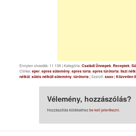
Ennyien olvasták: 11 136
|
Kategória:
Családi Ünnepek
,
Receptek
,
Sü
Címke:
eper
,
epres sütemény
,
epres torta
,
epres túrótorta
,
liszt nél
nélkül
,
sütés nélküli sütemény
,
túrótorta
| Szerző:
saso
|
Közvetlen l
Vélemény, hozzászólás?
Hozzászólás küldéséhez
be kell jelentkezni
.