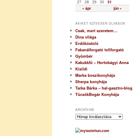
27
28
29
30
31
« ápr
jún »
AKIKET SZÍVESEN OLVASOK
Csak, mert szeretem…
Dina világa
Erdőkóstoló
Fakanálforgató tollforgató
Gyömbér
Kakukkfű – Hortobágyi Anna
Kisildi
Marka boszikonyhája
Sherpa konyhája
Tarka Bárka – hal-gasztro-blog
TücsökBogár Konyhája
ARCHÍVUM
A
r
c
h