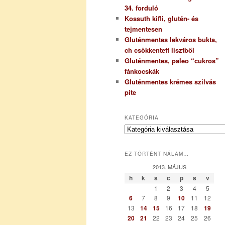
34. forduló
Kossuth kifli, glutén- és
tejmentesen
Gluténmentes lekváros bukta,
ch csökkentett lisztből
Gluténmentes, paleo “cukros”
fánkocskák
Gluténmentes krémes szilvás
pite
KATEGÓRIA
K
a
t
EZ TÖRTÉNT NÁLAM…
e
g
2013. MÁJUS
ó
h
k
s
c
p
s
v
r
1
2
3
4
5
i
6
7
8
9
10
11
12
a
13
14
15
16
17
18
19
20
21
22
23
24
25
26