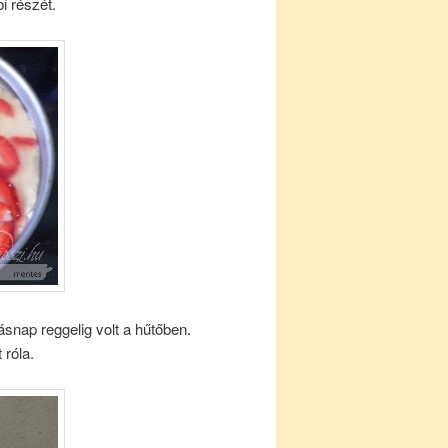
i részét.
snap reggelig volt a hűtőben.
 róla.