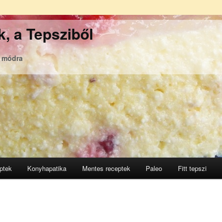
, a Tepsziből
ó módra
ptek
Konyhapatika
Mentes receptek
Paleo
Fitt tepszi