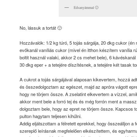
Édsanyámmal 🙂
No, lássuk a tortát 🙂
Hozzávalók: 1/2 kg túró, 5 tojás sárgája, 20 dkg cukor (én 
evőkanál vaníliás cukor (mivel én itthon készítem vanília r
boltit használ valaki, akkor 2 cs mehet bele), 6 kávéskanál zs
30 dkg eper + a tetejére díszítésnek, a tetejére két tasak to
A cukrot a tojás sárgájával alaposan kikevertem, hozzá adt
és összedolgoztam az egészet, majd az apróra vágott epret
hogy ne törjem össze. A zselatint elkevertem a vízzel, a
akkor ment bele a forró tej és és még forrón ment a masszá
dolgoztam bele, hogy az epret ne törjem össze. Kapcsos to
pulton hagytam teljesen kihűlni.
Addig eljátszottam a félretett eprekkel, hogy összeálljon a f
szereplő leírásnak megfelelően elkészítettem, és egyharmad