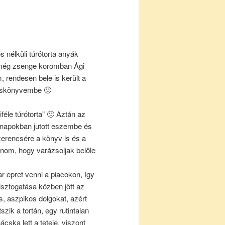
 nélküli túrótorta anyák
, még zsenge koromban Ági
 rendesen bele is került a
ácskönyvembe 🙂
éle túrótorta” 🙂 Aztán az
a napokban jutott eszembe és
erencsére a könyv is és a
álnom, hogy varázsoljak belőle
r epret venni a piacokon, így
tisztogatása közben jött az
és, aszpikos dolgokat, azért
szik a tortán, egy rutintalan
cska lett a teteje, viszont