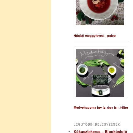
Hűsítő meggyleves – paleo
Medvehagyma így is, úgy is – télire
LEGUTÓBBI BEJEGYZÉSEK
Kókusztekercs – Blogkóstoló