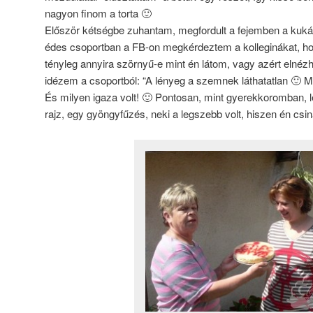
nagyon finom a torta 🙂
Először kétségbe zuhantam, megfordult a fejemben a kukáz
édes csoportban a FB-on megkérdeztem a kolleginákat, ho
tényleg annyira szörnyű-e mint én látom, vagy azért elnézhe
idézem a csoportból: “A lényeg a szemnek láthatatlan 🙂 M
És milyen igaza volt! 🙂 Pontosan, mint gyerekkoromban, l
rajz, egy gyöngyfűzés, neki a legszebb volt, hiszen én csi