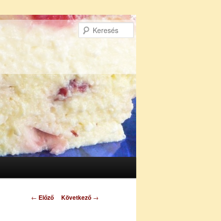
Keresés
Bejegyzés
←
Előző
Következő
→
navigáció