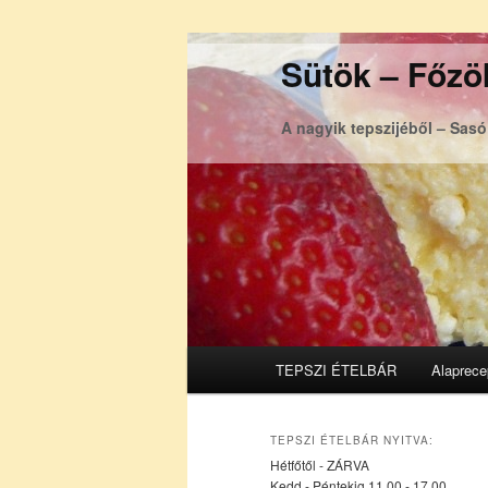
Sütök – Főzök
A nagyik tepszijéből – Sas
Főmenü
TEPSZI ÉTELBÁR
Alaprece
Tovább
Tovább
az
a
TEPSZI ÉTELBÁR NYITVA:
Hétfőtől - ZÁRVA
elsődleges
másodlagos
Kedd - Péntekig 11.00 - 17.00