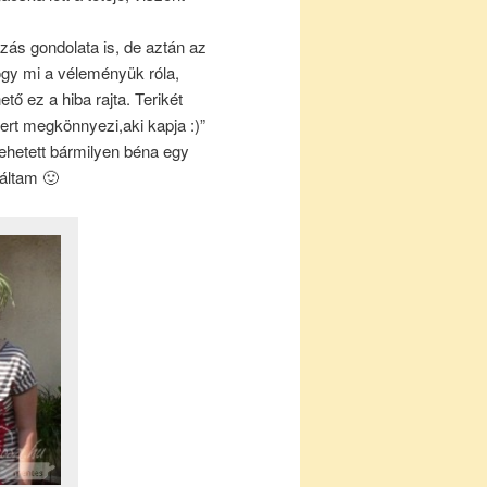
ás gondolata is, de aztán az
gy mi a véleményük róla,
tő ez a hiba rajta. Terikét
ert megkönnyezi,aki kapja :)”
ehetett bármilyen béna egy
náltam 🙂