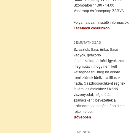
Szombaton 11.00 - 14.00
Vasárnap és ünnepnap ZÁRVA
tartalomra
tartalomra
Folyamatosan frissülő információk
Facebook oldalunkon
.
BEMUTATKOZÁS
Sziasztok, Sass Erika, Sasó
vagyok, gyakorló
táplálékallergiásként igyekszem
megmutatni, hogy nem kell
kétségbeesni, még ha elsőre
rémisztőnek tűnik is a tiltások
hada. Gasztrocoachként segítek
feltárni az ételekhez fűződő
viszonyodat, míg diétás
szakácsként, bevezetlek a
számodra legmegfelelőbb diéta
rejtelmeibe.
Bővebben
LIKE BOX