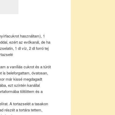
nyírfacukrot használtam), 1
úddal, ezért az evőkanál, de ha
elatin, 1 dl víz, 2 dl forró tej
rtazselé
am a vaníliás cukrot és a túrót
 is beleforgattam, óvatosan,
mikor már kissé megdagadt
ba, ezt szintén kanállal
rtaformába töltöttem és a
elírat. A tortazselét a tasakon
 részét a tortára tettem,