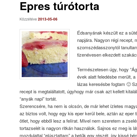
Epres túrótorta
Közzétéve
2013-05-06
Édsanyának készült ez a sütés
napjára. Nagyon régi recept
szomszédasszonytól tanultam,
tizenévesen elkezdett szak
Természetesen úgy, hogy “Ágif
évek alatt feledésbe merült, 
lázas keresésbe fogtam 🙂 Sz
recept is megtaláltatott, úgyhogy már csak azt kellett kital
“anyák napi” tortát.
Szerencsére, ha nem is olcsón, de már lehet ízletes magya
az biztos volt, hogy egy kis eper kerül bele, aztán az eper 
ötlet, hogy ebből lesz a felírat. Mivel nem szeretem a zsel
tortazselét is nagyon ritkán használok. Sajnos ez meg is lát
mozdulattal “elúsztattam” a betűk egy részét, így kissé béná