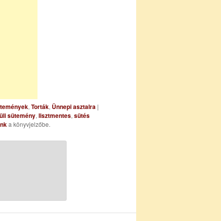
temények
,
Torták
,
Ünnepi asztalra
|
küli sütemény
,
lisztmentes
,
sütés
ink
a könyvjelzőbe.