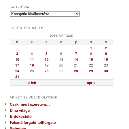
KATEGÓRIA
K
a
t
EZ TÖRTÉNT NÁLAM…
e
g
2014. MÁRCIUS
ó
h
k
s
c
p
s
v
r
1
2
i
3
4
5
6
7
8
9
a
10
11
12
13
14
15
16
17
18
19
20
21
22
23
24
25
26
27
28
29
30
31
« feb
ápr »
AKIKET SZÍVESEN OLVASOK
Csak, mert szeretem…
Dina világa
Erdőkóstoló
Fakanálforgató tollforgató
Gyömbér