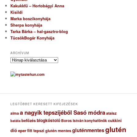
Kakukkfű – Hortobágyi Anna
Kisildi
Marka boszikonyhája
Sherpa konyhája
Tarka Bárka – hal-gasztro-blog
TücsökBogár Konyhája
ARCHÍVUM
A
r
c
h
í
v
u
m
LEGTÖBBET KERESETT KIFEJEZÉSEK
a nagyik tepszijéből Sasó módra
ataisz
alma
blogkóstoló
befőzés
cukkini
Boros István konyhafőnök
batáta
glutén
gluténmentes
dió
eper
fitt tepszi
glutén mentes