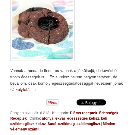
Vannak a ronda de finom és vannak a jó külsejű, de kevésbé
finom édességek is… Ez a keksz nekem nagyon tetszett, de
bevallom, csak komoly egészségtudatossággal nevezném jónak
🙂
Folytatás
→
Ennyien olvasták: 6 213
|
Kategória:
Diétás receptek
,
Édességek
,
Receptek
|
Címke:
áfonya lekvár
,
egészséges keksz
,
kék
szőlőmagliszt
,
keksz
,
Sasó
,
szőlőmag
,
szőlőmagliszt
|
Minden
vélemény számít!