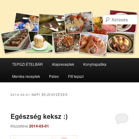
Főmenü
TEPSZI ÉTELBÁR
Alapreceptek
Konyhapatika
Tovább
Tovább
Mentes receptek
Paleo
Fitt tepszi
az
a
elsődleges
másodlagos
2014-03-01
NAPI BEJEGYZÉSEK
tartalomra
tartalomra
Egészség keksz :)
Közzétéve
2014-03-01