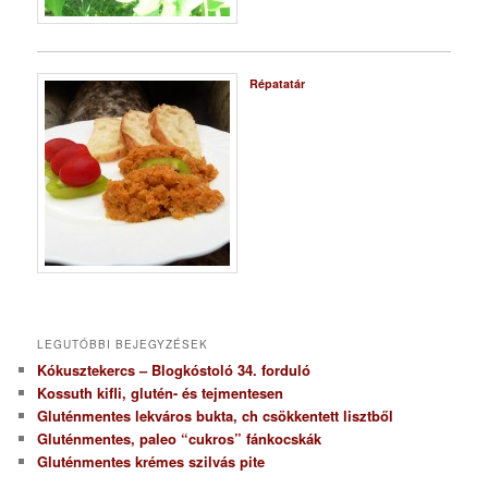
Répatatár
LEGUTÓBBI BEJEGYZÉSEK
Kókusztekercs – Blogkóstoló 34. forduló
Kossuth kifli, glutén- és tejmentesen
Gluténmentes lekváros bukta, ch csökkentett lisztből
Gluténmentes, paleo “cukros” fánkocskák
Gluténmentes krémes szilvás pite