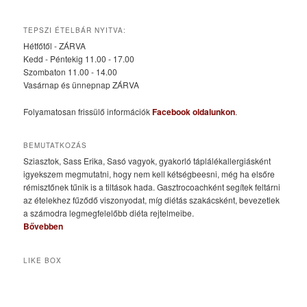
TEPSZI ÉTELBÁR NYITVA:
Hétfőtől - ZÁRVA
Kedd - Péntekig 11.00 - 17.00
Szombaton 11.00 - 14.00
Vasárnap és ünnepnap ZÁRVA
Folyamatosan frissülő információk
Facebook oldalunkon
.
BEMUTATKOZÁS
Sziasztok, Sass Erika, Sasó vagyok, gyakorló táplálékallergiásként
igyekszem megmutatni, hogy nem kell kétségbeesni, még ha elsőre
rémisztőnek tűnik is a tiltások hada. Gasztrocoachként segítek feltárni
az ételekhez fűződő viszonyodat, míg diétás szakácsként, bevezetlek
a számodra legmegfelelőbb diéta rejtelmeibe.
Bővebben
LIKE BOX