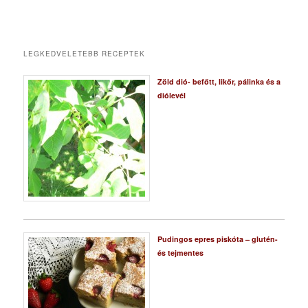
LEGKEDVELETEBB RECEPTEK
Zöld dió- befőtt, likőr, pálinka és a
diólevél
Pudingos epres piskóta – glutén-
és tejmentes