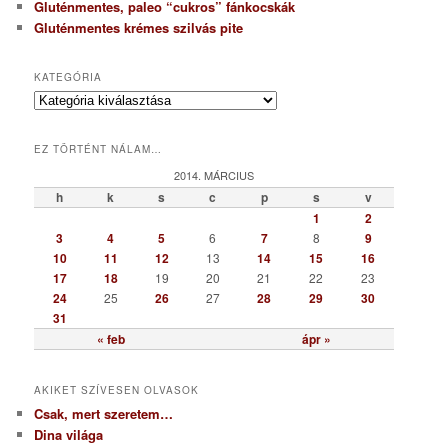
Gluténmentes, paleo “cukros” fánkocskák
Gluténmentes krémes szilvás pite
KATEGÓRIA
K
a
t
EZ TÖRTÉNT NÁLAM…
e
g
2014. MÁRCIUS
ó
h
k
s
c
p
s
v
r
1
2
i
3
4
5
6
7
8
9
a
10
11
12
13
14
15
16
17
18
19
20
21
22
23
24
25
26
27
28
29
30
31
« feb
ápr »
AKIKET SZÍVESEN OLVASOK
Csak, mert szeretem…
Dina világa