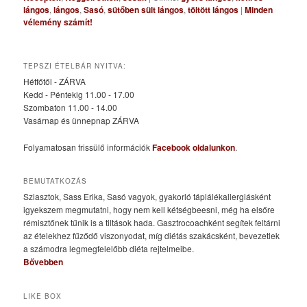
lángos
,
lángos
,
Sasó
,
sütőben sült lángos
,
töltött lángos
|
Minden
vélemény számít!
TEPSZI ÉTELBÁR NYITVA:
Hétfőtől - ZÁRVA
Kedd - Péntekig 11.00 - 17.00
Szombaton 11.00 - 14.00
Vasárnap és ünnepnap ZÁRVA
Folyamatosan frissülő információk
Facebook oldalunkon
.
BEMUTATKOZÁS
Sziasztok, Sass Erika, Sasó vagyok, gyakorló táplálékallergiásként
igyekszem megmutatni, hogy nem kell kétségbeesni, még ha elsőre
rémisztőnek tűnik is a tiltások hada. Gasztrocoachként segítek feltárni
az ételekhez fűződő viszonyodat, míg diétás szakácsként, bevezetlek
a számodra legmegfelelőbb diéta rejtelmeibe.
Bővebben
LIKE BOX