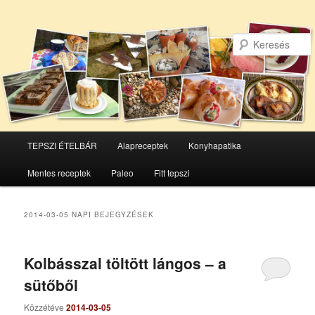
Főmenü
TEPSZI ÉTELBÁR
Alapreceptek
Konyhapatika
Tovább
Tovább
Mentes receptek
Paleo
Fitt tepszi
az
a
elsődleges
másodlagos
2014-03-05
NAPI BEJEGYZÉSEK
tartalomra
tartalomra
Kolbásszal töltött lángos – a
sütőből
Közzétéve
2014-03-05