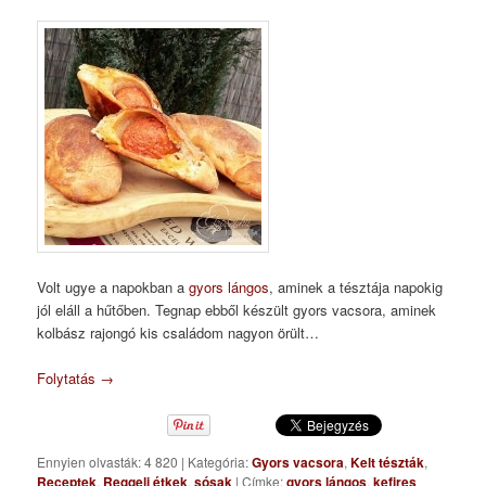
Volt ugye a napokban a
gyors lángos
, aminek a tésztája napokig
jól eláll a hűtőben. Tegnap ebből készült gyors vacsora, aminek
kolbász rajongó kis családom nagyon örült…
Folytatás
→
Ennyien olvasták: 4 820
|
Kategória:
Gyors vacsora
,
Kelt tészták
,
Receptek
,
Reggeli étkek
,
sósak
|
Címke:
gyors lángos
,
kefires