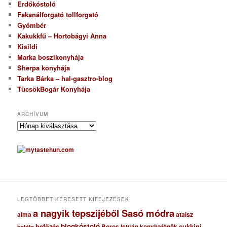
Erdőkóstoló
Fakanálforgató tollforgató
Gyömbér
Kakukkfű – Hortobágyi Anna
Kisildi
Marka boszikonyhája
Sherpa konyhája
Tarka Bárka – hal-gasztro-blog
TücsökBogár Konyhája
ARCHÍVUM
A
r
c
h
í
v
u
m
LEGTÖBBET KERESETT KIFEJEZÉSEK
a nagyik tepszijéből Sasó módra
ataisz
alma
blogkóstoló
befőzés
cukkini
Boros István konyhafőnök
batáta