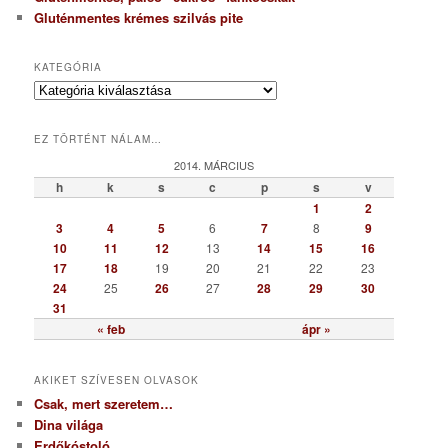
Gluténmentes krémes szilvás pite
KATEGÓRIA
K
a
t
EZ TÖRTÉNT NÁLAM…
e
g
2014. MÁRCIUS
ó
h
k
s
c
p
s
v
r
1
2
i
3
4
5
6
7
8
9
a
10
11
12
13
14
15
16
17
18
19
20
21
22
23
24
25
26
27
28
29
30
31
« feb
ápr »
AKIKET SZÍVESEN OLVASOK
Csak, mert szeretem…
Dina világa
Erdőkóstoló