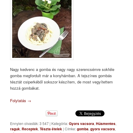
Nagy kedvenc a gomba és nagy nagy szerencsémre sokféle
gomba megfordult már a konyhámban. A tejszínes gombás
tésztát csiperkéből sokszor készítem, de most vegyítettem
hozzá gombákat.
Folytatás
→
Ennyien olvasták: 3 547
|
Kategória:
Gyors vacsora
,
Húsmentes
,
raguk
,
Receptek
,
Tészta ételek
|
Címke:
gomba
,
gyors vacsora
,