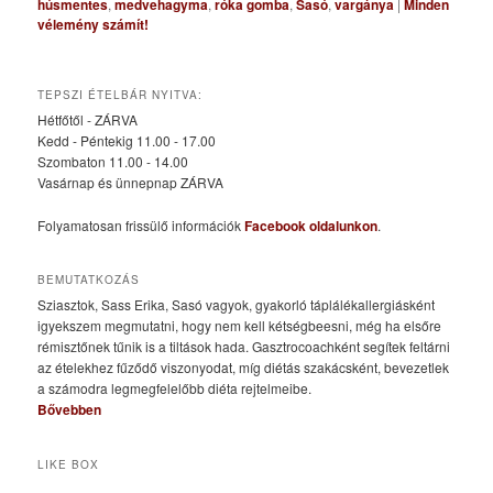
húsmentes
,
medvehagyma
,
róka gomba
,
Sasó
,
vargánya
|
Minden
vélemény számít!
TEPSZI ÉTELBÁR NYITVA:
Hétfőtől - ZÁRVA
Kedd - Péntekig 11.00 - 17.00
Szombaton 11.00 - 14.00
Vasárnap és ünnepnap ZÁRVA
Folyamatosan frissülő információk
Facebook oldalunkon
.
BEMUTATKOZÁS
Sziasztok, Sass Erika, Sasó vagyok, gyakorló táplálékallergiásként
igyekszem megmutatni, hogy nem kell kétségbeesni, még ha elsőre
rémisztőnek tűnik is a tiltások hada. Gasztrocoachként segítek feltárni
az ételekhez fűződő viszonyodat, míg diétás szakácsként, bevezetlek
a számodra legmegfelelőbb diéta rejtelmeibe.
Bővebben
LIKE BOX