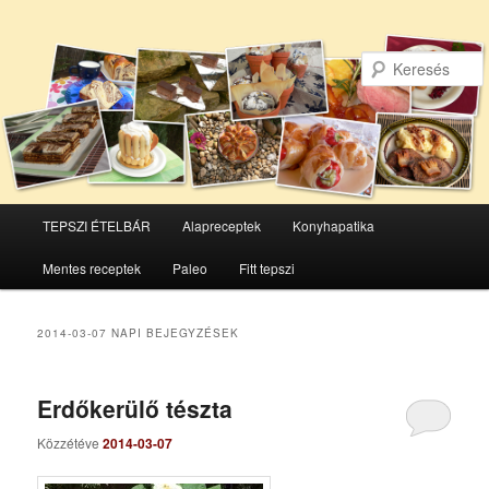
Főmenü
TEPSZI ÉTELBÁR
Alapreceptek
Konyhapatika
Tovább
Tovább
Mentes receptek
Paleo
Fitt tepszi
az
a
elsődleges
másodlagos
2014-03-07
NAPI BEJEGYZÉSEK
tartalomra
tartalomra
Erdőkerülő tészta
Közzétéve
2014-03-07