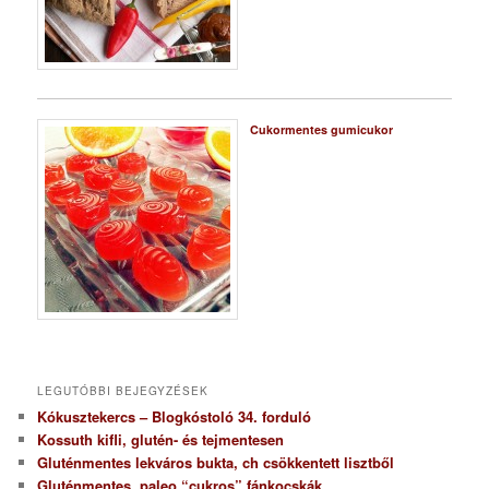
Cukormentes gumicukor
LEGUTÓBBI BEJEGYZÉSEK
Kókusztekercs – Blogkóstoló 34. forduló
Kossuth kifli, glutén- és tejmentesen
Gluténmentes lekváros bukta, ch csökkentett lisztből
Gluténmentes, paleo “cukros” fánkocskák