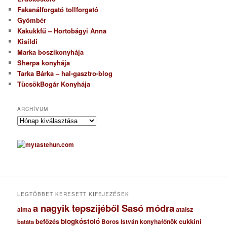
Fakanálforgató tollforgató
Gyömbér
Kakukkfű – Hortobágyi Anna
Kisildi
Marka boszikonyhája
Sherpa konyhája
Tarka Bárka – hal-gasztro-blog
TücsökBogár Konyhája
ARCHÍVUM
A
r
c
h
í
v
u
m
LEGTÖBBET KERESETT KIFEJEZÉSEK
a nagyik tepszijéből Sasó módra
ataisz
alma
blogkóstoló
befőzés
cukkini
Boros István konyhafőnök
batáta