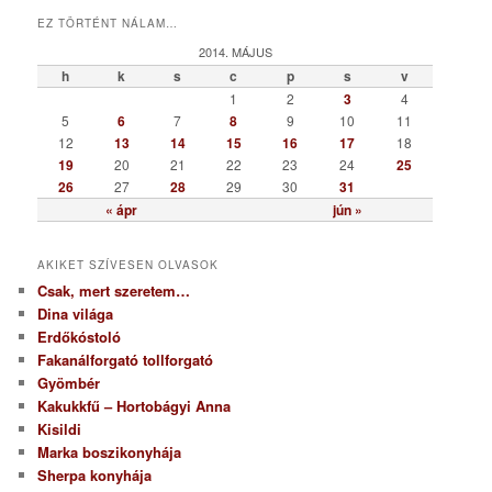
t
EZ TÖRTÉNT NÁLAM…
e
g
2014. MÁJUS
ó
h
k
s
c
p
s
v
r
1
2
3
4
i
5
6
7
8
9
10
11
a
12
13
14
15
16
17
18
19
20
21
22
23
24
25
26
27
28
29
30
31
« ápr
jún »
AKIKET SZÍVESEN OLVASOK
Csak, mert szeretem…
Dina világa
Erdőkóstoló
Fakanálforgató tollforgató
Gyömbér
Kakukkfű – Hortobágyi Anna
Kisildi
Marka boszikonyhája
Sherpa konyhája