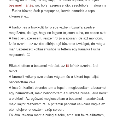
besamel mártás
, só, bors, szerecsendió, szegfűbors, majoránna
– Fuchs fűszer, őrölt pirospaprika, kevés zsiradék a tepsi
kikenéséhez.
A karfiolt és a brokkolit forró sós vízben rózsáira szedve
megfőzöm, de úgy, hogy ne legyen teljesen puha, ne essen szét.
A húst befűszerezem, részemről jó alaposan, de azt mondom,
ízlés szerint, ez az étel elbírja a jó fűszeres ízvilágot, én még a
már fűszerezett kolbászhúshoz is tettem egy kanálka Fuchs
majorannát 🙂
Elkészítettem a besamel mártást, az
itt
leírtak szerint, 3 dl
tejből.
A krumplit vékony szeletekre vágtam és a kikent tepsi alját
beborítottam vele.
A leszűrt karfiolt elrendeztem a tepsin, meglocsoltam a besamel
egy harmadával, majd beborítottam a fűszeres hússal, erre került
a brokkoli. Az egészet meglocsoltam a besamell maradékával,
majd sajtot reszeltem rá. A pritamin paprikát csíkokra vágva az
étel tetejére rendeztem szép sorban.
Fóliával takarva ment a hideg sütőbe, amit 180 fokra állítottam,