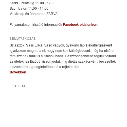
Kedd - Péntekig 11.00 - 17.00
Szombaton 11.00 - 14.00
Vasárnap és ünnepnap ZÁRVA
Folyamatosan frissülő információk
Facebook oldalunkon
.
BEMUTATKOZÁS
Sziasztok, Sass Erika, Sasó vagyok, gyakorló táplálékallergiásként
igyekszem megmutatni, hogy nem kell kétségbeesni, még ha elsőre
rémisztőnek tűnik is a tiltások hada. Gasztrocoachként segítek feltárni
az ételekhez fűződő viszonyodat, míg diétás szakácsként, bevezetlek
a számodra legmegfelelőbb diéta rejtelmeibe.
Bővebben
LIKE BOX