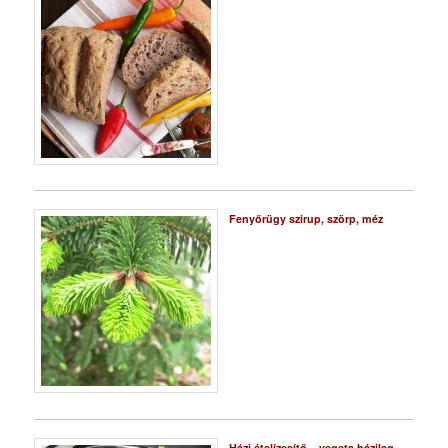
Fenyőrügy szirup, szörp, méz
Házi ételízesítő – vegeta házilag