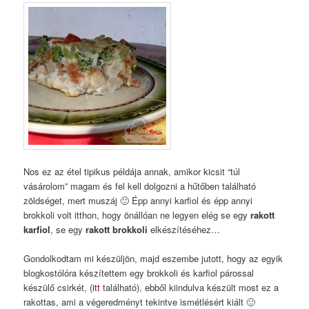
Nos ez az étel tipikus példája annak, amikor kicsit “túl
vásárolom” magam és fel kell dolgozni a hűtőben található
zöldséget, mert muszáj 🙂 Épp annyi karfiol és épp annyi
brokkoli volt itthon, hogy önállóan ne legyen elég se egy
rakott
karfiol
, se egy
rakott brokkoli
elkészítéséhez…
Gondolkodtam mi készüljön, majd eszembe jutott, hogy az egyik
blogkostólóra készítettem egy brokkoli és karfiol párossal
készülő csirkét, (
itt
található), ebből kiindulva készült most ez a
rakottas, ami a végeredményt tekintve ismétlésért kiált 🙂