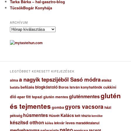
Tarka Bárka – hal-gasztro-blog
TücsökBogár Konyhája
ARCHÍVUM
A
r
c
h
í
v
u
m
LEGTÖBBET KERESETT KIFEJEZÉSEK
a nagyik tepszijéből Sasó módra
ataisz
alma
blogkóstoló
befőzés
cukkini
Boros István konyhafőnök
batáta
glutén
gluténmentes
dió
eper
fitt tepszi
glutén mentes
és tejmentes
gyors vacsora
gomba
házi
húsmentes
Kalács
pékség
Húsvét
kelt tészta
kenőke
készítsd otthon
lekvár
leves
maradéktalanul
köles
paleo
medvehagyma
recept
palacsinta
pogácsa