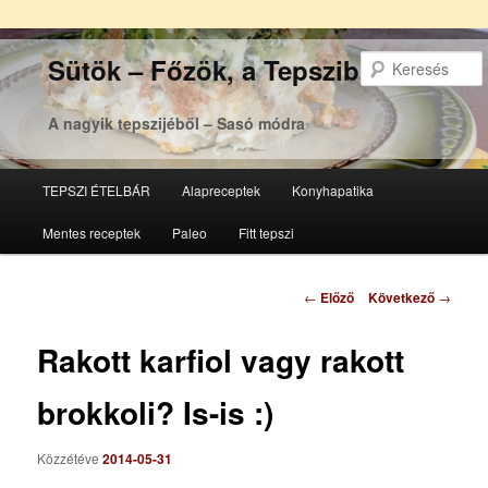
Sütök – Főzök, a Tepsziből
A nagyik tepszijéből – Sasó módra
Főmenü
TEPSZI ÉTELBÁR
Alapreceptek
Konyhapatika
Tovább
Tovább
Mentes receptek
Paleo
Fitt tepszi
az
a
elsődleges
másodlagos
Bejegyzés
←
Előző
Következő
→
navigáció
tartalomra
tartalomra
Rakott karfiol vagy rakott
brokkoli? Is-is :)
Közzétéve
2014-05-31