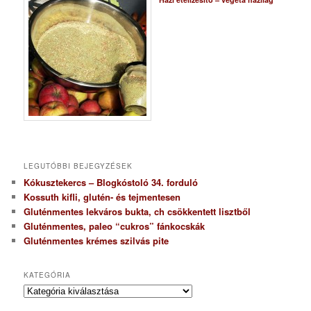
LEGUTÓBBI BEJEGYZÉSEK
Kókusztekercs – Blogkóstoló 34. forduló
Kossuth kifli, glutén- és tejmentesen
Gluténmentes lekváros bukta, ch csökkentett lisztből
Gluténmentes, paleo “cukros” fánkocskák
Gluténmentes krémes szilvás pite
KATEGÓRIA
K
a