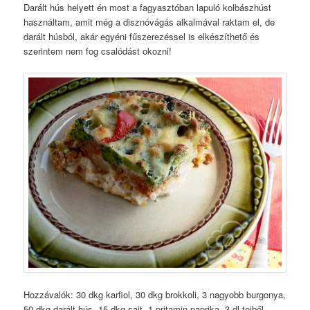
Darált hús helyett én most a fagyasztóban lapuló kolbászhúst
használtam, amit még a disznóvágás alkalmával raktam el, de
darált húsból, akár egyéni fűszerezéssel is elkészíthető és
szerintem nem fog csalódást okozni!
Hozzávalók: 30 dkg karfiol, 30 dkg brokkoli, 3 nagyobb burgonya,
50 dkg darált hús, 15 dkg sajt, 1 pritamin paprika, 3 dl tejből