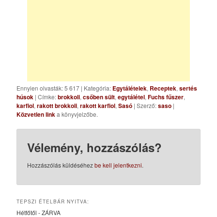
Ennyien olvasták: 5 617
|
Kategória:
Egytálételek
,
Receptek
,
sertés
húsok
| Címke:
brokkoli
,
csőben sült
,
egytálétel
,
Fuchs fűszer
,
karfiol
,
rakott brokkoli
,
rakott karfiol
,
Sasó
| Szerző:
saso
|
Közvetlen link
a könyvjelzőbe.
Vélemény, hozzászólás?
Hozzászólás küldéséhez
be kell jelentkezni
.
TEPSZI ÉTELBÁR NYITVA:
Hétfőtől - ZÁRVA